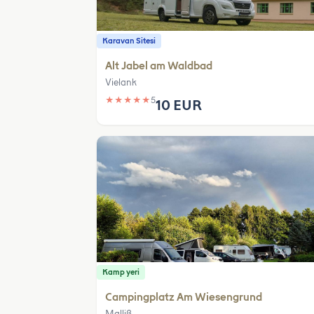
Karavan Sitesi
Alt Jabel am Waldbad
Vielank
★
★
★
★
★
5
10 EUR
Kamp yeri
Campingplatz Am Wiesengrund
Malliß