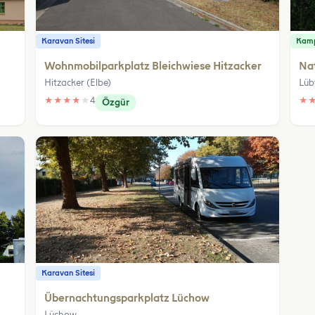
Karavan Sitesi
Kamp
Wohnmobilparkplatz Bleichwiese Hitzacker
Na
Hitzacker (Elbe)
Lüb
★
★
★
★
★
4
★
Özgür
Karavan Sitesi
Übernachtungsparkplatz Lüchow
Lüchow