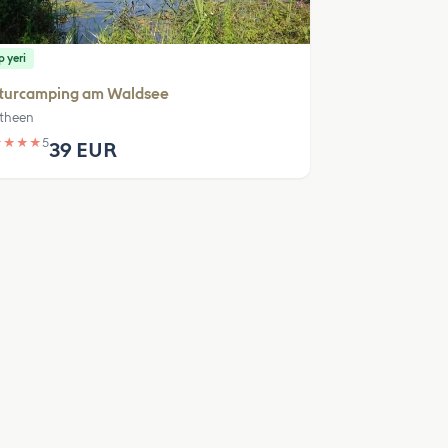
 yeri
turcamping am Waldsee
theen
★
★
★
★
5
39 EUR