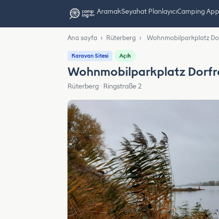
Aramak
Seyahat Planlayıcı
Camping App L
Ana sayfa
›
Rüterberg
›
Wohnmobilparkplatz Dor
Açık
Karavan Sitesi
Wohnmobilparkplatz Dorfr
Rüterberg · Ringstraße 2