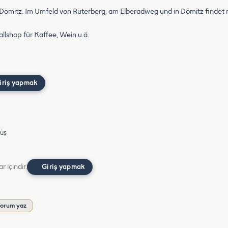
t Dömitz. Im Umfeld von Rüterberg, am Elberadweg und in Dömitz finde
llshop für Kaffee, Wein u.ä.
iriş yapmak
üş
r içindir.
Giriş yapmak
orum yaz