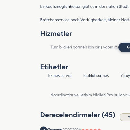
Einkaufsmöglichkeiten gibt es in der nahen Stad
Brötchenservice nach Verfügbarkeit, kleiner Notfa
Hizmetler
Tüm bilgileri görmek için giriş yapın
G
?
Etiketler
Ekmek servisi
Bisiklet sürmek
Yürüy
Koordinatlar ve iletişim bilgileri Pro kullanıcıla
Derecelendirmeler (45)
Y
Gasso
27.07.2026
★
★
★
★
★
GA