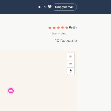
♥
Giriş yapmak
★
★
★
★
★
5
(45)
Jan – Dec
10 Kapasite