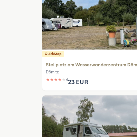
QuickStop
Stellplatz am Wasserwanderzentrum Döm
Dömitz
★
★
★
★
★
4
23 EUR