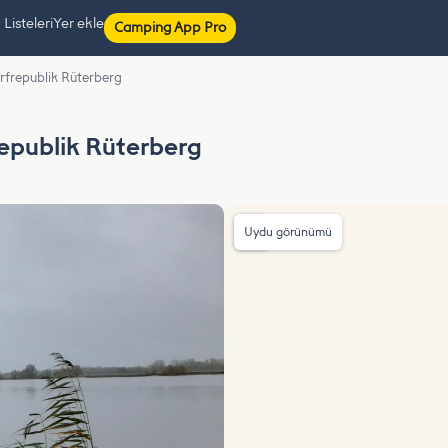
isteleri
Yer ekle
Camping App Pro
frepublik Rüterberg
epublik Rüterberg
Uydu görünümü