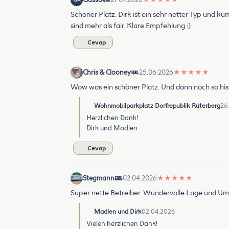
Schöner Platz. Dirk ist ein sehr netter Typ und k
sind mehr als fair. Klare Empfehlung :)
Cevap
Chris & Clooney
25.06.2026
★
★
★
★
★
Wow was ein schöner Platz. Und dann noch so hist
Wohnmobilparkplatz Dorfrepublik Rüterberg
26
Herzlichen Dank!
Dirk und Madlen
Cevap
Stegmann
02.04.2026
★
★
★
★
★
Super nette Betreiber. Wundervolle Lage und Umge
Madlen und Dirk
02.04.2026
Vielen herzlichen Dank!