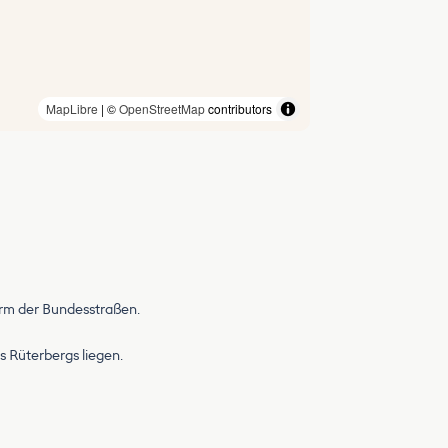
MapLibre
| ©
OpenStreetMap
contributors
ärm der Bundesstraßen.
s Rüterbergs liegen.