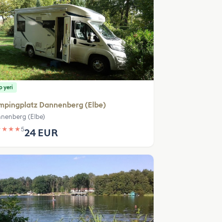
 yeri
mpingplatz Dannenberg (Elbe)
nenberg (Elbe)
★
★
★
★
5
24 EUR