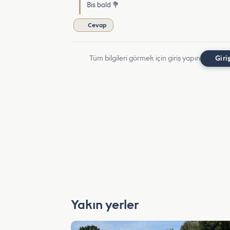
Bis bald 💐
Cevap
Tüm bilgileri görmek için giriş yapın
Giri
Yakın yerler