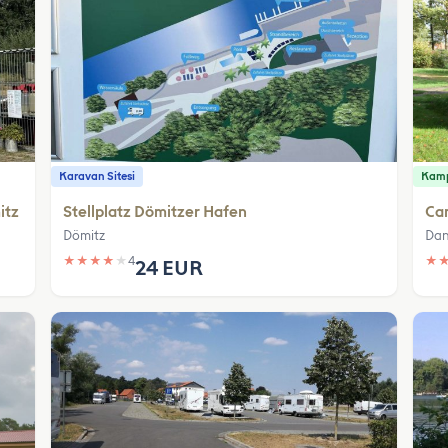
Karavan Sitesi
Kamp
itz
Stellplatz Dömitzer Hafen
Ca
Dömitz
Dan
★
★
★
★
★
4
★
24 EUR