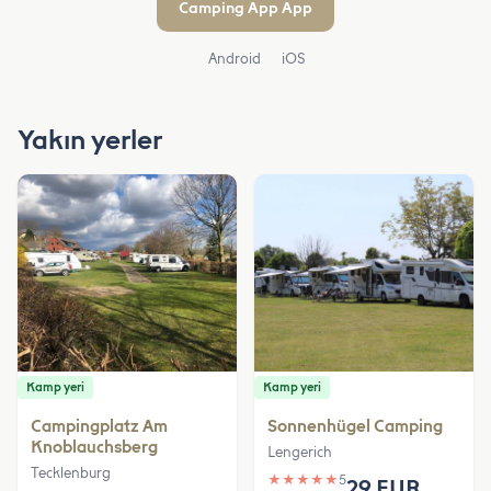
Camping App App
Android
iOS
Yakın yerler
Kamp yeri
Kamp yeri
Campingplatz Am
Sonnenhügel Camping
Knoblauchsberg
Lengerich
Tecklenburg
★
★
★
★
★
5
29 EUR