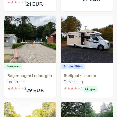
★
★
★
★
★
3
21 EUR
Kamp yeri
Karavan Sitesi
Regenbogen Ladbergen
Stellplatz Leeden
Ladbergen
Tecklenburg
★
★
★
★
★
3
★
★
★
★
★
4
29 EUR
Özgür