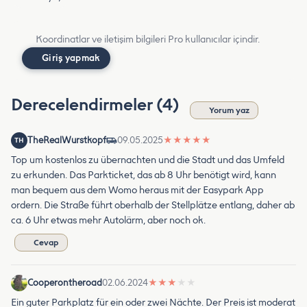
Koordinatlar ve iletişim bilgileri Pro kullanıcılar içindir.
Giriş yapmak
Derecelendirmeler (4)
Yorum yaz
TheRealWurstkopf
09.05.2025
★
★
★
★
★
TH
Top um kostenlos zu übernachten und die Stadt und das Umfeld
zu erkunden. Das Parkticket, das ab 8 Uhr benötigt wird, kann
man bequem aus dem Womo heraus mit der Easypark App
ordern. Die Straße führt oberhalb der Stellplätze entlang, daher ab
ca. 6 Uhr etwas mehr Autolärm, aber noch ok.
Cevap
Cooperontheroad
02.06.2024
★
★
★
★
★
Ein guter Parkplatz für ein oder zwei Nächte. Der Preis ist moderat