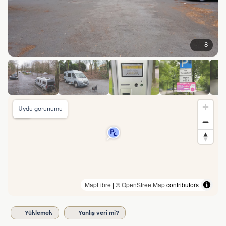
8
Uydu görünümü
MapLibre
| ©
OpenStreetMap
contributors
Yüklemek
Yanlış veri mi?