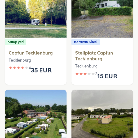
Kamp yeri
Karavan Sitesi
Capfun Tecklenburg
Stellplatz Capfun
Tecklenburg
Tecklenburg
Tecklenburg
★
★
★
★
★
4
35 EUR
★
★
★
★
★
3
15 EUR