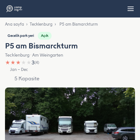
Ana sayfa
›
Tecklenburg
›
P5 am Bismarckturm
Açık
Gecelik park yeri
P5 am Bismarckturm
Tecklenburg · Am Weingarten
★
★
★
★
★
3
(4)
Jan – Dec
5 Kapasite