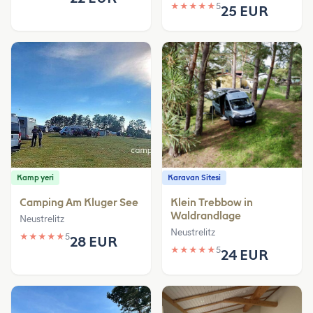
★
★
★
★
★
5
25 EUR
Kamp yeri
Karavan Sitesi
Camping Am Kluger See
Klein Trebbow in
Waldrandlage
Neustrelitz
Neustrelitz
★
★
★
★
★
5
28 EUR
★
★
★
★
★
5
24 EUR