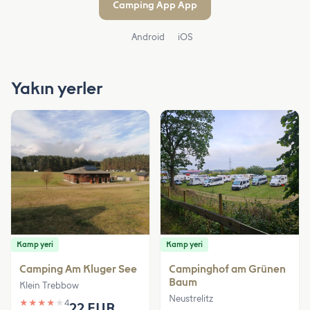
Camping App App
Android
iOS
Yakın yerler
Kamp yeri
Kamp yeri
Camping Am Kluger See
Campinghof am Grünen
Baum
Klein Trebbow
Neustrelitz
★
★
★
★
★
4
22 EUR