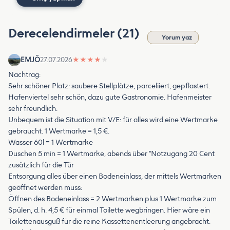
Derecelendirmeler (21)
Yorum yaz
EMJÖ
27.07.2026
★
★
★
★
★
Nachtrag:
Sehr schöner Platz: saubere Stellplätze, parceliiert, gepflastert.
Hafenviertel sehr schön, dazu gute Gastronomie. Hafenmeister
sehr freundlich.
Unbequem ist die Situation mit V/E: für alles wird eine Wertmarke
gebraucht. 1 Wertmarke = 1,5 €.
Wasser 60l = 1 Wertmarke
Duschen 5 min = 1 Wertmarke, abends über "Notzugang 20 Cent
zusätzlich für die Tür
Entsorgung alles über einen Bodeneinlass, der mittels Wertmarken
geöffnet werden muss:
Öffnen des Bodeneinlass = 2 Wertmarken plus 1 Wertmarke zum
Spülen, d. h. 4,5 € für einmal Toilette wegbringen. Hier wäre ein
Toilettenausguß für die reine Kassettenentleerung angebracht.