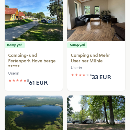
Kamp yeri
Kamp yeri
Camping- und
Camping und Mehr
Ferienpark Havelberge
Useriner Mühle
*****
Userin
Userin
★
★
★
★
★
4
33 EUR
★
★
★
★
★
5
61 EUR