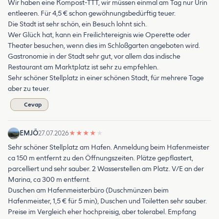
Wir haben eine Kompost-TTT, wir müssen einmal am Tag nur Urin
entleeren. Für 4,5 € schon gewöhnungsbedürftig teuer.
Die Stadt ist sehr schön, ein Besuch lohnt sich.
Wer Glück hat, kann ein Freilichtereignis wie Operette oder
Theater besuchen, wenn dies im Schloßgarten angeboten wird.
Gastronomie in der Stadt sehr gut, vor allem das indische
Restaurant am Marktplatz ist sehr zu empfehlen.
Sehr schöner Stellplatz in einer schönen Stadt, für mehrere Tage
aber zu teuer.
Cevap
EMJÖ
27.07.2026
★
★
★
★
★
Sehr schöner Stellplatz am Hafen. Anmeldung beim Hafenmeister
ca 150 m entfernt zu den Öffnungszeiten. Plätze gepflastert,
parcelliert und sehr sauber. 2 Wasserstellen am Platz. V/E an der
Marina, ca 300 m entfernt.
Duschen am Hafenmeisterbüro (Duschmünzen beim
Hafenmeister, 1,5 € für 5 min), Duschen und Toiletten sehr sauber.
Preise im Vergleich eher hochpreisig, aber tolerabel. Empfang