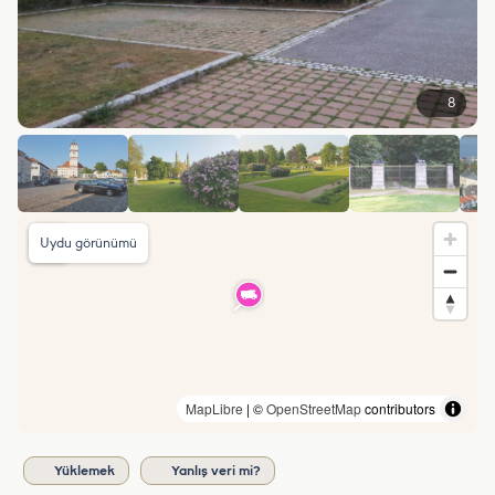
8
Uydu görünümü
MapLibre
| ©
OpenStreetMap
contributors
Yüklemek
Yanlış veri mi?