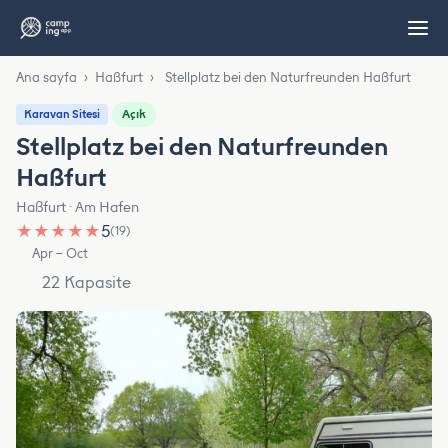
Ana sayfa
›
Haßfurt
›
Stellplatz bei den Naturfreunden Haßfurt
Açık
Karavan Sitesi
Stellplatz bei den Naturfreunden
Haßfurt
Haßfurt · Am Hafen
★
★
★
★
★
5
(19)
Apr – Oct
22 Kapasite