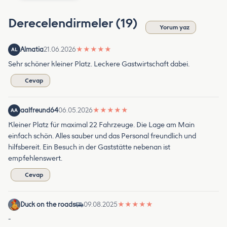
Derecelendirmeler (19)
Yorum yaz
Almatia
21.06.2026
★
★
★
★
★
AL
Sehr schöner kleiner Platz. Leckere Gastwirtschaft dabei.
Cevap
aalfreund64
06.05.2026
★
★
★
★
★
AA
Kleiner Platz für maximal 22 Fahrzeuge. Die Lage am Main
einfach schön. Alles sauber und das Personal freundlich und
hilfsbereit. Ein Besuch in der Gaststätte nebenan ist
empfehlenswert.
Cevap
Duck on the roads
09.08.2025
★
★
★
★
★
-