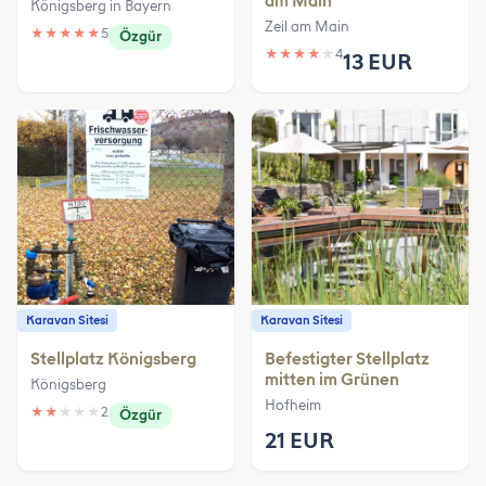
am Main
Königsberg in Bayern
Zeil am Main
★
★
★
★
★
5
Özgür
★
★
★
★
★
4
13 EUR
Karavan Sitesi
Karavan Sitesi
Stellplatz Königsberg
Befestigter Stellplatz
mitten im Grünen
Königsberg
Hofheim
★
★
★
★
★
2
Özgür
21 EUR