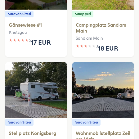
Karavan Sitesi
Kamp yeri
Gänsewiese #1
Campingplatz Sand am
Main
Knetzgau
Sand am Main
★
★
★
★
★
5
17 EUR
★
★
★
★
★
3
18 EUR
Karavan Sitesi
Karavan Sitesi
Stellplatz Königsberg
Wohnmobilstellplatz Zeil