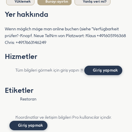
Yüklemek
Burayı ayırtın
Yanlış veri mi?
Yer hakkında
Wenn möglich möge man online buchen (siehe "Verfügbarkeit
prüfen"-Knopf. Neue TelNrn von Platzwart: Klaus +491605196368
Chris: +4917663146249
Hizmetler
Tüm bilgileri görmek için giriş yapın
Giriş yapmak
?
Etiketler
Restoran
Koordinatlar ve iletişim bilgileri Pro kullanıcılar içindir.
Giriş yapmak