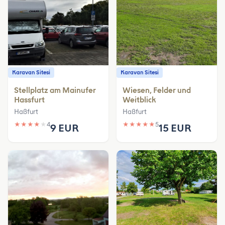
Karavan Sitesi
Karavan Sitesi
Stellplatz am Mainufer
Wiesen, Felder und
Hassfurt
Weitblick
Haßfurt
Haßfurt
★
★
★
★
★
4
★
★
★
★
★
5
9 EUR
15 EUR