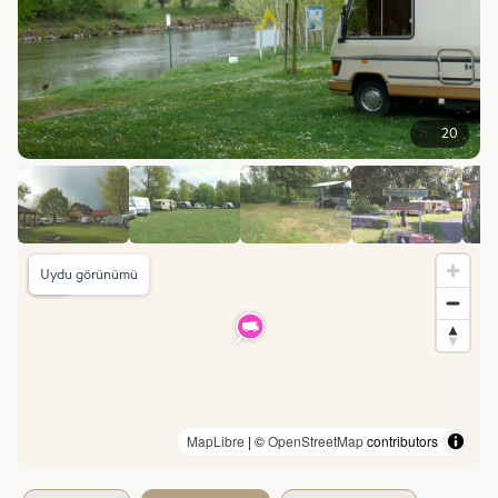
20
Uydu görünümü
MapLibre
| ©
OpenStreetMap
contributors