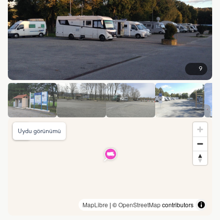
9
Uydu görünümü
MapLibre
| ©
OpenStreetMap
contributors