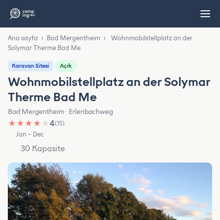
Ana sayfa
›
Bad Mergentheim
›
Wohnmobilstellplatz an der
Solymar Therme Bad Me
Açık
Karavan Sitesi
Wohnmobilstellplatz an der Solymar
Therme Bad Me
Bad Mergentheim · Erlenbachweg
★
★
★
★
★
4
(15)
Jan – Dec
30 Kapasite