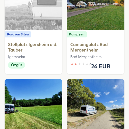
Karavan Sitesi
Kamp yeri
Stellplatz Igersheim a.d.
Campingplatz Bad
Tauber
Mergentheim
Igersheim
Bad Mergentheim
★
★
★
★
★
2
Özgür
26 EUR