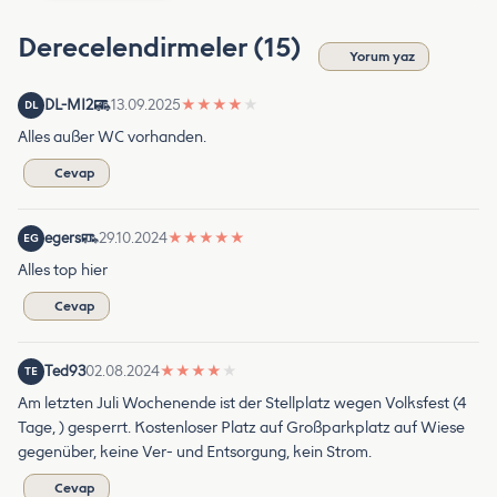
Derecelendirmeler (15)
Yorum yaz
DL-MI2
13.09.2025
★
★
★
★
★
DL
Alles außer WC vorhanden.
Cevap
egers
29.10.2024
★
★
★
★
★
EG
Alles top hier
Cevap
Ted93
02.08.2024
★
★
★
★
★
TE
Am letzten Juli Wochenende ist der Stellplatz wegen Volksfest (4
Tage, ) gesperrt. Kostenloser Platz auf Großparkplatz auf Wiese
gegenüber, keine Ver- und Entsorgung, kein Strom.
Cevap