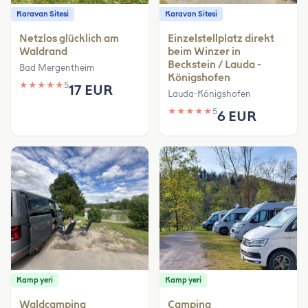
Karavan Sitesi
Karavan Sitesi
Netzlos glücklich am
Einzelstellplatz direkt
Waldrand
beim Winzer in
Beckstein / Lauda -
Bad Mergentheim
Königshofen
★
★
★
★
★
5
17 EUR
Lauda-Königshofen
★
★
★
★
★
5
6 EUR
Kamp yeri
Kamp yeri
Waldcamping
Camping