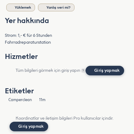
Yüklemek
Yanlış veri mi?
Yer hakkında
Strom: 1,- € für 6 Stunden
Fahrradreparaturstation
Hizmetler
Tüm bilgileri görmek için giriş yapın
Giriş yapmak
?
Etiketler
Camperclean
11m
Koordinatlar ve iletişim bilgileri Pro kullanıcılar içindir.
Giriş yapmak