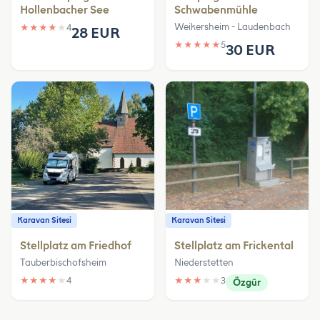
Hollenbacher See
Schwabenmühle
Weikersheim - Laudenbach
★
★
★
★
★
4
28 EUR
★
★
★
★
★
5
30 EUR
Karavan Sitesi
Karavan Sitesi
Stellplatz am Friedhof
Stellplatz am Frickental
Tauberbischofsheim
Niederstetten
★
★
★
★
★
4
★
★
★
★
★
3
Özgür