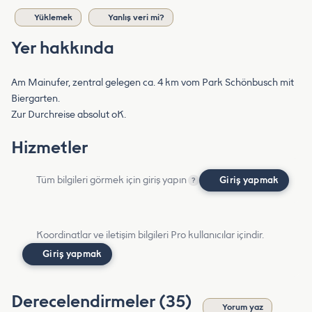
Yüklemek
Yanlış veri mi?
Yer hakkında
Am Mainufer, zentral gelegen ca. 4 km vom Park Schönbusch mit
Biergarten.
Zur Durchreise absolut oK.
Hizmetler
Tüm bilgileri görmek için giriş yapın
Giriş yapmak
?
Koordinatlar ve iletişim bilgileri Pro kullanıcılar içindir.
Giriş yapmak
Derecelendirmeler (35)
Yorum yaz