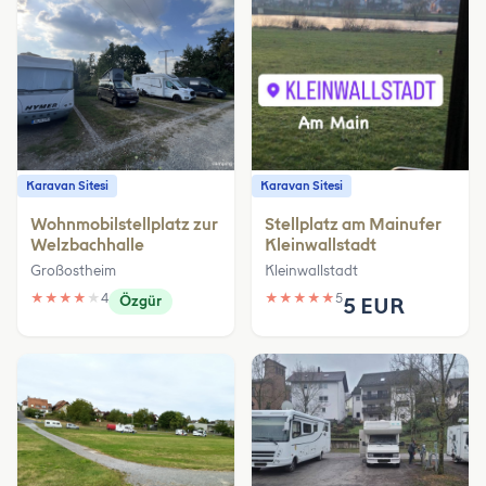
Karavan Sitesi
Karavan Sitesi
Wohnmobilstellplatz zur
Stellplatz am Mainufer
Welzbachhalle
Kleinwallstadt
Großostheim
Kleinwallstadt
★
★
★
★
★
4
★
★
★
★
★
5
Özgür
5 EUR