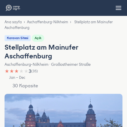
Ana sayfa
›
Aschaffenburg-Nilkheim
›
Stellplatz am Mainufer
Aschaffenburg
Açık
Karavan Sitesi
Stellplatz am Mainufer
Aschaffenburg
Aschaffenburg-Nilkheim · Großostheimer Straße
★
★
★
★
★
3
(35)
Jan – Dec
30 Kapasite