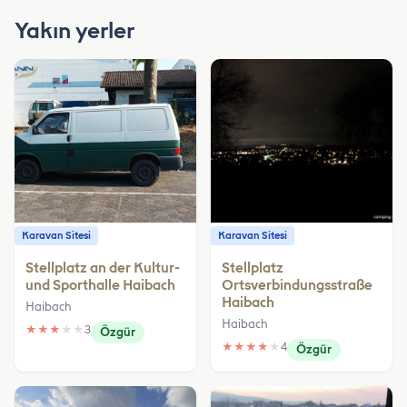
Yakın yerler
Karavan Sitesi
Karavan Sitesi
Stellplatz an der Kultur-
Stellplatz
und Sporthalle Haibach
Ortsverbindungsstraße
Haibach
Haibach
Haibach
★
★
★
★
★
3
Özgür
★
★
★
★
★
4
Özgür