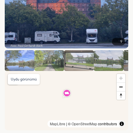
9
Uydu görünümü
MapLibre
| ©
OpenStreetMap
contributors