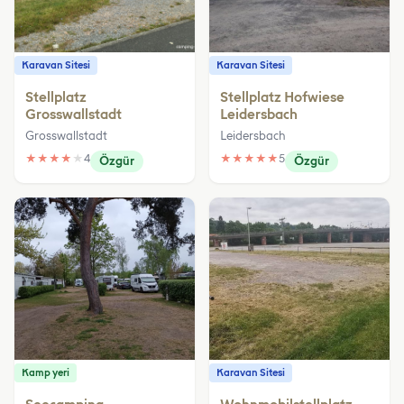
Karavan Sitesi
Karavan Sitesi
Stellplatz
Stellplatz Hofwiese
Grosswallstadt
Leidersbach
Grosswallstadt
Leidersbach
★
★
★
★
★
4
★
★
★
★
★
5
Özgür
Özgür
Kamp yeri
Karavan Sitesi