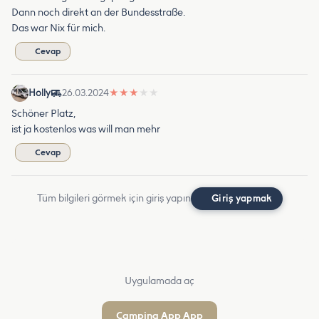
Dann noch direkt an der Bundesstraße.
Das war Nix für mich.
Cevap
Holly
26.03.2024
★
★
★
★
★
Schöner Platz,
ist ja kostenlos was will man mehr
Cevap
Tüm bilgileri görmek için giriş yapın
Giriş yapmak
Uygulamada aç
Camping App App