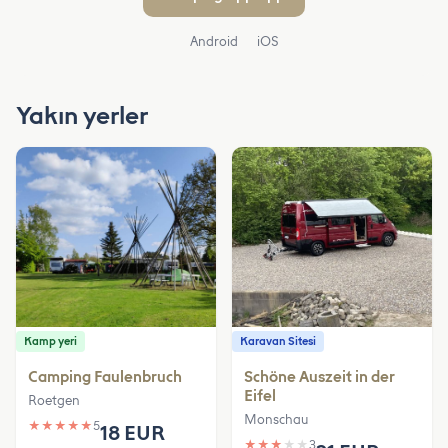
Android
iOS
Yakın yerler
Kamp yeri
Karavan Sitesi
Camping Faulenbruch
Schöne Auszeit in der
Eifel
Roetgen
Monschau
★
★
★
★
★
5
18 EUR
★
★
★
★
★
3