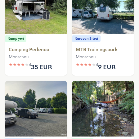
Kamp yeri
Karavan Sitesi
Camping Perlenau
MTB Trainingspark
Monschau
Monschau
★
★
★
★
★
4
★
★
★
★
★
4
35 EUR
9 EUR