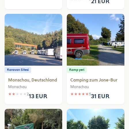
21 EUR
Karavan Sitesi
Kamp yeri
Monschau, Deutschland
Camping zum Jone-Bur
Monschau
Monschau
★
★
★
★
★
2
★
★
★
★
★
5
13 EUR
31 EUR