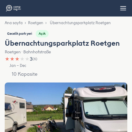
Ana sayfa
›
Roetgen
›
Übernachtungsparkplatz Roetgen
Açık
Gecelik park yeri
Übernachtungsparkplatz Roetgen
Roetgen · Bahnhofstraße
★
★
★
★
★
3
(6)
Jan – Dec
10 Kapasite