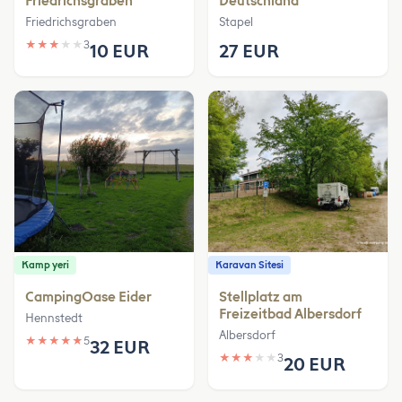
Friedrichsgraben
Deutschland
Friedrichsgraben
Stapel
★
★
★
★
★
3
10 EUR
27 EUR
Kamp yeri
Karavan Sitesi
CampingOase Eider
Stellplatz am
Freizeitbad Albersdorf
Hennstedt
Albersdorf
★
★
★
★
★
5
32 EUR
★
★
★
★
★
3
20 EUR