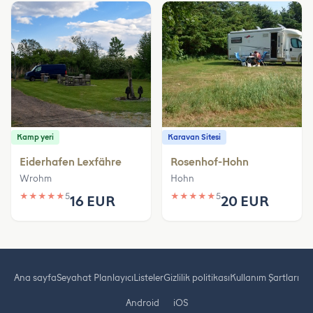
Kamp yeri
Karavan Sitesi
Eiderhafen Lexfähre
Rosenhof-Hohn
Wrohm
Hohn
★
★
★
★
★
5
★
★
★
★
★
5
16 EUR
20 EUR
Ana sayfa
Seyahat Planlayıcı
Listeler
Gizlilik politikası
Kullanım Şartları
Android
iOS