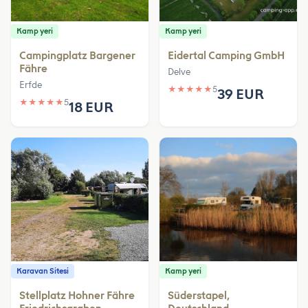
Kamp yeri
Kamp yeri
Campingplatz Bargener
Eidertal Camping GmbH
Fähre
Delve
Erfde
★
★
★
★
★
5
39 EUR
★
★
★
★
★
5
18 EUR
Karavan Sitesi
Kamp yeri
Stellplatz Hohner Fähre
Süderstapel,