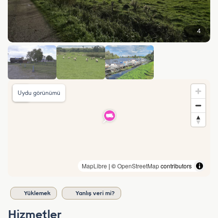
4
Uydu görünümü
MapLibre
| ©
OpenStreetMap
contributors
Yüklemek
Yanlış veri mi?
Hizmetler