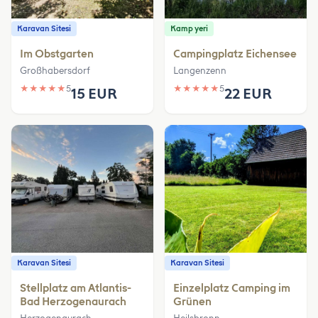
Karavan Sitesi
Kamp yeri
Im Obstgarten
Campingplatz Eichensee
Großhabersdorf
Langenzenn
★
★
★
★
★
5
★
★
★
★
★
5
15 EUR
22 EUR
Karavan Sitesi
Karavan Sitesi
Stellplatz am Atlantis-
Einzelplatz Camping im
Bad Herzogenaurach
Grünen