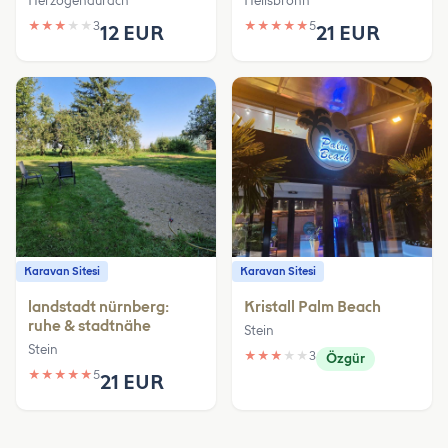
Herzogenaurach
Heilsbronn
★
★
★
★
★
3
★
★
★
★
★
5
12 EUR
21 EUR
Karavan Sitesi
Karavan Sitesi
landstadt nürnberg:
Kristall Palm Beach
ruhe & stadtnähe
Stein
Stein
★
★
★
★
★
3
Özgür
★
★
★
★
★
5
21 EUR