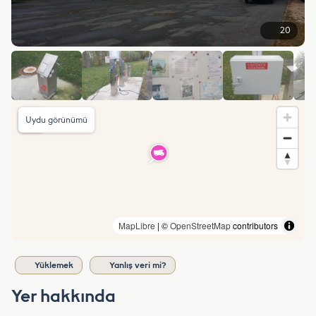
20
Uydu görünümü
MapLibre
| ©
OpenStreetMap
contributors
Yüklemek
Yanlış veri mi?
Yer hakkında