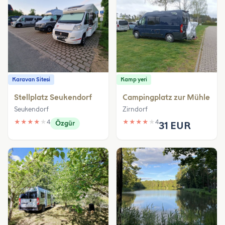
Karavan Sitesi
Kamp yeri
Stellplatz Seukendorf
Campingplatz zur Mühle
Seukendorf
Zirndorf
★
★
★
★
★
4
★
★
★
★
★
4
Özgür
31 EUR