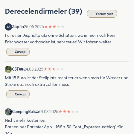
Derecelendirmeler (39)
Yorum yaz
Zäpfin
25.05.2026
★
★
★
★
★
ZÄ
Für einen Asphaltplatz ohne Schatten, wo immer noch kein
Frischwasser vorhanden ist, sehr teuer! Wir fahren weiter
Cevap
CST
24.03.2025
★
★
★
★
★
Mit 15 Euro ist der Stellplatz recht teuer wenn man für Wasser und
Strom etc. noch extra zahlen muss.
Cevap
CampingBull
01.03.2025
★
★
★
★
★
Nicht mehr kostenlos,
Parken per Parkster App - 15€ + 50 Cent „Expresszuschlag“ für
24h