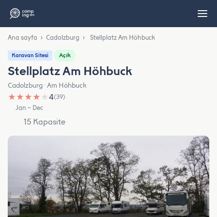
Ana sayfa
›
Cadolzburg
›
Stellplatz Am Höhbuck
Açık
Karavan Sitesi
Stellplatz Am Höhbuck
Cadolzburg · Am Höhbuck
★
★
★
★
★
4
(39)
Jan – Dec
15 Kapasite