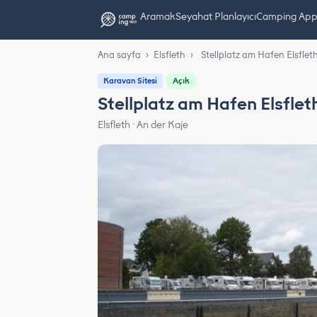
Aramak
Seyahat Planlayıcı
Camping App L
Ana sayfa
›
Elsfleth
›
Stellplatz am Hafen Elsflet
Açık
Karavan Sitesi
Stellplatz am Hafen Elsflet
Elsfleth · An der Kaje