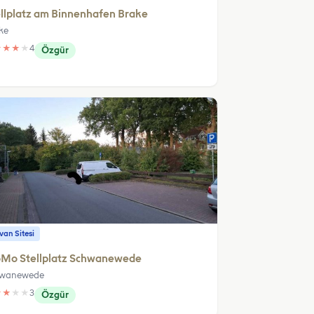
llplatz am Binnenhafen Brake
ke
★
★
★
★
4
Özgür
an Sitesi
Mo Stellplatz Schwanewede
hwanewede
★
★
★
★
3
Özgür