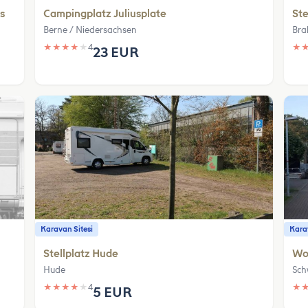
s
Campingplatz Juliusplate
Ste
Berne / Niedersachsen
Bra
★
★
★
★
★
4
★
23 EUR
Karavan Sitesi
Karav
Stellplatz Hude
Wo
Hude
Sc
★
★
★
★
★
4
★
5 EUR