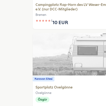
Campingplatz Kap-Horn des LV Weser-Em
e.V. (nur DCC-Mitglieder)
Bremen
★
★
★
★
★
5
10 EUR
Karavan Sitesi
Sportplatz Ovelgönne
Ovelgönne
Özgür