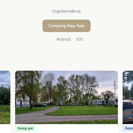
Uygulamada aç
Camping App App
Android
iOS
Kamp yeri
Karav