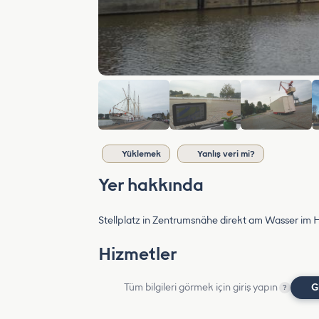
Yüklemek
Yanlış veri mi?
Yer hakkında
Stellplatz in Zentrumsnähe direkt am Wasser im H
Hizmetler
Tüm bilgileri görmek için giriş yapın
G
?