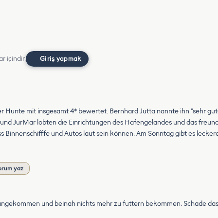
r içindir.
Giriş yapmak
r Hunte mit insgesamt 4* bewertet. Bernhard Jutta nannte ihn "sehr gut
und JurMar lobten die Einrichtungen des Hafengeländes und das freundli
ss Binnenschifffe und Autos laut sein können. Am Sonntag gibt es lecker
orum yaz
t angekommen und beinah nichts mehr zu futtern bekommen. Schade das 