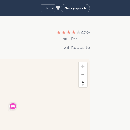
♥
Giriş yapmak
★
★
★
★
★
4
(16)
Jan – Dec
28 Kapasite