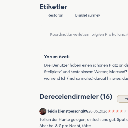
Etiketler
Restoran
Bisiklet sürmek
Koordinatlar ve iletişim bilgileri Pro kullanıcıla
Yorum özeti
Drei Benutzer haben einen schönen Platz an de
Stellplatz" und kostenlosem Wasser, Marcus67 
während Ich (mal so mal so) darauf hinwies, da
Derecelendirmeler (16)
Y
Heidis Dienstpersonal
28.05.2026
★
★
★
★
★
Toll an der Hunte gelegen, einfach und gut. Spä
Aber bei 8 € pro Nacht, töfte