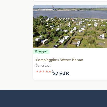
Kamp yeri
Campingplatz Weser Henne
Sandstedt
★
★
★
★
★
5
27 EUR