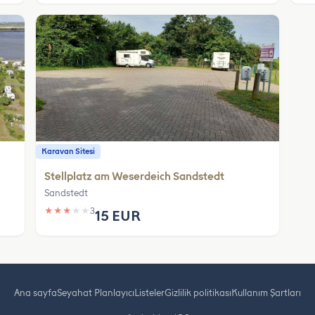
Karavan Sitesi
Stellplatz am Weserdeich Sandstedt
Sandstedt
★
★
★
★
★
3
15 EUR
Ana sayfa
Seyahat Planlayıcı
Listeler
Gizlilik politikası
Kullanım Şartları