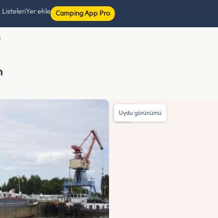
isteleri
Yer ekle
Camping App Pro
h
h
Uydu görünümü