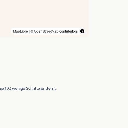
MapLibre
| ©
OpenStreetMap
contributors
 1 A) wenige Schritte entfernt.