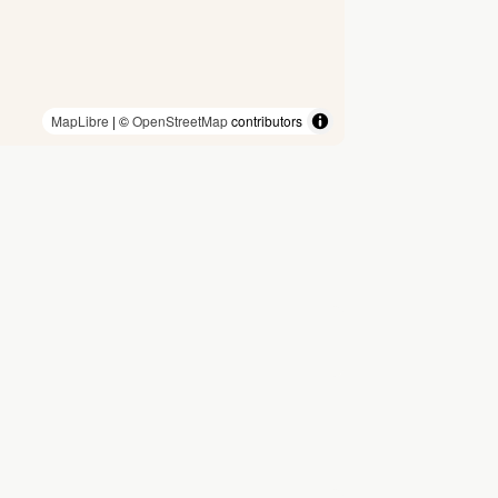
MapLibre
| ©
OpenStreetMap
contributors