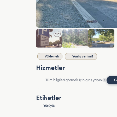
Yüklemek
Yanlış veri mi?
Hizmetler
Tüm bilgileri görmek için giriş yapın
G
?
Etiketler
Yürüyüş