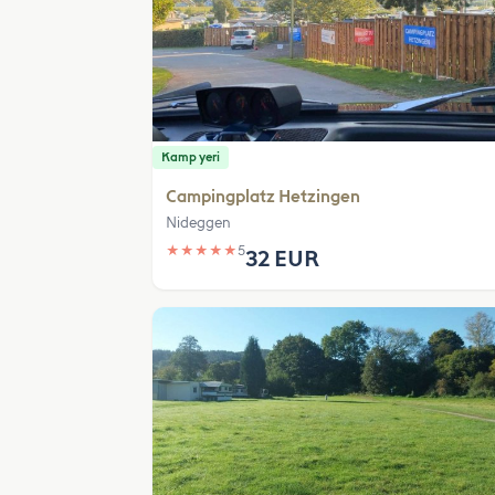
Kamp yeri
Campingplatz Hetzingen
Nideggen
★
★
★
★
★
5
32 EUR