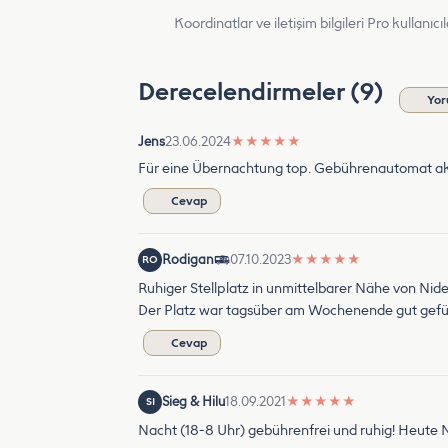
Koordinatlar ve iletişim bilgileri Pro kullanıcıla
Derecelendirmeler (9)
Yor
Jens
23.06.2024
★
★
★
★
★
Für eine Übernachtung top. Gebührenautomat ak
Cevap
Rodigan
07.10.2023
★
★
★
★
★
RO
Ruhiger Stellplatz in unmittelbarer Nähe von Nid
Der Platz war tagsüber am Wochenende gut gefül
Cevap
Sieg & Hilu
18.09.2021
★
★
★
★
★
SI
Nacht (18-8 Uhr) gebührenfrei und ruhig! Heut