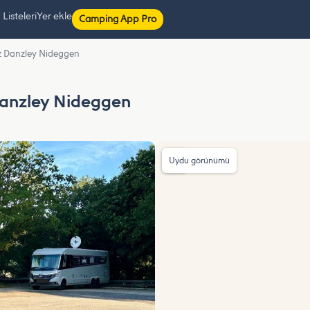
isteleri
Yer ekle
Camping App Pro
 Danzley Nideggen
anzley Nideggen
Uydu görünümü