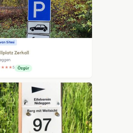
an Sitesi
llplatz Zerkall
eggen
★
★
★
★
5
Özgür