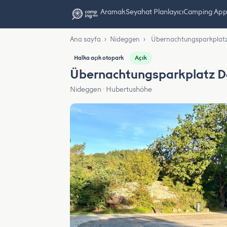
Aramak
Seyahat Planlayıcı
Camping App L
Ana sayfa
›
Nideggen
›
Übernachtungsparkplatz
Açık
Halka açık otopark
Übernachtungsparkplatz D
Nideggen · Hubertushöhe