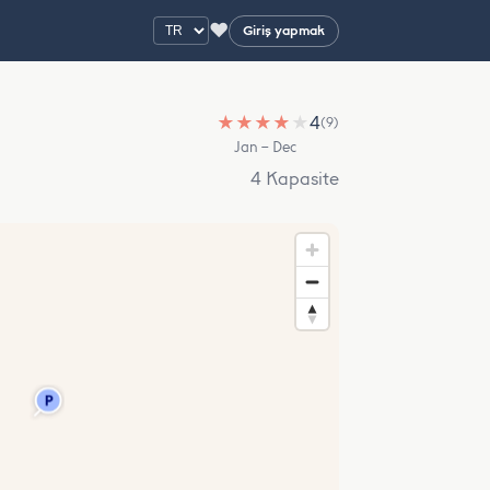
♥
Giriş yapmak
★
★
★
★
★
4
(9)
Jan – Dec
4 Kapasite