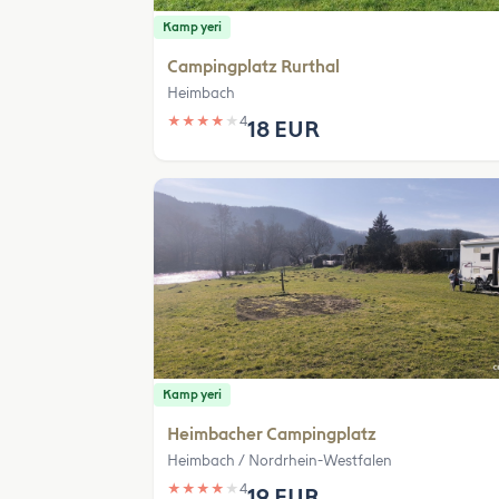
Kamp yeri
Campingplatz Rurthal
Heimbach
★
★
★
★
★
4
18 EUR
Kamp yeri
Heimbacher Campingplatz
Heimbach / Nordrhein-Westfalen
★
★
★
★
★
4
19 EUR