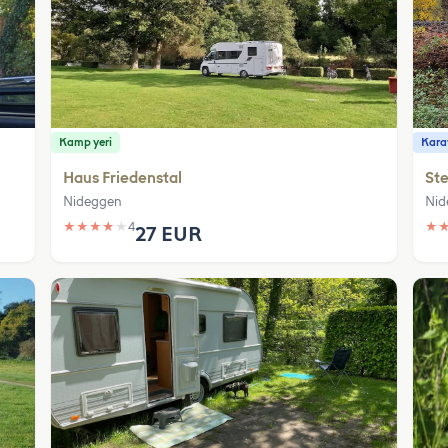
Kamp yeri
Karav
Haus Friedenstal
Ste
Nideggen
Nid
★
★
★
★
★
4
★
27 EUR