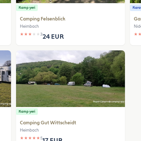
Kamp yeri
Karav
Camping Felsenblick
Gar
Heimbach
Nid
★
★
★
★
★
3
★
24 EUR
Kamp yeri
Camping Gut Wittscheidt
Heimbach
★
★
★
★
★
5
17 EUR