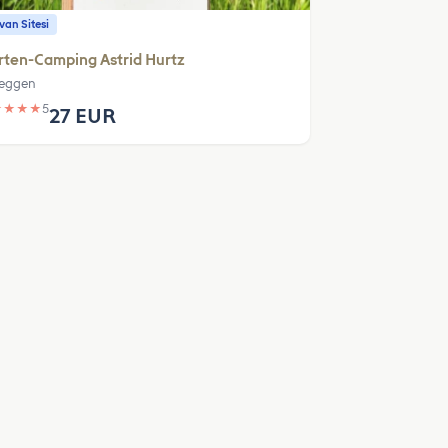
an Sitesi
ten-Camping Astrid Hurtz
eggen
★
★
★
★
5
27 EUR