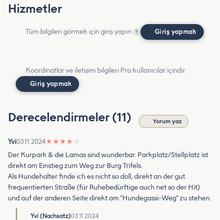
Hizmetler
Tüm bilgileri görmek için giriş yapın
Giriş yapmak
?
Koordinatlar ve iletişim bilgileri Pro kullanıcılar içindir.
Giriş yapmak
Derecelendirmeler (11)
Yorum yaz
Yvi
03.11.2024
★
★
★
★
★
Der Kurpark & die Lamas sind wunderbar. Parkplatz/Stellplatz ist
direkt am Einstieg zum Weg zur Burg Trifels.
Als Hundehalter finde ich es nicht so doll, direkt an der gut
frequentierten Straße (für Ruhebedürftige auch net so der Hit)
und auf der anderen Seite direkt am "Hundegassi-Weg" zu stehen.
Yvi (Nachsatz)
03.11.2024