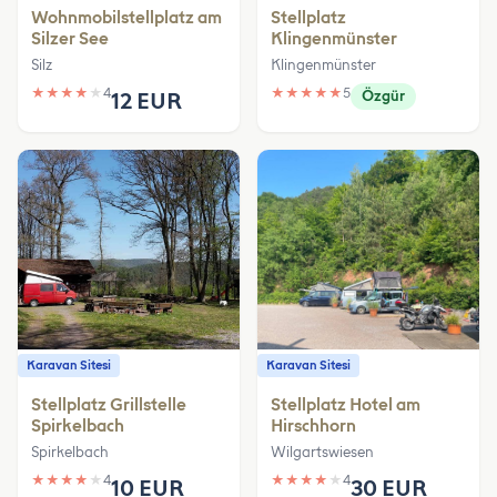
Wohnmobilstellplatz am
Stellplatz
Silzer See
Klingenmünster
Silz
Klingenmünster
★
★
★
★
★
4
★
★
★
★
★
5
12 EUR
Özgür
Karavan Sitesi
Karavan Sitesi
Stellplatz Grillstelle
Stellplatz Hotel am
Spirkelbach
Hirschhorn
Spirkelbach
Wilgartswiesen
★
★
★
★
★
4
★
★
★
★
★
4
10 EUR
30 EUR