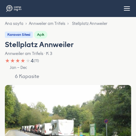
Ana sayfa
›
Annweiler am Trifels
›
Stellplatz Annweiler
Açık
Karavan Sitesi
Stellplatz Annweiler
Annweiler am Trifels · K 3
★
★
★
★
★
4
(11)
Jan – Dec
6 Kapasite