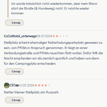
Ich würde tatsächlich nicht wiederkommen, aber mein Mann
stört die Straße (& Hundeweg) nicht. Er möchte wieder
kommen.
Cevap
CoCoMobil_unterwegs
08.07.2024
★
★
★
★
★
Stellplatz scheint ehemaliger Naherholungsparkplatz gewesen zu
sein, von PKWs in Anspruch genommen. Er liegt an einer
Verbindungsstraße und PKWs rauschten flott vorbei. Dafür 10€ die
Nacht empfanden wir als ziemlich sportlich und haben uns dann
für den Campingplatz entschieden.
Cevap
CST
12.05.2024
★
★
★
★
★
Netter kleiner Stellplatz am Kurpark.
Cevap