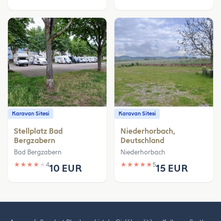
Karavan Sitesi
Karavan Sitesi
Stellplatz Bad
Niederhorbach,
Bergzabern
Deutschland
Bad Bergzabern
Niederhorbach
★
★
★
★
★
4
★
★
★
★
★
5
10 EUR
15 EUR