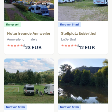
Kamp yeri
Karavan Sitesi
Naturfreunde Annweiler
Stellplatz Eußerthal
Annweiler am Trifels
Eußerthal
★
★
★
★
★
5
★
★
★
★
★
5
23 EUR
12 EUR
Karavan Sitesi
Karavan Sitesi