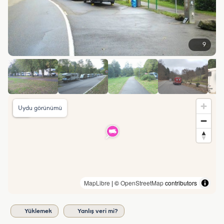
9
Uydu görünümü
MapLibre
| ©
OpenStreetMap
contributors
Yüklemek
Yanlış veri mi?