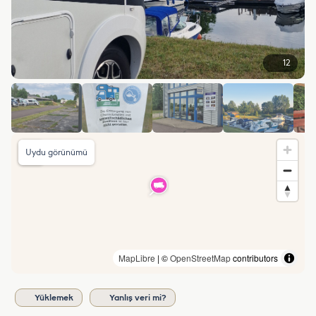
12
Uydu görünümü
MapLibre
| ©
OpenStreetMap
contributors
Yüklemek
Yanlış veri mi?