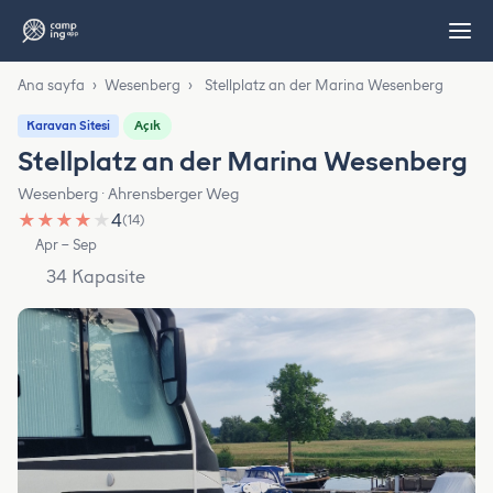
Ana sayfa
›
Wesenberg
›
Stellplatz an der Marina Wesenberg
Açık
Karavan Sitesi
Stellplatz an der Marina Wesenberg
Wesenberg · Ahrensberger Weg
★
★
★
★
★
4
(14)
Apr – Sep
34 Kapasite