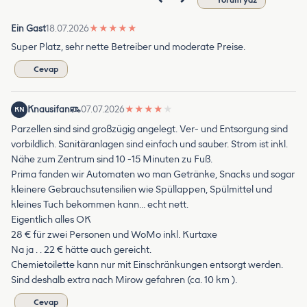
Ein Gast
18.07.2026
★
★
★
★
★
Super Platz, sehr nette Betreiber und moderate Preise.
Cevap
Knausifan
07.07.2026
★
★
★
★
★
KN
Parzellen sind sind großzügig angelegt. Ver- und Entsorgung sind
vorbildlich. Sanitäranlagen sind einfach und sauber. Strom ist inkl.
Nähe zum Zentrum sind 10 -15 Minuten zu Fuß.
Prima fanden wir Automaten wo man Getränke, Snacks und sogar
kleinere Gebrauchsutensilien wie Spüllappen, Spülmittel und
kleines Tuch bekommen kann… echt nett.
Eigentlich alles OK
28 € für zwei Personen und WoMo inkl. Kurtaxe
Na ja . . 22 € hätte auch gereicht.
Chemietoilette kann nur mit Einschränkungen entsorgt werden.
Sind deshalb extra nach Mirow gefahren (ca. 10 km ).
Cevap