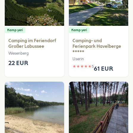
Kamp yeri
Kamp yeri
Camping im Feriendorf
Camping- und
Großer Labussee
Ferienpark Havelberge
*****
Wesenberg
Userin
22 EUR
★
★
★
★
★
5
61 EUR