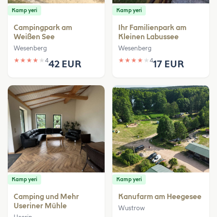
Kamp yeri
Kamp yeri
Campingpark am
Ihr Familienpark am
Weißen See
Kleinen Labussee
Wesenberg
Wesenberg
★
★
★
★
★
4
★
★
★
★
★
4
42 EUR
17 EUR
Kamp yeri
Kamp yeri
Camping und Mehr
Kanufarm am Heegesee
Useriner Mühle
Wustrow