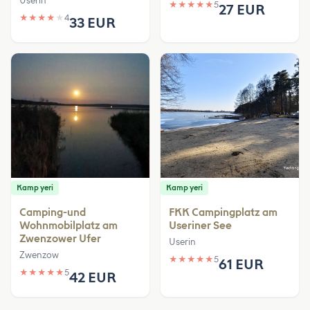
Userin
★
★
★
★
★
5
27 EUR
★
★
★
★
★
4
33 EUR
Kamp yeri
Kamp yeri
Camping-und
FKK Campingplatz am
Wohnmobilplatz am
Useriner See
Zwenzower Ufer
Userin
Zwenzow
★
★
★
★
★
5
61 EUR
★
★
★
★
★
5
42 EUR