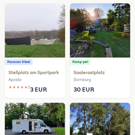
Karavan Sitesi
Kamp yeri
Stellplatz am Sportpark
Saalerastplatz
Apolda
Dornburg
★
★
★
★
★
5
3 EUR
30 EUR