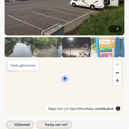
6
Uydu görünümü
MapLibre
| ©
OpenStreetMap
contributors
Yüklemek
Yanlış veri mi?