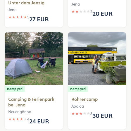
Unter dem Jenzig
Jena
Jena
★
★
★
★
★
2
20 EUR
★
★
★
★
★
5
27 EUR
Kamp yeri
Kamp yeri
Camping & Ferienpark
Röhrencamp
bei Jena
Apolda
Neuengönna
★
★
★
★
★
3
30 EUR
★
★
★
★
★
4
24 EUR