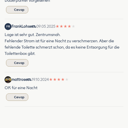
Dauerparker vorgesehen
Cevap
FrankLohse
09.05.2025
★
★
★
★
★
FR
Lage ist sehr gut. Zentrumsnah.
Fehlender Strom ist für eine Nacht zu verschmerzen. Aber die
fehlende Toilette schmerzt schon, da es keine Entsorgung für die
Toilettenbox gibt.
Cevap
mattrose
19.10.2024
★
★
★
★
★
OK für eine Nacht
Cevap