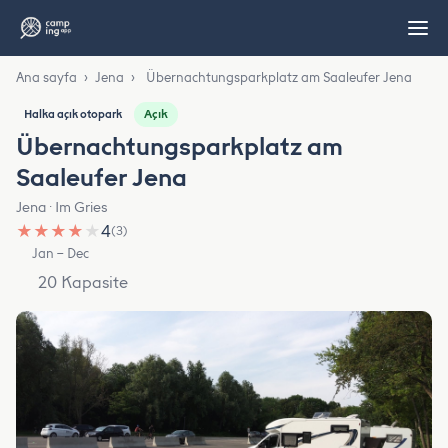
Ana sayfa
›
Jena
›
Übernachtungsparkplatz am Saaleufer Jena
Açık
Halka açık otopark
Übernachtungsparkplatz am
Saaleufer Jena
Jena · Im Gries
★
★
★
★
★
4
(3)
Jan – Dec
20 Kapasite