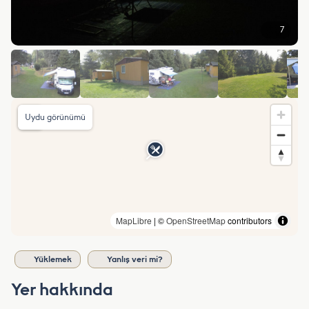
7
Uydu görünümü
MapLibre
| ©
OpenStreetMap
contributors
Yüklemek
Yanlış veri mi?
Yer hakkında