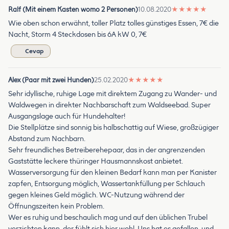
Ralf (Mit einem Kasten womo 2 Personen)
10.08.2020
★
★
★
★
★
Wie oben schon erwähnt, toller Platz tolles günstiges Essen, 7€ die
Nacht, Storm 4 Steckdosen bis 6A kW 0, 7€
Cevap
Alex (Paar mit zwei Hunden)
25.02.2020
★
★
★
★
★
Sehr idyllische, ruhige Lage mit direktem Zugang zu Wander- und
Waldwegen in direkter Nachbarschaft zum Waldseebad. Super
Ausgangslage auch für Hundehalter!
Die Stellplätze sind sonnig bis halbschattig auf Wiese, großzügiger
Abstand zum Nachbarn.
Sehr freundliches Betreiberehepaar, das in der angrenzenden
Gaststätte leckere thüringer Hausmannskost anbietet.
Wasserversorgung für den kleinen Bedarf kann man per Kanister
zapfen, Entsorgung möglich, Wassertankfüllung per Schlauch
gegen kleines Geld möglich. WC-Nutzung während der
Öffnungszeiten kein Problem.
Wer es ruhig und beschaulich mag und auf den üblichen Trubel
verzichten kann, der fühlt sich hier wohl. Uns hat es gefallen, und