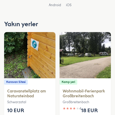
Android
iOS
Yakın yerler
Karavan Sitesi
Kamp yeri
Caravanstellplatz am
Wohnmobil-Ferienpark
Natursteinbad
Großbreitenbach
Schwarzatal
Großbreitenbach
★
★
★
★
★
4
10 EUR
18 EUR