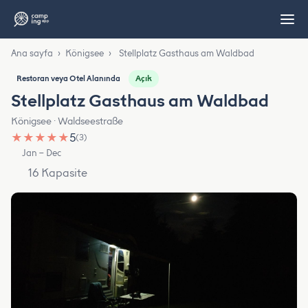
Ana sayfa
›
Königsee
›
Stellplatz Gasthaus am Waldbad
Açık
Restoran veya Otel Alanında
Stellplatz Gasthaus am Waldbad
Königsee · Waldseestraße
★
★
★
★
★
5
(3)
Jan – Dec
16 Kapasite