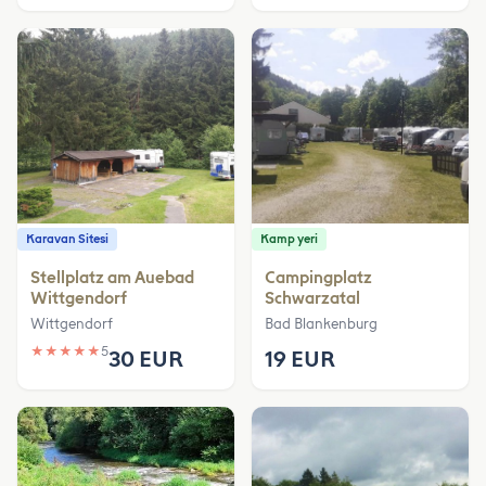
Karavan Sitesi
Kamp yeri
Stellplatz am Auebad
Campingplatz
Wittgendorf
Schwarzatal
Wittgendorf
Bad Blankenburg
★
★
★
★
★
5
30 EUR
19 EUR