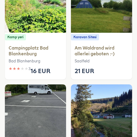
Kamp yeri
Karavan Sitesi
Campingplatz Bad
Am Waldrand wird
Blankenburg
allerlei geboten :-)
Bad Blankenburg
Saalfeld
★
★
★
★
★
3
16 EUR
21 EUR