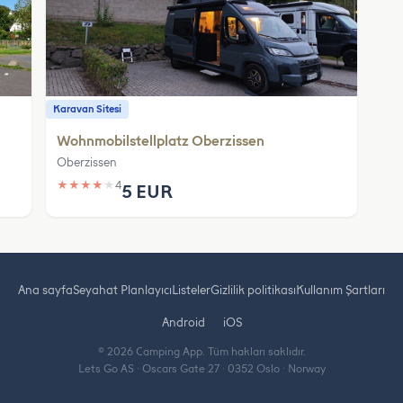
Karavan Sitesi
Wohnmobilstellplatz Oberzissen
Oberzissen
★
★
★
★
★
4
5 EUR
Ana sayfa
Seyahat Planlayıcı
Listeler
Gizlilik politikası
Kullanım Şartları
Android
iOS
© 2026 Camping App. Tüm hakları saklıdır.
Lets Go AS · Oscars Gate 27 · 0352 Oslo · Norway