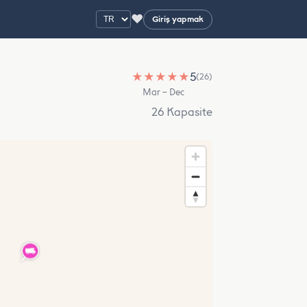
♥
Giriş yapmak
★
★
★
★
★
5
(26)
Mar – Dec
26 Kapasite