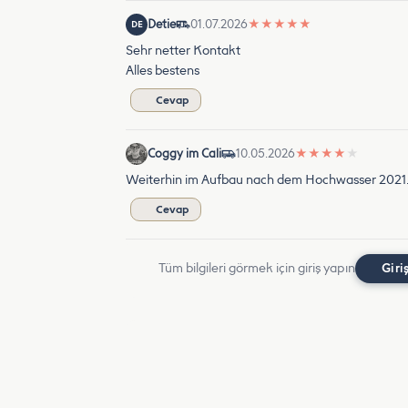
Detie
01.07.2026
★
★
★
★
★
DE
Sehr netter Kontakt
Alles bestens
Cevap
Coggy im Cali
10.05.2026
★
★
★
★
★
Weiterhin im Aufbau nach dem Hochwasser 2021. 
Cevap
Tüm bilgileri görmek için giriş yapın
Giri