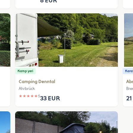
8 EUR
Kamp yeri
Karav
Camping Denntal
Abs
Ahrbrück
Bre
★
★
★
★
★
5
33 EUR
21