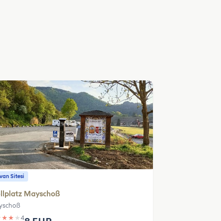
an Sitesi
llplatz Mayschoß
yschoß
★
★
★
★
4