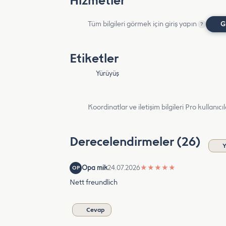
Hizmetler
Tüm bilgileri görmek için giriş yapın
G
?
Etiketler
Yürüyüş
Koordinatlar ve iletişim bilgileri Pro kullanıcıla
Derecelendirmeler (26)
Y
Opa mik
24.07.2026
★
★
★
★
★
OP
Nett freundlich
Cevap