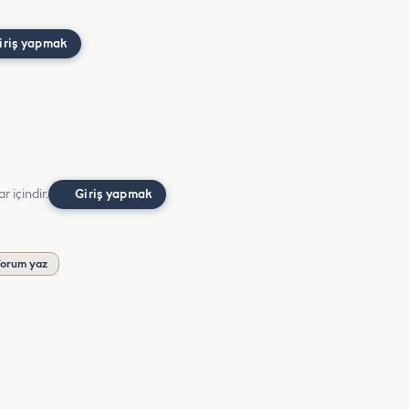
iriş yapmak
r içindir.
Giriş yapmak
orum yaz