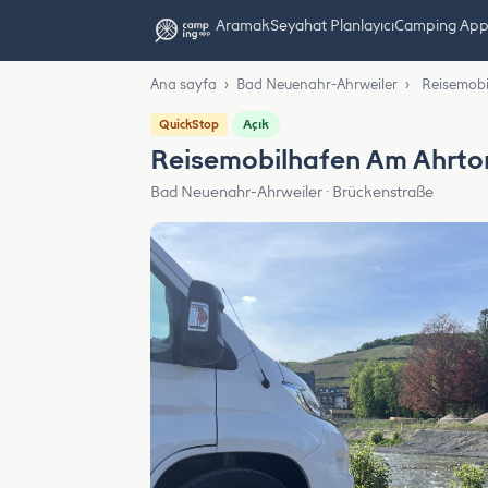
Aramak
Seyahat Planlayıcı
Camping App L
Ana sayfa
›
Bad Neuenahr-Ahrweiler
›
Reisemobi
Açık
QuickStop
Reisemobilhafen Am Ahrto
Bad Neuenahr-Ahrweiler · Brückenstraße