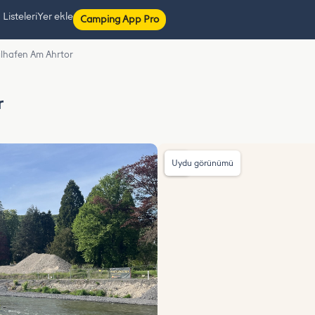
isteleri
Yer ekle
Camping App Pro
lhafen Am Ahrtor
r
Uydu görünümü