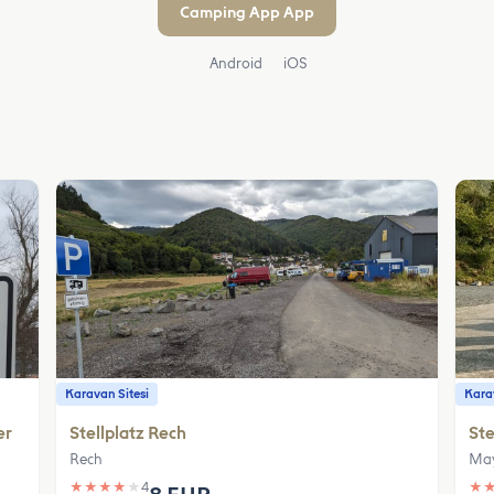
Camping App App
Android
iOS
Karavan Sitesi
Karav
er
Stellplatz Rech
Ste
Rech
Ma
★
★
★
★
★
4
★