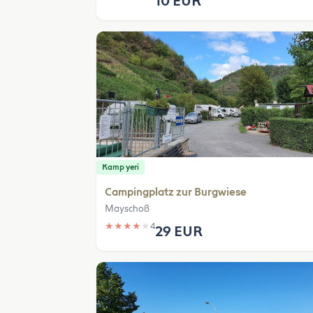
10 EUR
Kamp yeri
Campingplatz zur Burgwiese
Mayschoß
★
★
★
★
★
4
29 EUR