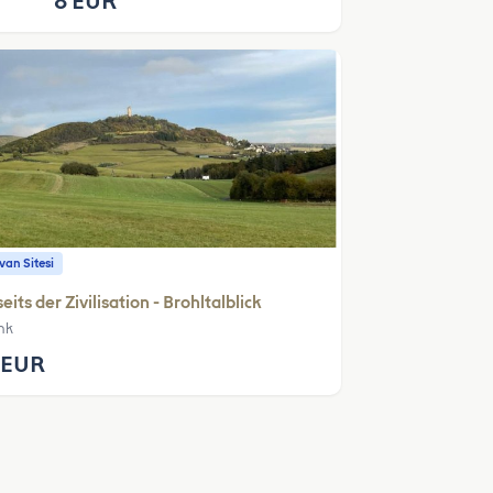
8 EUR
an Sitesi
eits der Zivilisation - Brohltalblick
nk
 EUR