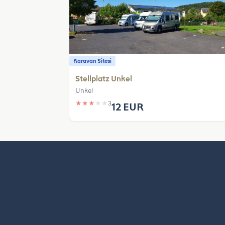
Karavan Sitesi
Stellplatz Unkel
Unkel
★
★
★
★
★
3
12 EUR