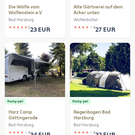
Die Wölfe vom
Alte Gärtnerei auf dem
Wolfenstein e.V
Acker unten
Bad Harzburg
Wolfenbüttel
★
★
★
★
★
5
★
★
★
★
★
4
23 EUR
27 EUR
Kamp yeri
Kamp yeri
Harz Camp
Regenbogen Bad
Göttingerode
Harzburg
Bad Harzburg
Bad Harzburg
★
★
★
★
★
4
★
★
★
★
★
4
34 EUR
32 EUR