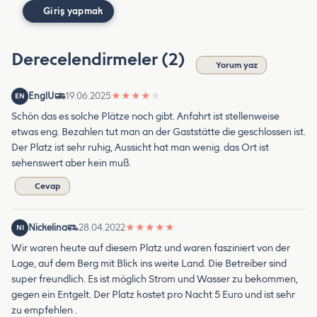
Giriş yapmak
Derecelendirmeler (2)
Yorum yaz
EnglU
19.06.2025
★
★
★
★
★
EN
Schön das es solche Plätze noch gibt. Anfahrt ist stellenweise
etwas eng. Bezahlen tut man an der Gaststätte die geschlossen ist.
Der Platz ist sehr ruhig, Aussicht hat man wenig. das Ort ist
sehenswert aber kein muß.
Cevap
Nickelina
28.04.2022
★
★
★
★
★
NI
Wir waren heute auf diesem Platz und waren fasziniert von der
Lage, auf dem Berg mit Blick ins weite Land. Die Betreiber sind
super freundlich. Es ist möglich Strom und Wasser zu bekommen,
gegen ein Entgelt. Der Platz kostet pro Nacht 5 Euro und ist sehr
zu empfehlen .