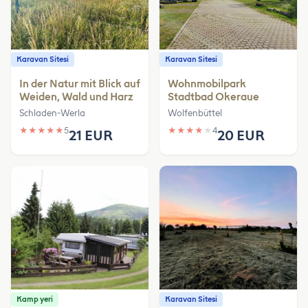
Karavan Sitesi
Karavan Sitesi
In der Natur mit Blick auf
Wohnmobilpark
Weiden, Wald und Harz
Stadtbad Okeraue
Schladen-Werla
Wolfenbüttel
★
★
★
★
★
5
★
★
★
★
★
4
21 EUR
20 EUR
Kamp yeri
Karavan Sitesi