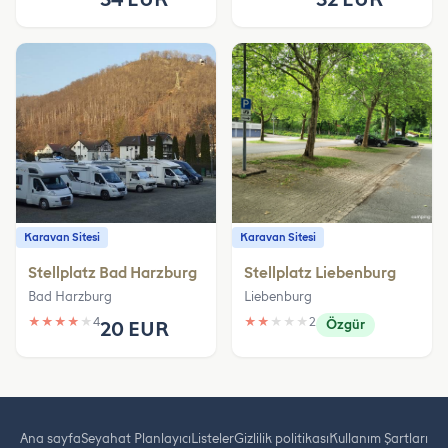
Karavan Sitesi
Karavan Sitesi
Stellplatz Bad Harzburg
Stellplatz Liebenburg
Bad Harzburg
Liebenburg
★
★
★
★
★
4
★
★
★
★
★
2
20 EUR
Özgür
Ana sayfa
Seyahat Planlayıcı
Listeler
Gizlilik politikası
Kullanım Şartları