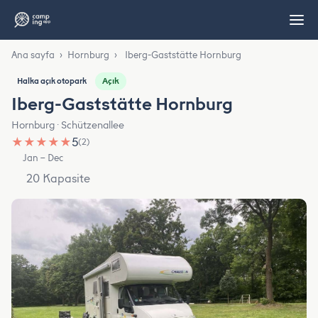
Ana sayfa
›
Hornburg
›
Iberg-Gaststätte Hornburg
Açık
Halka açık otopark
Iberg-Gaststätte Hornburg
Hornburg · Schützenallee
★
★
★
★
★
5
(2)
Jan – Dec
20 Kapasite