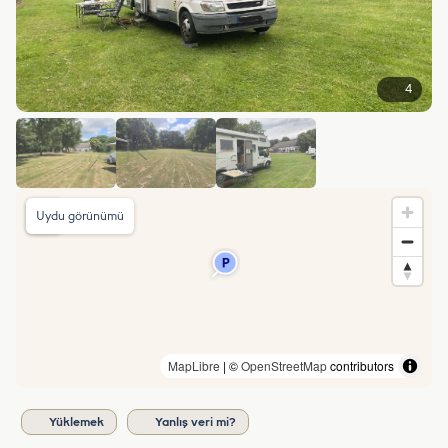
4
Uydu görünümü
MapLibre
| ©
OpenStreetMap
contributors
Yüklemek
Yanlış veri mi?