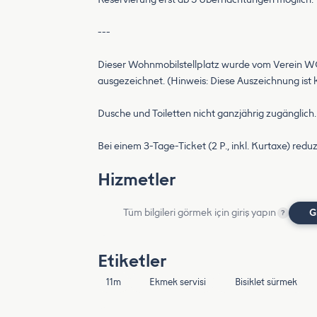
---
Dieser Wohnmobilstellplatz wurde vom Verein WO
ausgezeichnet. (Hinweis: Diese Auszeichnung ist kei
Dusche und Toiletten nicht ganzjährig zugänglich.
Bei einem 3-Tage-Ticket (2 P., inkl. Kurtaxe) reduz
Hizmetler
Tüm bilgileri görmek için giriş yapın
G
?
Etiketler
11m
Ekmek servisi
Bisiklet sürmek