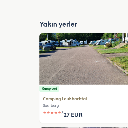
Yakın yerler
Kamp yeri
Camping Leukbachtal
Saarburg
★
★
★
★
★
5
27 EUR