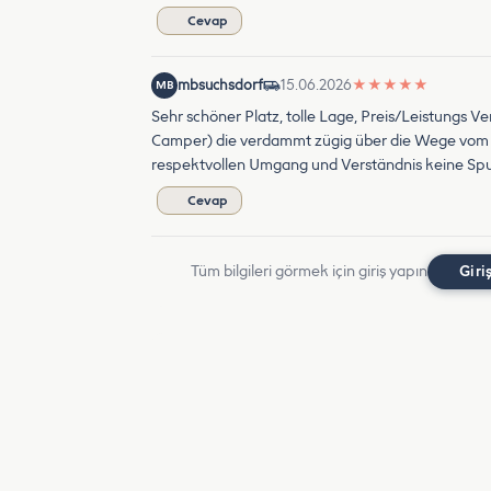
Cevap
mbsuchsdorf
15.06.2026
★
★
★
★
★
MB
Sehr schöner Platz, tolle Lage, Preis/Leistungs Ve
Camper) die verdammt zügig über die Wege vom 
respektvollen Umgang und Verständnis keine Spu
Cevap
Tüm bilgileri görmek için giriş yapın
Giri