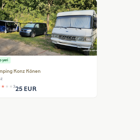
 yeri
mping Konz Könen
z
★
★
★
★
3
25 EUR