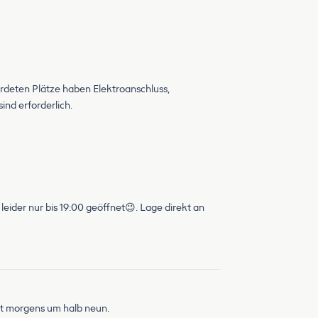
hardeten Plätze haben Elektroanschluss,
ind erforderlich.
leider nur bis 19:00 geöffnet😉. Lage direkt an
mt morgens um halb neun.