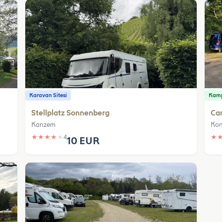
Karavan Sitesi
Kamp
Stellplatz Sonnenberg
Ca
Kanzem
Kon
★
★
★
★
★
4
★
10 EUR