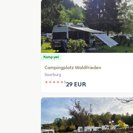
Kamp yeri
Campingplatz Waldfrieden
Saarburg
★
★
★
★
★
5
29 EUR