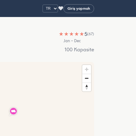
♥
Giriş yapmak
★
★
★
★
★
5
(67)
Jan – Dec
100 Kapasite