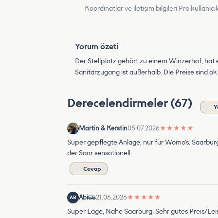
Koordinatlar ve iletişim bilgileri Pro kullanıcıla
Yorum özeti
Der Stellplatz gehört zu einem Winzerhof, hat 
Sanitärzugang ist außerhalb. Die Preise sind ok 
Derecelendirmeler (67)
Y
Martin & Kerstin
05.07.2026
★
★
★
★
★
Super gepflegte Anlage, nur für Womo‘s. Saarburg f
der Saar sensationell
Cevap
Abi
21.06.2026
★
★
★
★
★
AB
Super Lage, Nähe Saarburg. Sehr gutes Preis/Lei