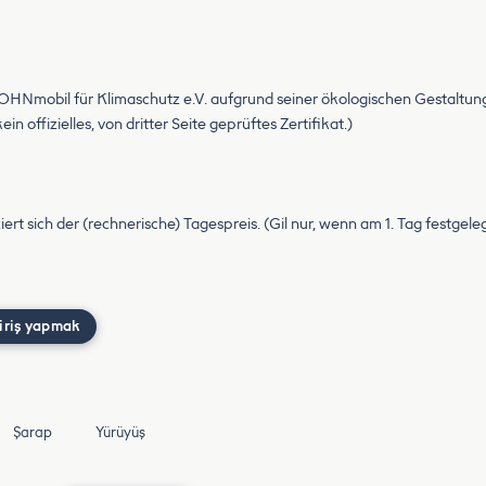
HNmobil für Klimaschutz e.V. aufgrund seiner ökologischen Gestaltu
n offizielles, von dritter Seite geprüftes Zertifikat.)
iert sich der (rechnerische) Tagespreis. (Gil nur, wenn am 1. Tag festgel
iriş yapmak
Şarap
Yürüyüş