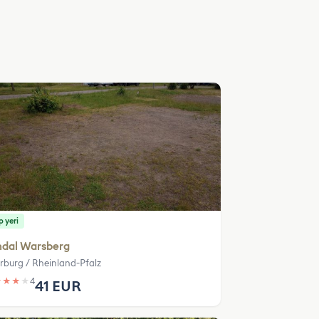
 yeri
ndal Warsberg
rburg / Rheinland-Pfalz
★
★
★
★
4
41 EUR