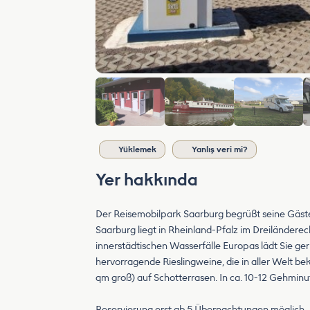
Yüklemek
Yanlış veri mi?
Yer hakkında
Der Reisemobilpark Saarburg begrüßt seine Gäst
Saarburg liegt in Rheinland-Pfalz im Dreiländere
innerstädtischen Wasserfälle Europas lädt Sie ge
hervorragende Rieslingweine, die in aller Welt be
qm groß) auf Schotterrasen. In ca. 10-12 Gehminut
Reservierung erst ab 5 Übernachtungen möglich.