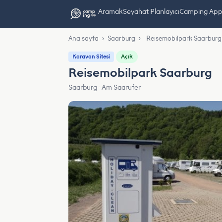
Aramak
Seyahat Planlayıcı
Camping App L
Ana sayfa
›
Saarburg
›
Reisemobilpark Saarburg
Açık
Karavan Sitesi
Reisemobilpark Saarburg
Saarburg · Am Saarufer