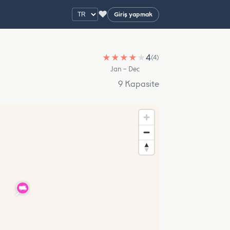
♥
Giriş yapmak
★
★
★
★
★
4
(4)
Jan – Dec
9 Kapasite