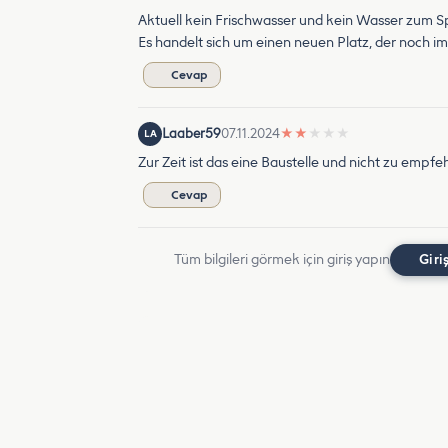
Aktuell kein Frischwasser und kein Wasser zum S
Es handelt sich um einen neuen Platz, der noch im
Cevap
Laaber59
07.11.2024
★
★
★
★
★
LA
Zur Zeit ist das eine Baustelle und nicht zu empfe
Cevap
Tüm bilgileri görmek için giriş yapın
Giri