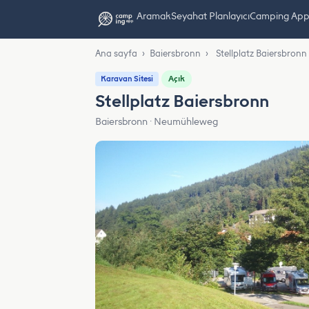
Aramak
Seyahat Planlayıcı
Camping App L
Ana sayfa
›
Baiersbronn
›
Stellplatz Baiersbronn
Açık
Karavan Sitesi
Stellplatz Baiersbronn
Baiersbronn · Neumühleweg