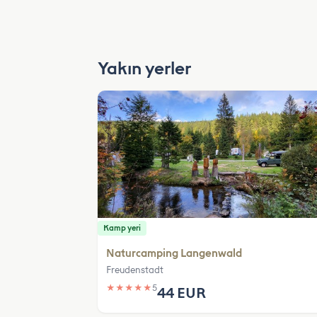
Yakın yerler
Kamp yeri
Naturcamping Langenwald
Freudenstadt
★
★
★
★
★
5
44 EUR