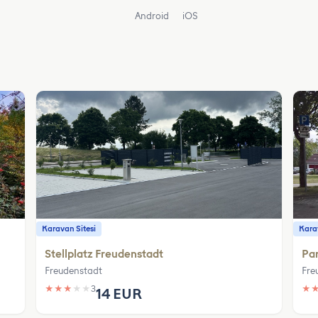
Android
iOS
Karavan Sitesi
Karav
Stellplatz Freudenstadt
Pa
Freudenstadt
Fre
★
★
★
★
★
3
★
14 EUR