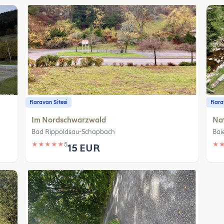
Karavan Sitesi
Karav
Im Nordschwarzwald
Na
Bad Rippoldsau-Schapbach
Bai
★
★
★
★
★
5
★
15 EUR