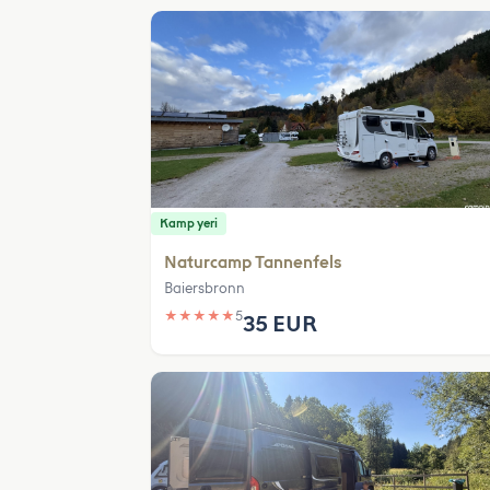
Kamp yeri
Naturcamp Tannenfels
Baiersbronn
★
★
★
★
★
5
35 EUR