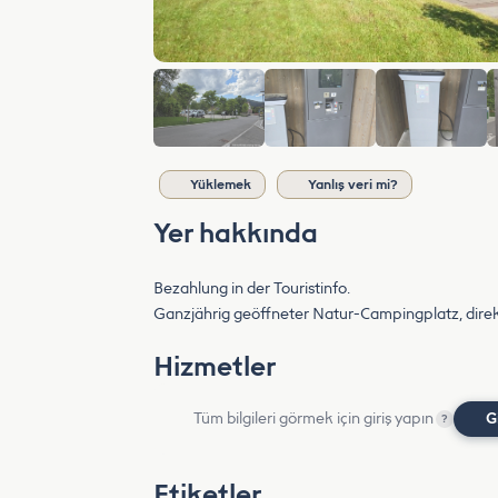
Yüklemek
Yanlış veri mi?
Yer hakkında
Bezahlung in der Touristinfo.
Ganzjährig geöffneter Natur-Campingplatz, direkt
Hizmetler
Tüm bilgileri görmek için giriş yapın
G
?
Etiketler