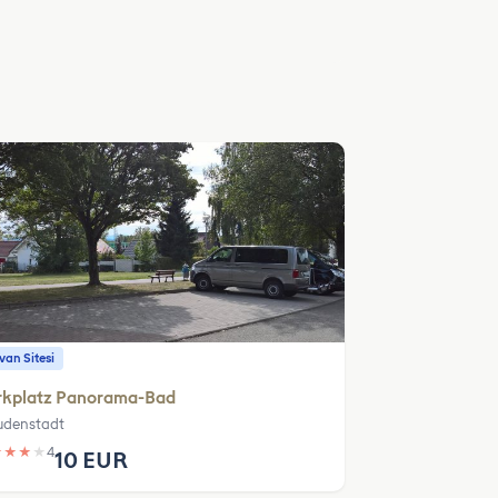
an Sitesi
rkplatz Panorama-Bad
udenstadt
★
★
★
★
4
10 EUR