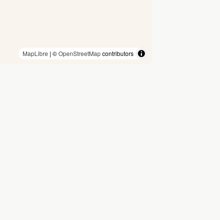
MapLibre
| ©
OpenStreetMap
contributors