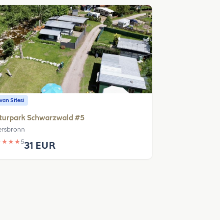
an Sitesi
turpark Schwarzwald #5
ersbronn
★
★
★
★
5
31 EUR