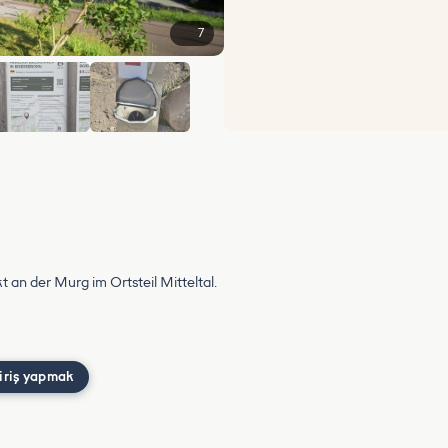
7
+1
 an der Murg im Ortsteil Mitteltal.
iriş yapmak