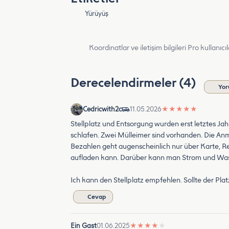
Yürüyüş
Koordinatlar ve iletişim bilgileri Pro kullanıcıla
Derecelendirmeler (4)
Yor
Cedricwith2c
11.05.2026
★
★
★
★
★
Stellplatz und Entsorgung wurden erst letztes Jahr
schlafen. Zwei Mülleimer sind vorhanden. Die An
Bezahlen geht augenscheinlich nur über Karte, R
aufladen kann. Darüber kann man Strom und Was
Ich kann den Stellplatz empfehlen. Sollte der Pla
Cevap
Ein Gast
01.06.2025
★
★
★
★
★