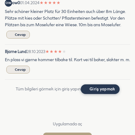
ow0
01.04.2024
★
★
★
★
★
OW
Sehr schöner kleiner Platz für 30 Einheiten auch über 8m Länge.
Plätze mit kies oder Schotter/ Pflastersteinen befestigt. Vor den
Plätzen bis zum Moselufer eine Wiese. 10m bis ans Moselufer.
Cevap
Bjarne Lund
28.10.2023
★
★
★
★
★
En plass vi gjerne kommer tilbake til. Kort vei til baker, slakter m. m.
Cevap
Tüm bilgileri görmek için giriş yapın
Giriş yapmak
Uygulamada aç