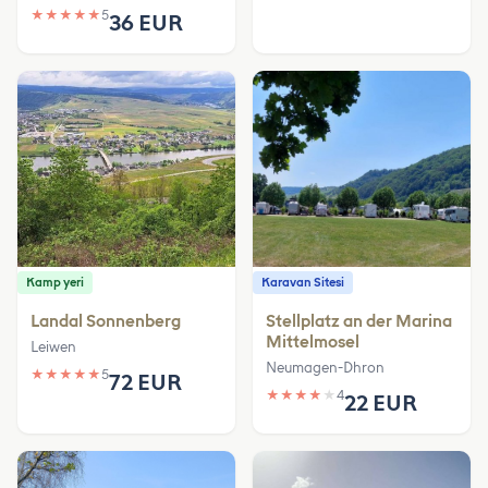
★
★
★
★
★
5
36 EUR
Kamp yeri
Karavan Sitesi
Landal Sonnenberg
Stellplatz an der Marina
Mittelmosel
Leiwen
Neumagen-Dhron
★
★
★
★
★
5
72 EUR
★
★
★
★
★
4
22 EUR