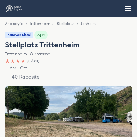
Ana sayfa
›
Trittenheim
›
Stellplatz Trittenheim
Açık
Karavan Sitesi
Stellplatz Trittenheim
Trittenheim · Olkstrasse
★
★
★
★
★
4
(11)
Apr – Oct
40 Kapasite