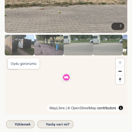
7
Uydu görünümü
MapLibre
| ©
OpenStreetMap
contributors
Yüklemek
Yanlış veri mi?