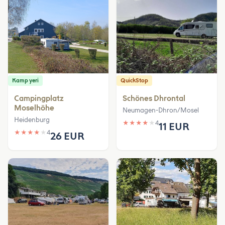
Kamp yeri
QuickStop
Campingplatz
Schönes Dhrontal
Moselhöhe
Neumagen-Dhron/Mosel
Heidenburg
★
★
★
★
★
4
11 EUR
★
★
★
★
★
4
26 EUR