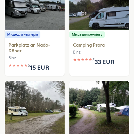
Місце для кемперів
Місце для кемпінгу
Parkplatz an Nado-
Camping Prora
Döner
Binz
Binz
★
★
★
★
★
5
33 EUR
★
★
★
★
★
5
15 EUR