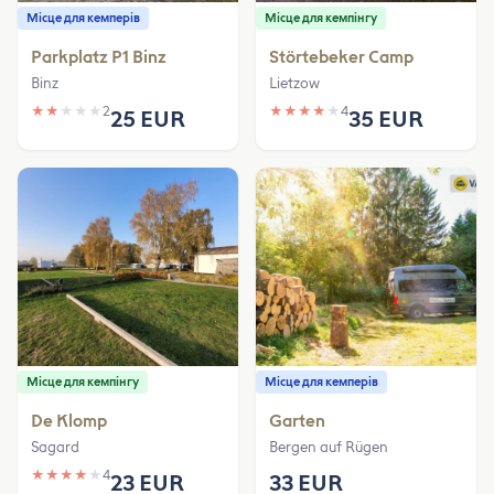
Місце для кемперів
Місце для кемпінгу
Parkplatz P1 Binz
Störtebeker Camp
Binz
Lietzow
★
★
★
★
★
2
★
★
★
★
★
4
25 EUR
35 EUR
Місце для кемпінгу
Місце для кемперів
De Klomp
Garten
Sagard
Bergen auf Rügen
★
★
★
★
★
4
23 EUR
33 EUR