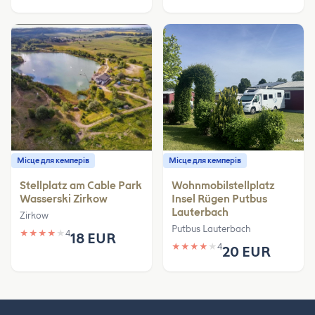
Місце для кемперів
Місце для кемперів
Stellplatz am Cable Park
Wohnmobilstellplatz
Wasserski Zirkow
Insel Rügen Putbus
Lauterbach
Zirkow
Putbus Lauterbach
★
★
★
★
★
4
18 EUR
★
★
★
★
★
4
20 EUR