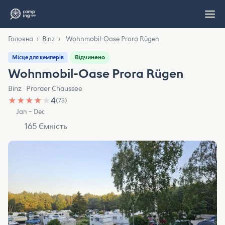
Головна
›
Binz
›
Wohnmobil-Oase Prora Rügen
Відчинено
Місце для кемперів
Wohnmobil-Oase Prora Rügen
Binz · Proraer Chaussee
★
★
★
★
★
4
(73)
Jan – Dec
165 Ємність