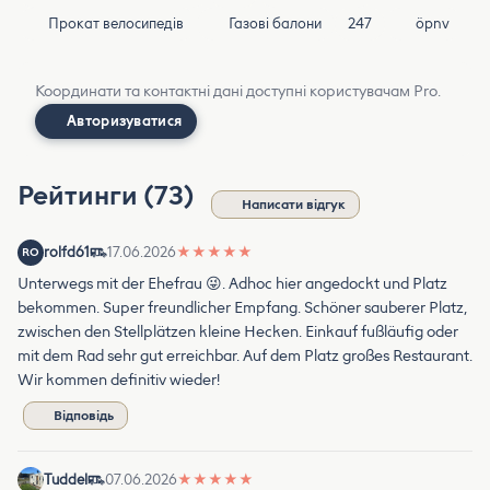
Прокат велосипедів
Газові балони
247
öpnv
Координати та контактні дані доступні користувачам Pro.
Авторизуватися
Рейтинги (73)
Написати відгук
rolfd61
17.06.2026
★
★
★
★
★
RO
Unterwegs mit der Ehefrau 😜. Adhoc hier angedockt und Platz
bekommen. Super freundlicher Empfang. Schöner sauberer Platz,
zwischen den Stellplätzen kleine Hecken. Einkauf fußläufig oder
mit dem Rad sehr gut erreichbar. Auf dem Platz großes Restaurant.
Wir kommen definitiv wieder!
Відповідь
Tuddel
07.06.2026
★
★
★
★
★