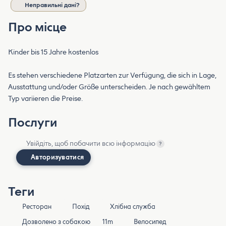
Неправильні дані?
Про місце
Kinder bis 15 Jahre kostenlos
Es stehen verschiedene Platzarten zur Verfügung, die sich in Lage,
Ausstattung und/oder Größe unterscheiden. Je nach gewähltem
Typ variieren die Preise.
Послуги
Увійдіть, щоб побачити всю інформацію
?
Авторизуватися
Теги
Ресторан
Похід
Хлібна служба
Дозволено з собакою
11m
Велосипед