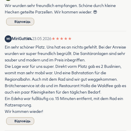
Wir wurden sehr freundlich empfangen. Schöne durch kleine
Hecken geteilte Parzellen. Wir kommen wieder. 😎
Відповідь
MiriGutti
23.05.2026
★
★
★
★
★
MI
Ein sehr schöner Platz. Uns hat es an nichts gefehlt. Bei der Anreise
wurden wir super freundlich begrüßt. Die Sanitäranlagen sind sehr
sauber und modern und im Preis inbegriffen.
Die Lage war für uns super. Direkt vorm Platz gab es 2 Buslinien,
womit man sehr mobil war. Und eine Bahnstation für die
Regionalbahn. Auch mit dem Rad sind wir gut weggekommen.
Brötchenservice ist da und im Restaurant Holla die Waldfee gab es
auch ein paar Kleinigkeiten für den täglichen Bedarf.
Ein Edeka war fußläufig ca. 15 Minuten entfernt, mit dem Rad ein
Katzensprung.
Wir kommen wieder!
Відповідь