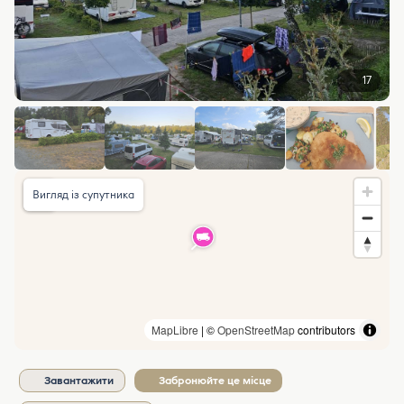
17
Вигляд із супутника
MapLibre
| ©
OpenStreetMap
contributors
Завантажити
Забронюйте це місце