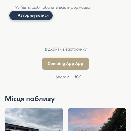
Увійдіть, щоб побачити всю інформацію
Авторизуватися
Відкрити в застосунку
Camping App App
Android
iOS
Місця поблизу