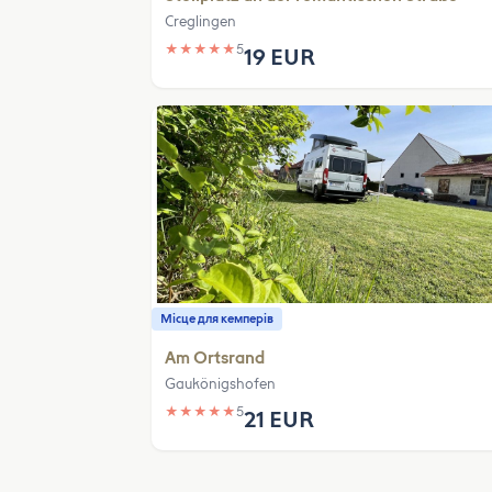
Creglingen
★
★
★
★
★
5
19 EUR
Місце для кемперів
Am Ortsrand
Gaukönigshofen
★
★
★
★
★
5
21 EUR