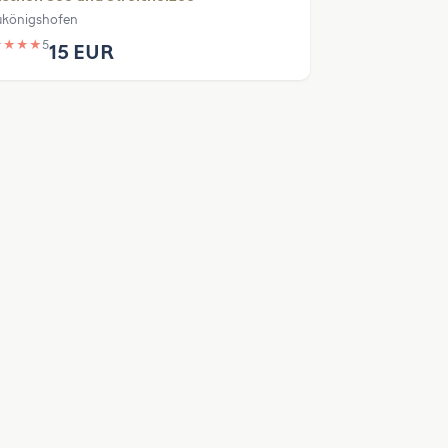
königshofen
★
★
★
★
5
15 EUR