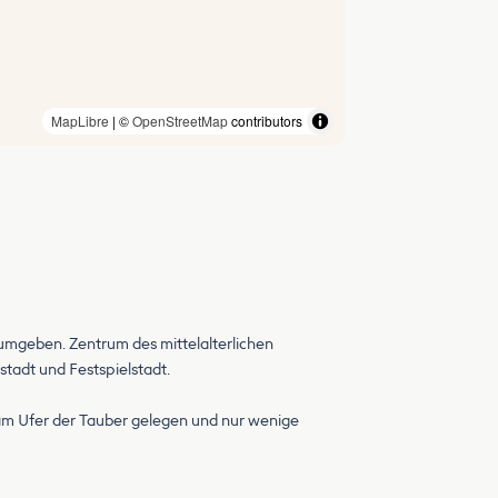
MapLibre
| ©
OpenStreetMap
contributors
 umgeben. Zentrum des mittelalterlichen
tadt und Festspielstadt.
h am Ufer der Tauber gelegen und nur wenige