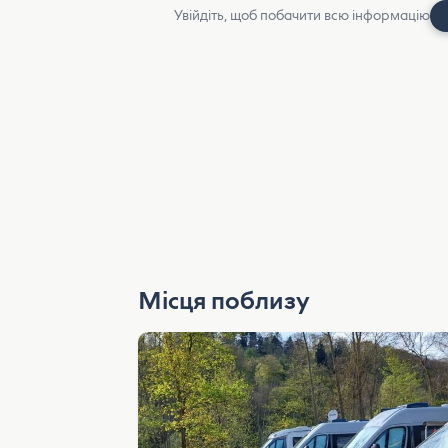
Увійдіть, щоб побачити всю інформацію
Місця поблизу