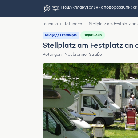
Пошук
планувальник подорожі
Списки
Головна
›
Röttingen
›
Stellplatz am Festplatz an
Відчинено
Місце для кемперів
Stellplatz am Festplatz an
Röttingen · Neubronner Straße