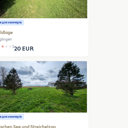
е для кемперів
ldlage
glingen
★
★
★
★
3
20 EUR
е для кемперів
schen See und Streichelzoo