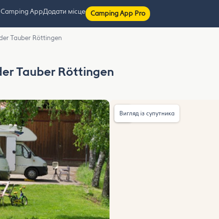
 Camping App
Додати місце
Camping App Pro
 der Tauber Röttingen
 der Tauber Röttingen
Вигляд із супутника