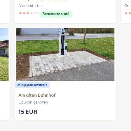
Niederstetten
Gau
★
★
★
★
★
3
★
Безкоштовний
Місце для кемперів
Am alten Bahnhof
Gaukönigshofen
15 EUR