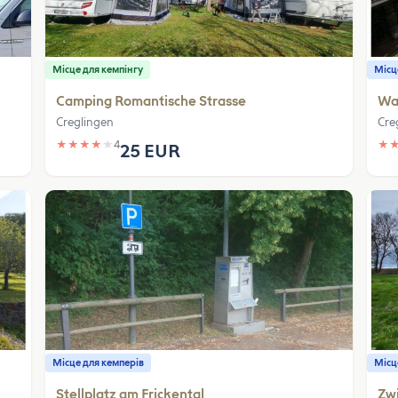
Місце для кемпінгу
Місц
Camping Romantische Strasse
Wa
Creglingen
Cre
★
★
★
★
★
4
★
25 EUR
Місце для кемперів
Місц
Stellplatz am Frickental
Zwi