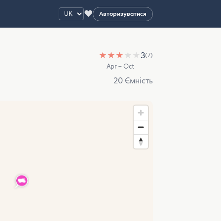
♥
Авторизуватися
★
★
★
★
★
3
(7)
Apr – Oct
20 Ємність