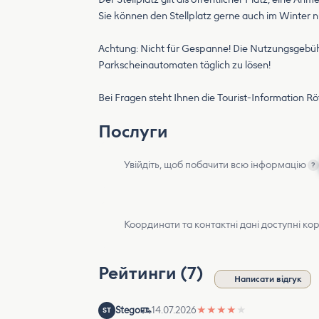
Sie können den Stellplatz gerne auch im Winter 
Achtung: Nicht für Gespanne! Die Nutzungsgebühr
Parkscheinautomaten täglich zu lösen!
Bei Fragen steht Ihnen die Tourist-Information R
Послуги
Увійдіть, щоб побачити всю інформацію
?
Координати та контактні дані доступні ко
Рейтинги (7)
Написати відгук
Stego
14.07.2026
★
★
★
★
★
ST