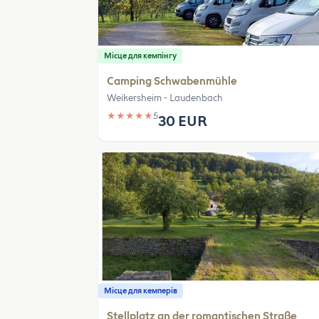
Місце для кемпінгу
Camping Schwabenmühle
Weikersheim - Laudenbach
★
★
★
★
★
5
30 EUR
Місце для кемперів
Stellplatz an der romantischen Straße