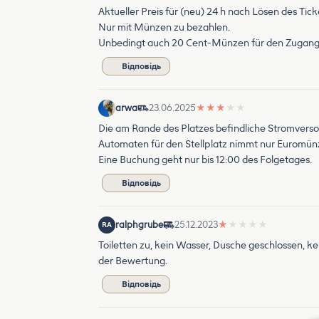
Aktueller Preis für (neu) 24 h nach Lösen des Ticke
Nur mit Münzen zu bezahlen.
Unbedingt auch 20 Cent-Münzen für den Zugang z
Відповідь
arwa
23.06.2025
★
★
★
★
★
Die am Rande des Platzes befindliche Stromversor
Automaten für den Stellplatz nimmt nur Euromün
Eine Buchung geht nur bis 12:00 des Folgetages.
Відповідь
ralphgrube
25.12.2023
★
★
★
★
★
RA
Toiletten zu, kein Wasser, Dusche geschlossen, ke
der Bewertung.
Відповідь