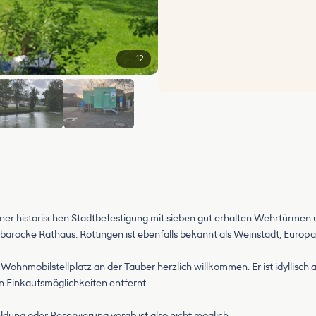
12
+6
iner historischen Stadtbefestigung mit sieben gut erhalten Wehrtürmen
arocke Rathaus. Röttingen ist ebenfalls bekannt als Weinstadt, Europas
 Wohnmobilstellplatz an der Tauber herzlich willkommen. Er ist idyllisc
 Einkaufsmöglichkeiten entfernt.
meldung oder Reservierung vorab ist also nicht möglich.