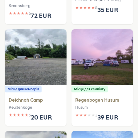
Simonsberg
★
★
★
★
★
5
35 EUR
★
★
★
★
★
5
72 EUR
Місце для кемперів
Місце для кемпінгу
Deichnah Camp
Regenbogen Husum
Reußenköge
Husum
★
★
★
★
★
5
★
★
★
★
★
3
20 EUR
39 EUR