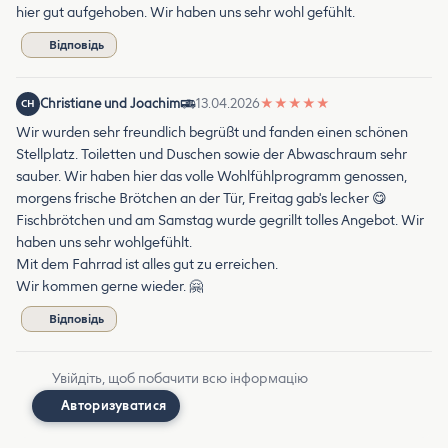
hier gut aufgehoben. Wir haben uns sehr wohl gefühlt.
Відповідь
Christiane und Joachim
13.04.2026
★
★
★
★
★
CH
Wir wurden sehr freundlich begrüßt und fanden einen schönen
Stellplatz. Toiletten und Duschen sowie der Abwaschraum sehr
sauber. Wir haben hier das volle Wohlfühlprogramm genossen,
morgens frische Brötchen an der Tür, Freitag gab's lecker 😋
Fischbrötchen und am Samstag wurde gegrillt tolles Angebot. Wir
haben uns sehr wohlgefühlt.
Mit dem Fahrrad ist alles gut zu erreichen.
Wir kommen gerne wieder. 🤗
Відповідь
Увійдіть, щоб побачити всю інформацію
Авторизуватися