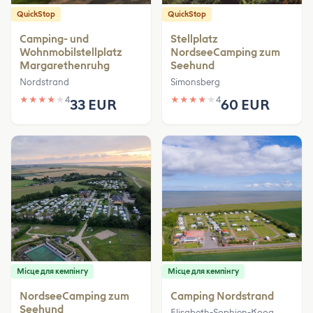
QuickStop
QuickStop
Camping- und
Stellplatz
Wohnmobilstellplatz
NordseeCamping zum
Margarethenruhg
Seehund
Nordstrand
Simonsberg
★
★
★
★
★
4
★
★
★
★
★
4
33 EUR
60 EUR
Місце для кемпінгу
Місце для кемпінгу
NordseeCamping zum
Camping Nordstrand
Seehund
Elisabeth-Sophien-Koog