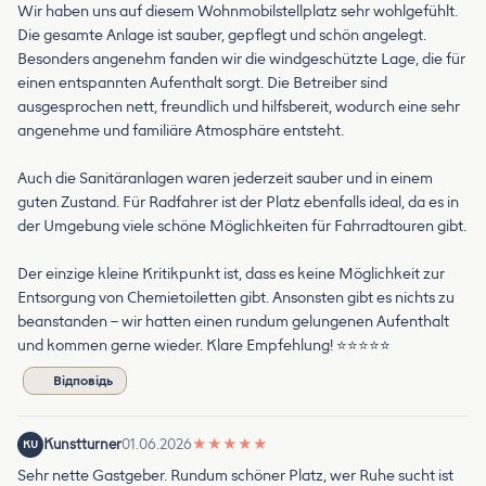
Wir haben uns auf diesem Wohnmobilstellplatz sehr wohlgefühlt.
Die gesamte Anlage ist sauber, gepflegt und schön angelegt.
Besonders angenehm fanden wir die windgeschützte Lage, die für
einen entspannten Aufenthalt sorgt. Die Betreiber sind
ausgesprochen nett, freundlich und hilfsbereit, wodurch eine sehr
angenehme und familiäre Atmosphäre entsteht.
Auch die Sanitäranlagen waren jederzeit sauber und in einem
guten Zustand. Für Radfahrer ist der Platz ebenfalls ideal, da es in
der Umgebung viele schöne Möglichkeiten für Fahrradtouren gibt.
Der einzige kleine Kritikpunkt ist, dass es keine Möglichkeit zur
Entsorgung von Chemietoiletten gibt. Ansonsten gibt es nichts zu
beanstanden – wir hatten einen rundum gelungenen Aufenthalt
und kommen gerne wieder. Klare Empfehlung! ⭐⭐⭐⭐⭐
Відповідь
Kunstturner
01.06.2026
★
★
★
★
★
KU
Sehr nette Gastgeber. Rundum schöner Platz, wer Ruhe sucht ist