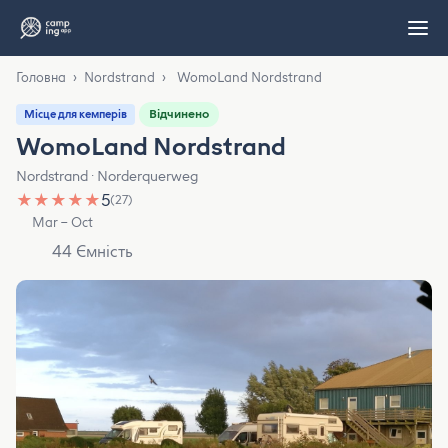
Головна
›
Nordstrand
›
WomoLand Nordstrand
Відчинено
Місце для кемперів
WomoLand Nordstrand
Nordstrand · Norderquerweg
★
★
★
★
★
5
(27)
Mar – Oct
44 Ємність