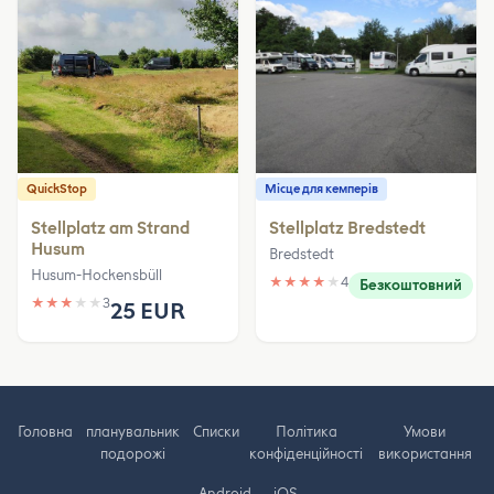
QuickStop
Місце для кемперів
Stellplatz am Strand
Stellplatz Bredstedt
Husum
Bredstedt
Husum-Hockensbüll
★
★
★
★
★
4
Безкоштовний
★
★
★
★
★
3
25 EUR
Головна
планувальник
Cписки
Політика
Умови
подорожі
конфіденційності
використання
Android
iOS