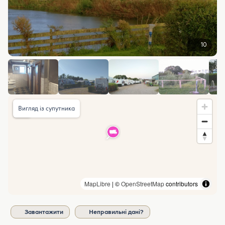
10
Вигляд із супутника
MapLibre
| ©
OpenStreetMap
contributors
Завантажити
Неправильні дані?