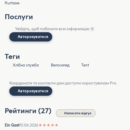
Kurtaxe
Послуги
Увійдіть, щоб побачити всю інформацію
?
Авторизуватися
Теги
Хлібна служба
Велосипед
Tent
Координати та контактні дані доступні користувачам Pro.
Авторизуватися
Рейтинги (27)
Написати відгук
Ein Gast
10.06.2026
★
★
★
★
★