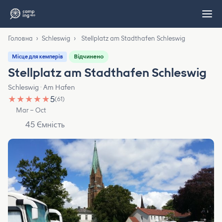
Головна
›
Schleswig
›
Stellplatz am Stadthafen Schleswig
Відчинено
Місце для кемперів
Stellplatz am Stadthafen Schleswig
Schleswig · Am Hafen
★
★
★
★
★
5
(61)
Mar – Oct
45 Ємність