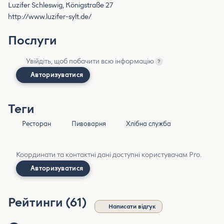
Luzifer Schleswig, Königstraße 27
http://www.luzifer-sylt.de/
Послуги
Увійдіть, щоб побачити всю інформацію
?
Авторизуватися
Теги
Ресторан
Пивоварня
Хлібна служба
Координати та контактні дані доступні користувачам Pro.
Авторизуватися
Рейтинги (61)
Написати відгук