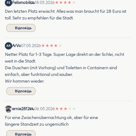
Felixmobil
18.05.2026
★
★
★
★
★
FE
Den letzten Platz erwischt. Alles was man braucht für 28 Euro ist
toll. Sehr zu empfehlen für die Stadt.
Відповідь
ArVo
07.05.2026
★
★
★
★
★
AR
Netter Platz für 1-3 Tage. Super Lage direkt an der Schlei, nicht
weit in die Stadt.
Die Duschen (mit Vorhang) und Toiletten in Containern sind
einfach, aber funktional und sauber.
Wir kommen wieder.
Відповідь
ernie2812
06.05.2026
★
★
★
★
★
Für eine Zwischenübernachtung ok, aber für eine
längere Standzeit zu ungemütlich
Відповідь