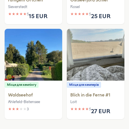
Sieverstedt
Kosel
★
★
★
★
★
5
★
★
★
★
★
5
15 EUR
25 EUR
Місце для кемпінгу
Місце для кемперів
Waldseehof
Blick in die Ferne #1
Ahlefeld-Bistensee
Loit
★
★
★
★
★
3
★
★
★
★
★
5
27 EUR