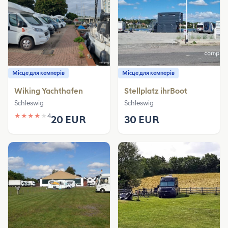
Місце для кемперів
Місце для кемперів
Wiking Yachthafen
Stellplatz ihrBoot
Schleswig
Schleswig
★
★
★
★
★
4
20 EUR
30 EUR