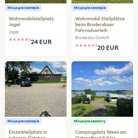
Місце для кемперів
Місце для кемперів
Wohnmobilstellplatz
Wohnmobil Stellplätze
Jagel
beim Brodersbyer
Fahrradverleih
Jagel
Brodersby-Goltoft
★
★
★
★
★
5
24 EUR
★
★
★
★
★
5
20 EUR
Місце для кемперів
Місце для кемпінгу
Einzelstellplatz in
Campingplatz Wees am
ruhigem Örtchen
Ostseefjord Schlei