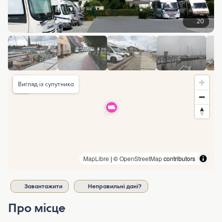
20
Вигляд із супутника
MapLibre
| ©
OpenStreetMap
contributors
Завантажити
Неправильні дані?
Про місце