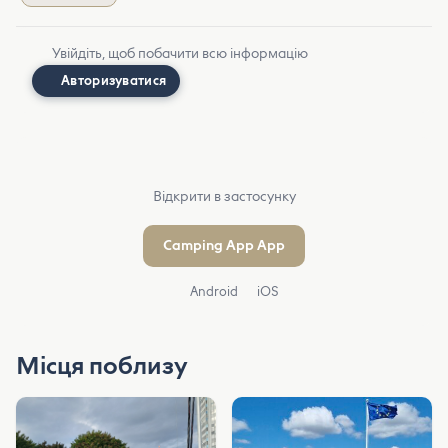
Увійдіть, щоб побачити всю інформацію
Авторизуватися
Відкрити в застосунку
Camping App App
Android
iOS
Місця поблизу