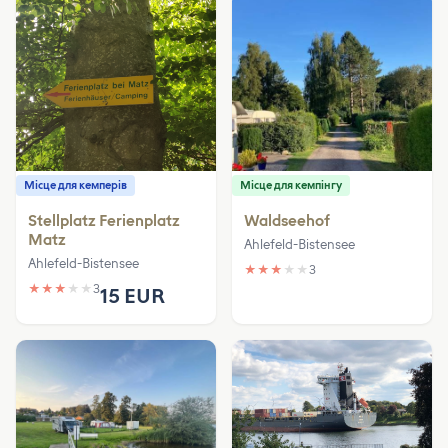
Місце для кемперів
Місце для кемпінгу
Stellplatz Ferienplatz
Waldseehof
Matz
Ahlefeld-Bistensee
Ahlefeld-Bistensee
★
★
★
★
★
3
★
★
★
★
★
3
15 EUR