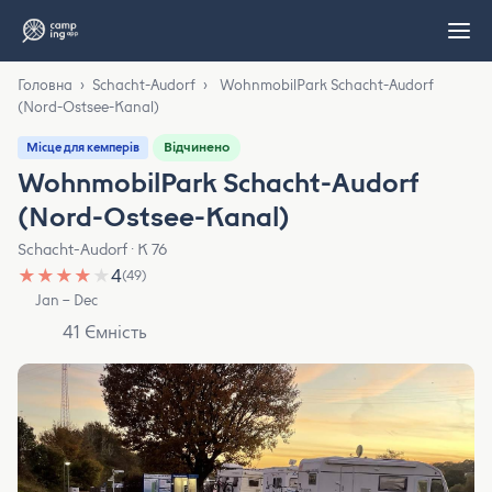
Головна
›
Schacht-Audorf
›
WohnmobilPark Schacht-Audorf
(Nord-Ostsee-Kanal)
Відчинено
Місце для кемперів
WohnmobilPark Schacht-Audorf
(Nord-Ostsee-Kanal)
Schacht-Audorf · K 76
★
★
★
★
★
4
(49)
Jan – Dec
41 Ємність