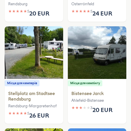
Rendsburg
Osterrönfeld
★
★
★
★
★
5
★
★
★
★
★
5
20 EUR
24 EUR
Місце для кемперів
Місце для кемпінгу
Stellplatz am Stadtsee
Bistensee Jarck
Rendsburg
Ahlefeld-Bistensee
Rendsburg-Margaretenhof
★
★
★
★
★
3
20 EUR
★
★
★
★
★
5
26 EUR