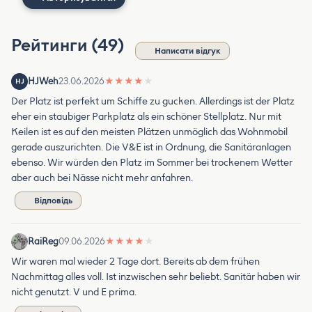
Рейтинги (49)
Написати відгук
HJWeh
23.06.2026
★
★
★
★
★
HJ
Der Platz ist perfekt um Schiffe zu gucken. Allerdings ist der Platz
eher ein staubiger Parkplatz als ein schöner Stellplatz. Nur mit
Keilen ist es auf den meisten Plätzen unmöglich das Wohnmobil
gerade auszurichten. Die V&E ist in Ordnung, die Sanitäranlagen
ebenso. Wir würden den Platz im Sommer bei trockenem Wetter
aber auch bei Nässe nicht mehr anfahren.
Відповідь
RaiReg
09.06.2026
★
★
★
★
★
Wir waren mal wieder 2 Tage dort. Bereits ab dem frühen
Nachmittag alles voll. Ist inzwischen sehr beliebt. Sanitär haben wir
nicht genutzt. V und E prima.