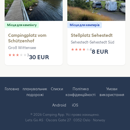
Місце для кемпінгу
Місце для кемперів
Campingplatz vom
Stellplatz Sehestedt
Schützenhof
Sehestedt-Sehestedt Süd
Groß Wittensee
★
★
★
★
★
4
8 EUR
★
★
★
★
★
3
30 EUR
Головна
планувальник
Cписки
Політика
Умови
подорожі
конфіденційності
використання
Android
iOS
© 2026 Camping App. Усі права захищено.
Lets Go AS · Oscars Gate 27 · 0352 Oslo · Norway