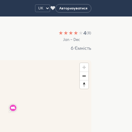
♥
Авторизуватися
★
★
★
★
★
4
(8)
Jan – Dec
6 Ємність