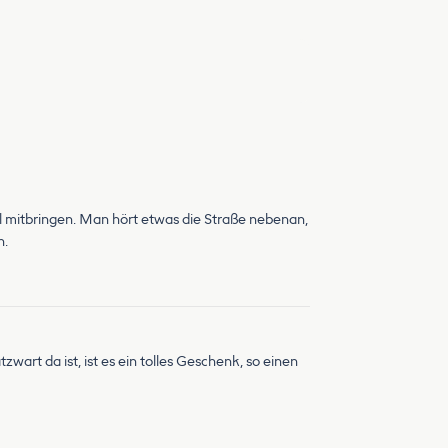
el mitbringen. Man hört etwas die Straße nebenan,
n.
wart da ist, ist es ein tolles Geschenk, so einen