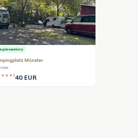
е для кемпінгу
mpingplatz Münster
ster
★
★
★
★
5
40 EUR