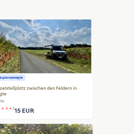
е для кемперів
zelstellplatz zwischen den Feldern in
gte
gte
★
★
★
★
5
15 EUR