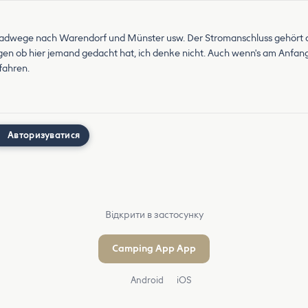
★
ne Radwege nach Warendorf und Münster usw. Der Stromanschluss gehört 
n ob hier jemand gedacht hat, ich denke nicht. Auch wenn's am Anfang n
fahren.
Авторизуватися
Відкрити в застосунку
Camping App App
Android
iOS