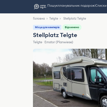
Пошук
планувальник подорожі
Списки
Головна
›
Telgte
›
Stellplatz Telgte
Відчинено
Місце для кемперів
Stellplatz Telgte
Telgte · Emstor (Planwiese)