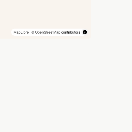
MapLibre
| ©
OpenStreetMap
contributors