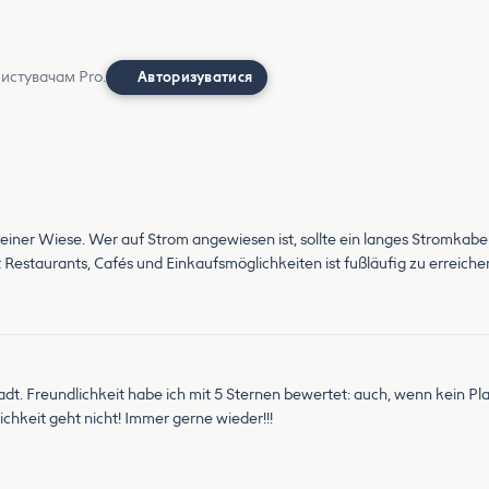
ристувачам Pro.
Авторизуватися
n einer Wiese. Wer auf Strom angewiesen ist, sollte ein langes Stromkab
t Restaurants, Cafés und Einkaufsmöglichkeiten ist fußläufig zu erreiche
adt. Freundlichkeit habe ich mit 5 Sternen bewertet: auch, wenn kein Platz
hkeit geht nicht! Immer gerne wieder!!!