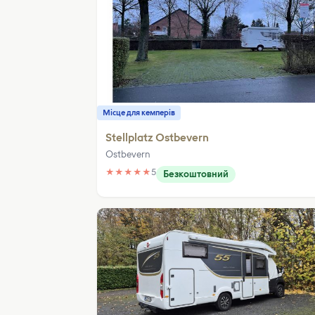
Місце для кемперів
Stellplatz Ostbevern
Ostbevern
★
★
★
★
★
5
Безкоштовний