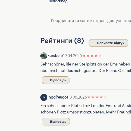
Велосипед
Координати та контактні дані доступні ко
Рейтинги (8)
Написати відгук
karsbehr
19.04.2026
★
★
★
★
★
Sehr schöner, kleiner Stellplatz an der Ems nebe
aber mich hat das nicht gestört. Der kleine Ort mi
Відповідь
IngaPeugot
13.06.2025
★
★
★
★
★
IN
Ein sehr schöner Platz direkt an der Ems und Altst
schönen Platz umsonst anzubieten. Mehr Freundlic
Відповідь