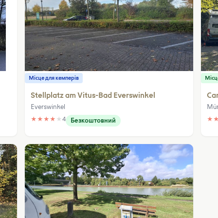
Місце для кемперів
Місц
Stellplatz am Vitus-Bad Everswinkel
Ca
Everswinkel
Mün
★
★
★
★
★
4
★
Безкоштовний