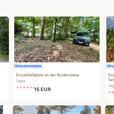
Місце для кемперів
Місц
Einzelstellplatz an der Rinderwiese
Ein
Tel
Telgte
Tel
★
★
★
★
★
5
15 EUR
★