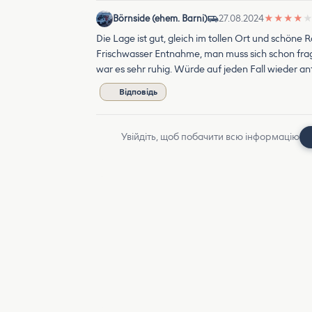
Börnside (ehem. Barni)
27.08.2024
★
★
★
★
Die Lage ist gut, gleich im tollen Ort und schö
Frischwasser Entnahme, man muss sich schon frage
war es sehr ruhig. Würde auf jeden Fall wieder an
Відповідь
Увійдіть, щоб побачити всю інформацію