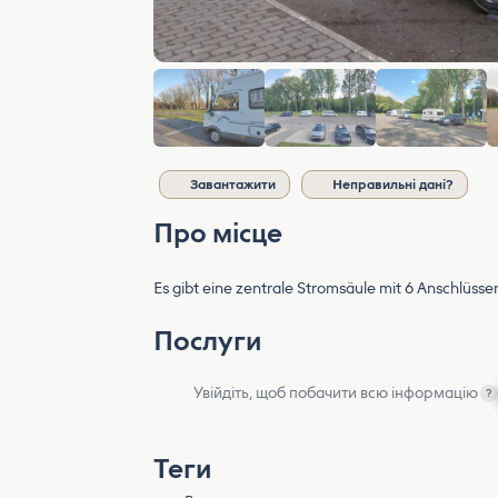
Завантажити
Неправильні дані?
Про місце
Es gibt eine zentrale Stromsäule mit 6 Anschlüsse
Послуги
Увійдіть, щоб побачити всю інформацію
?
Теги