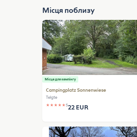
Місця поблизу
Місце для кемпінгу
Campingplatz Sonnenwiese
Telgte
★
★
★
★
★
5
22 EUR