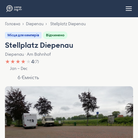
Головна
›
Diepenau
›
Stellplatz Diepenau
Відчинено
Місце для кемперів
Stellplatz Diepenau
Diepenau · Am Bahnhof
★
★
★
★
★
4
(7)
Jan – Dec
6 Ємність