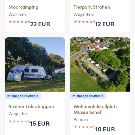
Moorcamping
Tierpark Ströhen
Warmsen
Wagenfeld
★
★
★
★
★
5
★
★
★
★
★
5
22 EUR
12 EUR
Місце для кемперів
Місце для кемперів
Ströher Lokschuppen
Wohnmobilstellplatz
Museumshof
Wagenfeld
Rahden
★
★
★
★
★
5
15 EUR
★
★
★
★
★
5
10 EUR