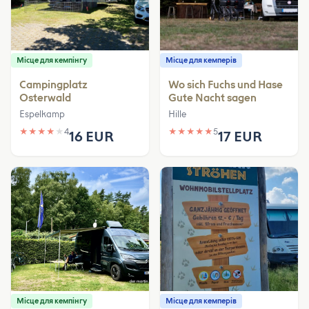
Місце для кемпінгу
Місце для кемперів
Campingplatz
Wo sich Fuchs und Hase
Osterwald
Gute Nacht sagen
Espelkamp
Hille
★
★
★
★
★
4
★
★
★
★
★
5
16 EUR
17 EUR
Місце для кемпінгу
Місце для кемперів