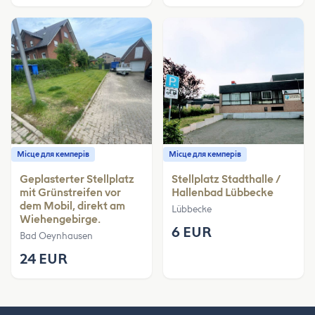
Місце для кемперів
Місце для кемперів
Geplasterter Stellplatz
Stellplatz Stadthalle /
mit Grünstreifen vor
Hallenbad Lübbecke
dem Mobil, direkt am
Lübbecke
Wiehengebirge.
6 EUR
Bad Oeynhausen
24 EUR