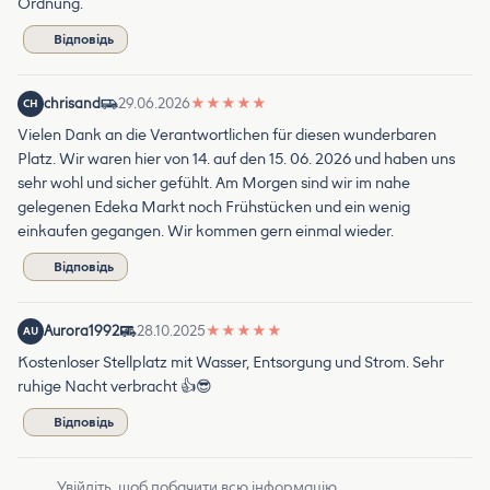
Ordnung.
Відповідь
chrisand
29.06.2026
★
★
★
★
★
CH
Vielen Dank an die Verantwortlichen für diesen wunderbaren
Platz. Wir waren hier von 14. auf den 15. 06. 2026 und haben uns
sehr wohl und sicher gefühlt. Am Morgen sind wir im nahe
gelegenen Edeka Markt noch Frühstücken und ein wenig
einkaufen gegangen. Wir kommen gern einmal wieder.
Відповідь
Aurora1992
28.10.2025
★
★
★
★
★
AU
Kostenloser Stellplatz mit Wasser, Entsorgung und Strom. Sehr
ruhige Nacht verbracht 👍😎
Відповідь
Увійдіть, щоб побачити всю інформацію