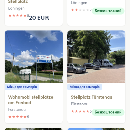
Stellplatz
Löningen
Löningen
★
★
★
★
★
2
Безкоштовний
★
★
★
★
★
5
20 EUR
Місце для кемперів
Місце для кемперів
Wohnmobilstellplätze
Stellplatz Fürstenau
am Freibad
Fürstenau
Fürstenau
★
★
★
★
★
5
Безкоштовний
★
★
★
★
★
5