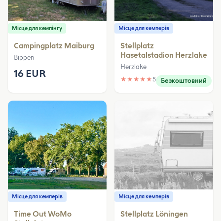
Місце для кемпінгу
Місце для кемперів
Campingplatz Maiburg
Stellplatz
Hasetalstadion Herzlake
Bippen
Herzlake
16 EUR
★
★
★
★
★
5
Безкоштовний
Місце для кемперів
Місце для кемперів
Time Out WoMo
Stellplatz Löningen