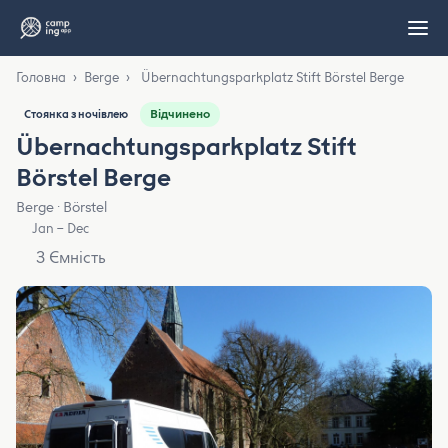
Головна
›
Berge
›
Übernachtungsparkplatz Stift Börstel Berge
Відчинено
Стоянка з ночівлею
Übernachtungsparkplatz Stift
Börstel Berge
Berge · Börstel
Jan – Dec
3 Ємність