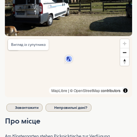
Вигляд із супутника
MapLibre
| ©
OpenStreetMap
contributors
Завантажити
Неправильні дані?
Про місце
Am Klostergarten stehen Picknicktische zur Verfügung.