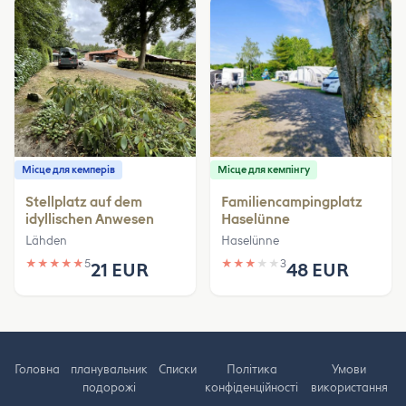
Місце для кемперів
Місце для кемпінгу
Stellplatz auf dem
Familiencampingplatz
idyllischen Anwesen
Haselünne
Lähden
Haselünne
★
★
★
★
★
5
★
★
★
★
★
3
21 EUR
48 EUR
Головна
планувальник
Cписки
Політика
Умови
подорожі
конфіденційності
використання