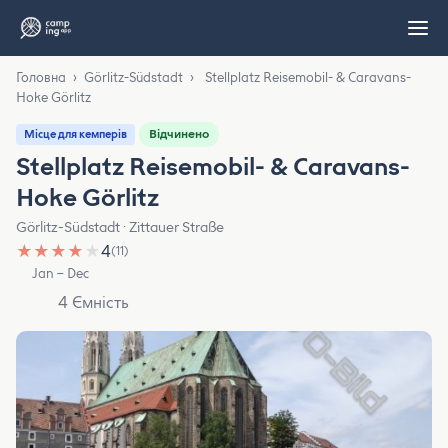
Головна
›
Görlitz-Südstadt
›
Stellplatz Reisemobil- & Caravans-
Hoke Görlitz
Відчинено
Місце для кемперів
Stellplatz Reisemobil- & Caravans-
Hoke Görlitz
Görlitz-Südstadt · Zittauer Straße
★
★
★
★
★
4
(11)
Jan – Dec
4 Ємність