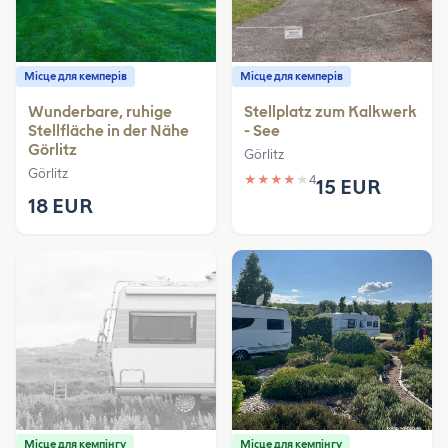
Місце для кемперів
Місце для кемперів
Wunderbare, ruhige
Stellplatz zum Kalkwerk
Stellfläche in der Nähe
- See
Görlitz
Görlitz
Görlitz
★
★
★
★
★
4
15 EUR
18 EUR
Місце для кемпінгу
Місце для кемпінгу