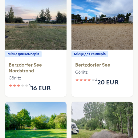
Місце для кемперів
Місце для кемперів
Berzdorfer See
Bertzdorfer See
Nordstrand
Görlitz
Görlitz
★
★
★
★
★
4
20 EUR
★
★
★
★
★
3
16 EUR