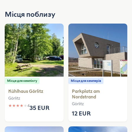
Місця поблизу
Місце для кемпінгу
Місце для кемперів
Kühlhaus Görlitz
Parkplatz am
Nordstrand
Görlitz
Görlitz
★
★
★
★
★
4
35 EUR
12 EUR