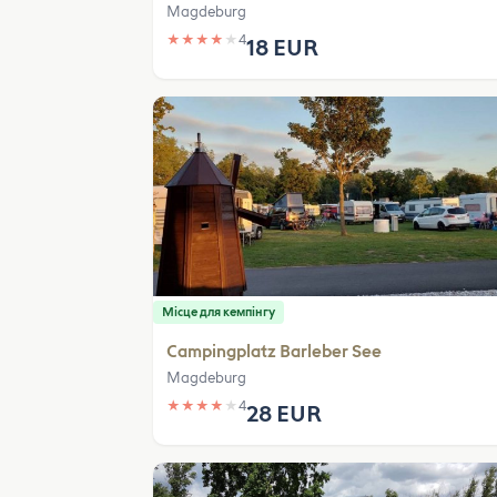
Magdeburg
★
★
★
★
★
4
18 EUR
Місце для кемпінгу
Campingplatz Barleber See
Magdeburg
★
★
★
★
★
4
28 EUR