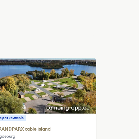
е для кемперів
RANDPARX cable island
gdeburg