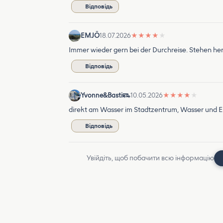
Відповідь
EMJÖ
18.07.2026
★
★
★
★
★
Immer wieder gern bei der Durchreise. Stehen her
Відповідь
Yvonne&Basti
10.05.2026
★
★
★
★
★
direkt am Wasser im Stadtzentrum, Wasser und E
Відповідь
Увійдіть, щоб побачити всю інформацію