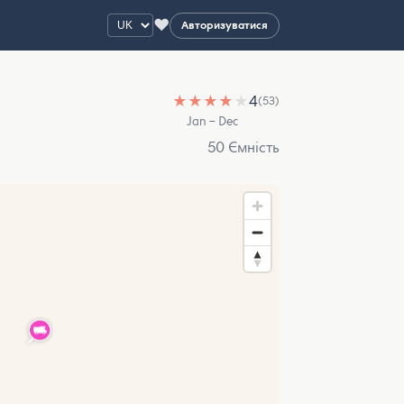
♥
Авторизуватися
★
★
★
★
★
4
(53)
Jan – Dec
50 Ємність