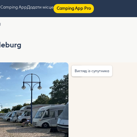
 Camping App
Додати місце
Camping App Pro
g
deburg
Вигляд із супутника