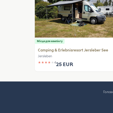
Місце для кемпінгу
Camping & Erlebnisresort Jersleber See
Jersleben
★
★
★
★
★
4
25 EUR
Голов