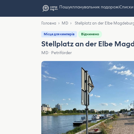
Пошук
планувальник подорожі
Списки
Головна
›
MD
›
Stellplatz an der Elbe Magdebur
Відчинено
Місце для кемперів
Stellplatz an der Elbe Mag
MD · Petriförder