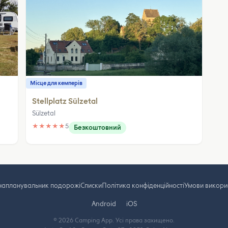
Місце для кемперів
Stellplatz Sülzetal
Sülzetal
★
★
★
★
★
5
Безкоштовний
на
планувальник подорожі
Cписки
Політика конфіденційності
Умови викори
Android
iOS
© 2026 Camping App. Усі права захищено.