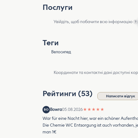
Послуги
Увійдіть, щоб побачити всю інформацію
?
Теги
Велосипед
Координати та контактні дані доступні ко
Рейтинги (53)
Написати відгук
Bowra
05.08.2026
★
★
★
★
★
BO
War für eine Nacht hier, war ein schöner Aufenth
Die Chemie WC Entsorgung ist auch vorhanden, je
man 1€