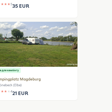
★
★
★
★
5
35 EUR
е для кемпінгу
mpingplatz Magdeburg
önebeck (Elbe)
★
★
★
★
4
21 EUR