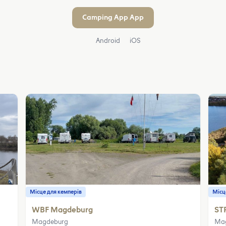
Camping App App
Android
iOS
Місце для кемперів
Місц
WBF Magdeburg
ST
Magdeburg
Ma