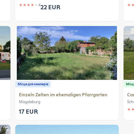
★
★
★
★
★
4
★
22 EUR
Місце для кемперів
Місц
Einzeln Zelten im ehemaligen Pfarrgarten
Ca
Magdeburg
Sch
★
17 EUR