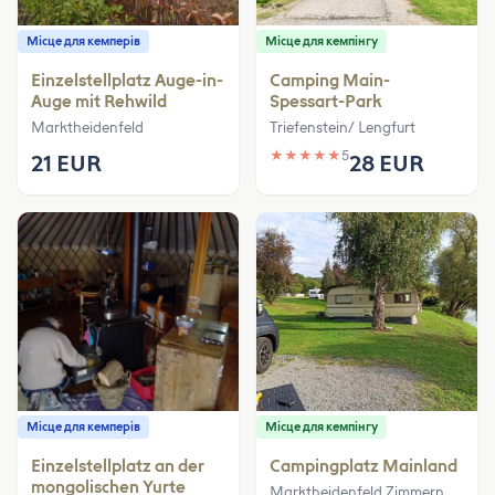
Місце для кемперів
Місце для кемпінгу
Einzelstellplatz Auge-in-
Camping Main-
Auge mit Rehwild
Spessart-Park
Marktheidenfeld
Triefenstein/ Lengfurt
★
★
★
★
★
5
21 EUR
28 EUR
Місце для кемперів
Місце для кемпінгу
Einzelstellplatz an der
Campingplatz Mainland
mongolischen Yurte
Marktheidenfeld Zimmern