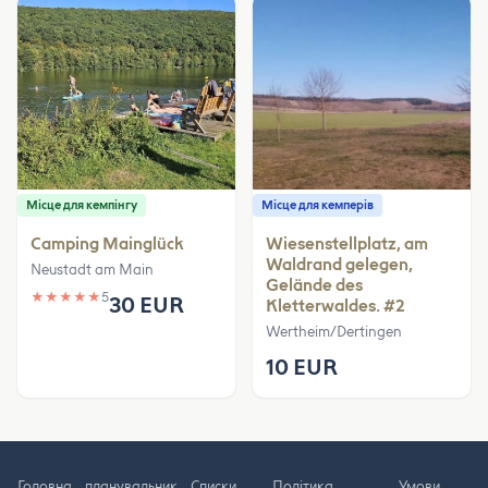
Місце для кемпінгу
Місце для кемперів
Camping Mainglück
Wiesenstellplatz, am
Waldrand gelegen,
Neustadt am Main
Gelände des
★
★
★
★
★
5
30 EUR
Kletterwaldes. #2
Wertheim/Dertingen
10 EUR
Головна
планувальник
Cписки
Політика
Умови