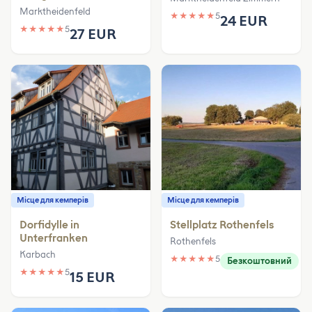
Marktheidenfeld
★
★
★
★
★
5
24 EUR
★
★
★
★
★
5
27 EUR
Місце для кемперів
Місце для кемперів
Dorfidylle in
Stellplatz Rothenfels
Unterfranken
Rothenfels
Karbach
★
★
★
★
★
5
Безкоштовний
★
★
★
★
★
5
15 EUR