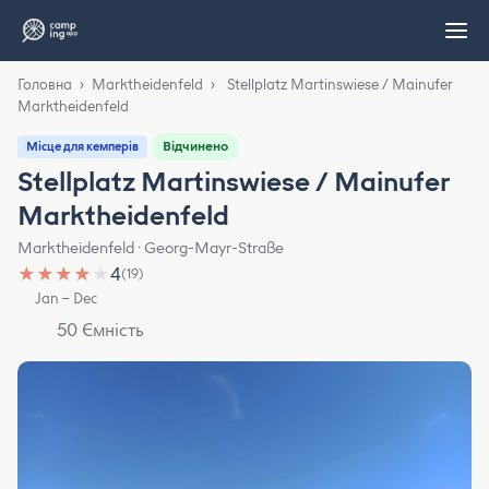
Головна
›
Marktheidenfeld
›
Stellplatz Martinswiese / Mainufer
Marktheidenfeld
Відчинено
Місце для кемперів
Stellplatz Martinswiese / Mainufer
Marktheidenfeld
Marktheidenfeld · Georg-Mayr-Straße
★
★
★
★
★
4
(19)
Jan – Dec
50 Ємність