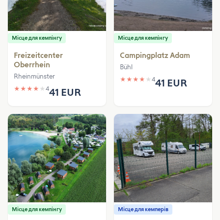
Місце для кемпінгу
Місце для кемпінгу
Freizeitcenter
Campingplatz Adam
Oberrhein
Bühl
Rheinmünster
★
★
★
★
★
4
41 EUR
★
★
★
★
★
4
41 EUR
Місце для кемпінгу
Місце для кемперів