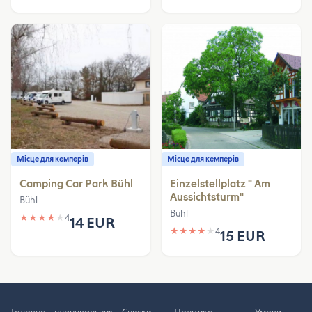
Місце для кемперів
Місце для кемперів
Camping Car Park Bühl
Einzelstellplatz " Am
Aussichtsturm"
Bühl
Bühl
★
★
★
★
★
4
14 EUR
★
★
★
★
★
4
15 EUR