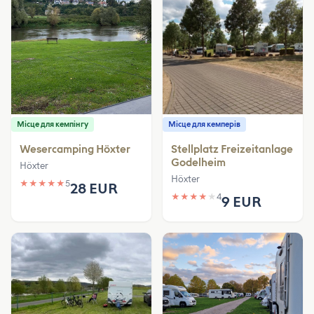
Місце для кемпінгу
Місце для кемперів
Wesercamping Höxter
Stellplatz Freizeitanlage
Godelheim
Höxter
Höxter
★
★
★
★
★
5
28 EUR
★
★
★
★
★
4
9 EUR