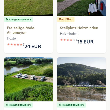
Місце для кемпінгу
QuickStop
Freizeitgelände
Stellplatz Holzminden
Ahlemeyer
Holzminden
Höxter
★
★
★
★
★
4
15 EUR
★
★
★
★
★
5
24 EUR
Місце для кемпінгу
Місце для кемпінгу