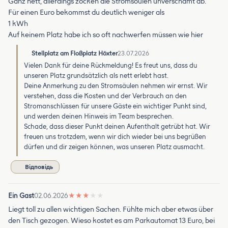
Ganz nett, allerdings zocken die Stromsöulen unverschämt ab.
Für einen Euro bekommst du deutlich weniger als
1 kWh
Auf keinem Platz habe ich so oft nachwerfen müssen wie hier
Stellplatz am Floßplatz Höxter
23.07.2026
Vielen Dank für deine Rückmeldung! Es freut uns, dass du
unseren Platz grundsätzlich als nett erlebt hast.
Deine Anmerkung zu den Stromsäulen nehmen wir ernst. Wir
verstehen, dass die Kosten und der Verbrauch an den
Stromanschlüssen für unsere Gäste ein wichtiger Punkt sind,
und werden deinen Hinweis im Team besprechen.
Schade, dass dieser Punkt deinen Aufenthalt getrübt hat. Wir
freuen uns trotzdem, wenn wir dich wieder bei uns begrüßen
dürfen und dir zeigen können, was unseren Platz ausmacht.
Відповідь
Ein Gast
02.06.2026
★
★
★
★
★
Liegt toll zu allen wichtigen Sachen. Fühlte mich aber etwas über
den Tisch gezogen. Wieso kostet es am Parkautomat 13 Euro, bei