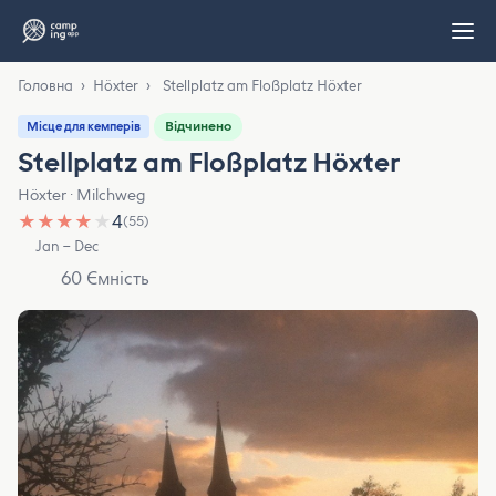
Головна
›
Höxter
›
Stellplatz am Floßplatz Höxter
Відчинено
Місце для кемперів
Stellplatz am Floßplatz Höxter
Höxter · Milchweg
★
★
★
★
★
4
(55)
Jan – Dec
60 Ємність