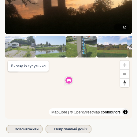
12
Вигляд із супутника
MapLibre
| ©
OpenStreetMap
contributors
Завантажити
Неправильні дані?