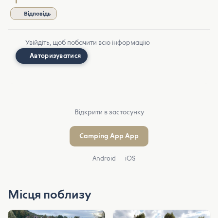
Відповідь
Увійдіть, щоб побачити всю інформацію
Авторизуватися
Відкрити в застосунку
Camping App App
Android
iOS
Місця поблизу