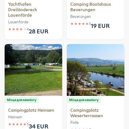
Yachthafen
Camping Bootshaus
Dreiländereck
Beverungen
Lauenförde
Beverungen
Lauenförde
★
★
★
★
★
5
19 EUR
★
★
★
★
★
4
28 EUR
Місце для кемпінгу
Місце для кемпінгу
Campingplatz Heinsen
Campingplatz
Weserterrassen
Heinsen
Polle
★
★
★
★
★
5
34 EUR