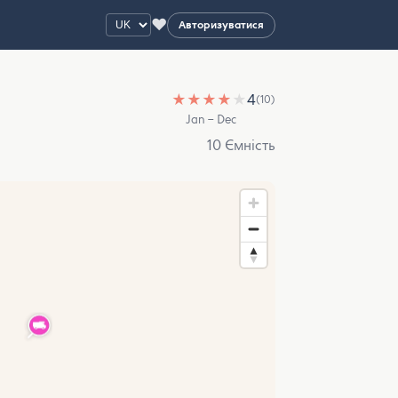
♥
Авторизуватися
★
★
★
★
★
4
(10)
Jan – Dec
10 Ємність