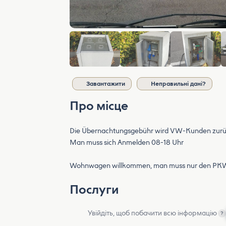
Завантажити
Неправильні дані?
Про місце
Die Übernachtungsgebühr wird VW-Kunden zurüc
Man muss sich Anmelden 08-18 Uhr
Wohnwagen willkommen, man muss nur den PKW ext
Послуги
Увійдіть, щоб побачити всю інформацію
?