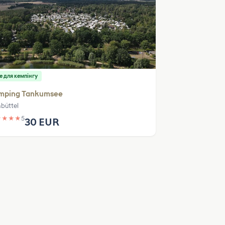
е для кемпінгу
mping Tankumsee
nbüttel
★
★
★
★
5
30 EUR