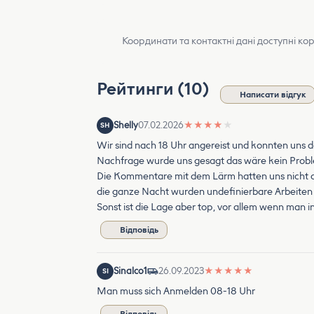
Координати та контактні дані доступні ко
Рейтинги (10)
Написати відгук
Shelly
07.02.2026
★
★
★
★
★
SH
Wir sind nach 18 Uhr angereist und konnten uns
Nachfrage wurde uns gesagt das wäre kein Probl
Die Kommentare mit dem Lärm hatten uns nicht abg
die ganze Nacht wurden undefinierbare Arbeiten
Sonst ist die Lage aber top, vor allem wenn man 
Відповідь
Sinalco1
26.09.2023
★
★
★
★
★
SI
Man muss sich Anmelden 08-18 Uhr