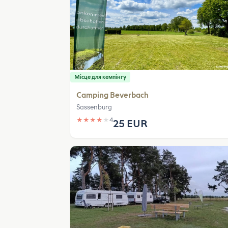
Місце для кемпінгу
Camping Beverbach
Sassenburg
★
★
★
★
★
4
25 EUR