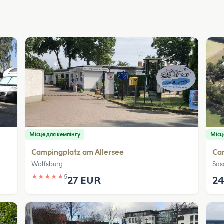
Місце для кемпінгу
Місц
Campingplatz am Allersee
Ca
Wolfsburg
Sas
★
★
★
★
★
5
27 EUR
24