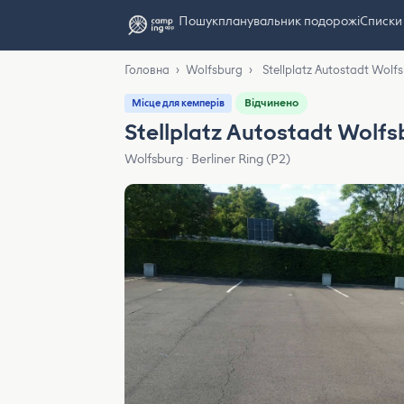
Пошук
планувальник подорожі
Списки
Головна
›
Wolfsburg
›
Stellplatz Autostadt Wolf
Відчинено
Місце для кемперів
Stellplatz Autostadt Wolfs
Wolfsburg · Berliner Ring (P2)