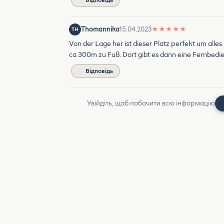
Відповідь
Thomannika
15.04.2023
★
★
★
★
★
TH
Von der Lage her ist dieser Platz perfekt um alle
ca 300m zu Fuß. Dort gibt es dann eine Fernbedie
Відповідь
Увійдіть, щоб побачити всю інформацію