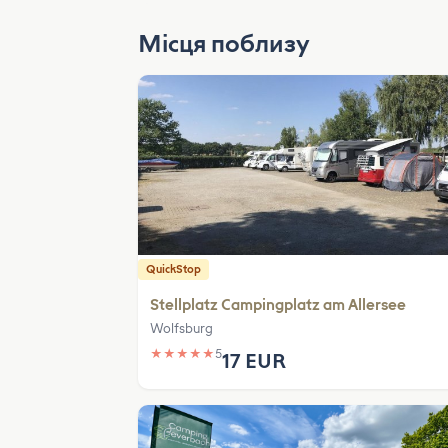
Місця поблизу
QuickStop
Stellplatz Campingplatz am Allersee
Wolfsburg
★
★
★
★
★
5
17 EUR