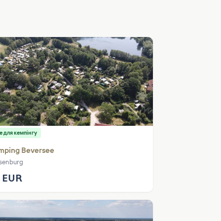
е для кемпінгу
mping Beversee
senburg
 EUR