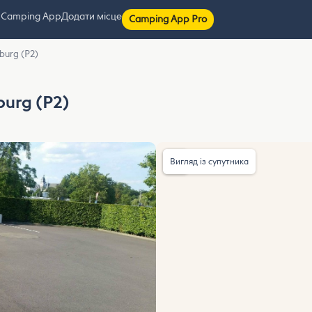
 Camping App
Додати місце
Camping App Pro
sburg (P2)
burg (P2)
Вигляд із супутника