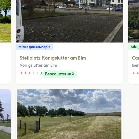
Місце для кемперів
Місц
Stellplatz Königslutter am Elm
Ca
Königslutter am Elm
Ise
★
★
★
★
★
3
★
Безкоштовний