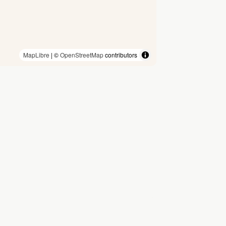
MapLibre
| ©
OpenStreetMap
contributors