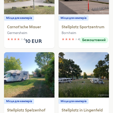
Місце для кемперів
Місце для кемперів
Carnot'sche Mauer
Stellplatz Sportzentrum
Germersheim
Bornheim
★
★
★
★
★
4
★
★
★
★
★
4
10 EUR
Безкоштовний
Місце для кемперів
Місце для кемперів
Stellplatz Spelzenhof
Stellplatz in Lingenfeld