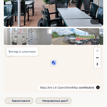
7
Вигляд із супутника
MapLibre
| ©
OpenStreetMap
contributors
Завантажити
Неправильні дані?