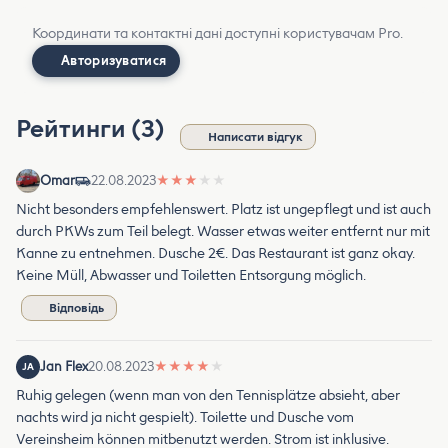
Координати та контактні дані доступні користувачам Pro.
Авторизуватися
Рейтинги (3)
Написати відгук
Omar
22.08.2023
★
★
★
★
★
Nicht besonders empfehlenswert. Platz ist ungepflegt und ist auch
durch PKWs zum Teil belegt. Wasser etwas weiter entfernt nur mit
Kanne zu entnehmen. Dusche 2€. Das Restaurant ist ganz okay.
Keine Müll, Abwasser und Toiletten Entsorgung möglich.
Відповідь
Jan Flex
20.08.2023
★
★
★
★
★
JA
Ruhig gelegen (wenn man von den Tennisplätze absieht, aber
nachts wird ja nicht gespielt). Toilette und Dusche vom
Vereinsheim können mitbenutzt werden. Strom ist inklusive.