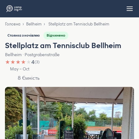
Головна
›
Bellheim
›
Stellplatz am Tennisclub Bellheim
Відчинено
Стоянка з ночівлею
Stellplatz am Tennisclub Bellheim
Bellheim · Postgrabenstraße
★
★
★
★
★
4
(3)
May – Oct
8 Ємність