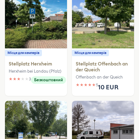
Місце для кемперів
Місце для кемперів
Stellplatz Herxheim
Stellplatz Offenbach an
der Queich
Herxheim bei Landau (Pfalz)
Offenbach an der Queich
★
★
★
★
★
3
Безкоштовний
★
★
★
★
★
5
10 EUR