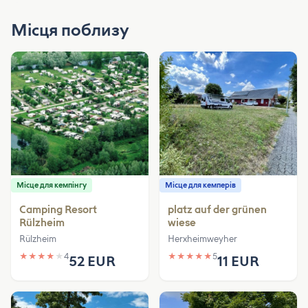
Місця поблизу
Місце для кемпінгу
Місце для кемперів
Camping Resort
platz auf der grünen
Rülzheim
wiese
Rülzheim
Herxheimweyher
★
★
★
★
★
4
★
★
★
★
★
5
52 EUR
11 EUR