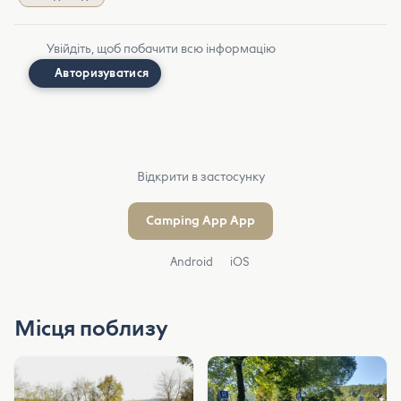
Увійдіть, щоб побачити всю інформацію
Авторизуватися
Відкрити в застосунку
Camping App App
Android
iOS
Місця поблизу