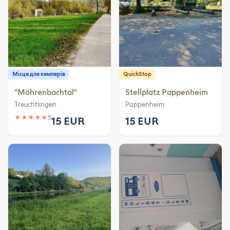
Місце для кемперів
QuickStop
"Möhrenbachtal"
Stellplatz Pappenheim
Treuchtlingen
Pappenheim
★
★
★
★
★
5
15 EUR
15 EUR