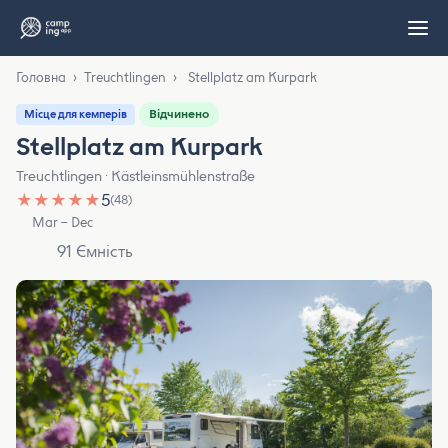
Головна
›
Treuchtlingen
›
Stellplatz am Kurpark
Відчинено
Місце для кемперів
Stellplatz am Kurpark
Treuchtlingen · Kästleinsmühlenstraße
★
★
★
★
★
5
(48)
Mar – Dec
91 Ємність