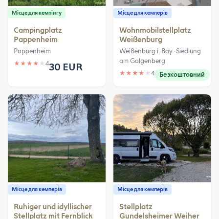
Місце для кемпінгу
Місце для кемперів
Campingplatz
Wohnmobilstellplatz
Pappenheim
Weißenburg
Pappenheim
Weißenburg i. Bay.-Siedlung
am Galgenberg
★
★
★
★
★
4
30 EUR
★
★
★
★
★
4
Безкоштовний
Місце для кемперів
Місце для кемперів
Ruhiger und idyllischer
Stellplatz
Stellplatz mit Fernblick
Gundelsheimer Weiher