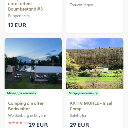
unter altem
Treuchtlingen
Baumbestand #3
Pappenheim
12 EUR
Місце для кемпінгу
Місце для кемпінгу
Camping am alten
AKTIV MÜHLE - Insel
Badweiher
Camp
Weißenburg in Bayern
Solnhofen
★
★
★
★
★
4
29 EUR
29 EUR