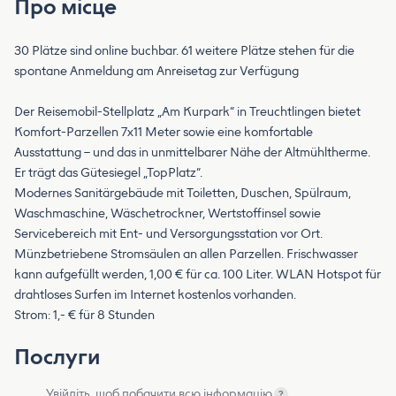
Про місце
30 Plätze sind online buchbar. 61 weitere Plätze stehen für die
spontane Anmeldung am Anreisetag zur Verfügung
Der Reisemobil-Stellplatz „Am Kurpark“ in Treuchtlingen bietet
Komfort-Parzellen 7x11 Meter sowie eine komfortable
Ausstattung – und das in unmittelbarer Nähe der Altmühltherme.
Er trägt das Gütesiegel „TopPlatz“.
Modernes Sanitärgebäude mit Toiletten, Duschen, Spülraum,
Waschmaschine, Wäschetrockner, Wertstoffinsel sowie
Servicebereich mit Ent- und Versorgungsstation vor Ort.
Münzbetriebene Stromsäulen an allen Parzellen. Frischwasser
kann aufgefüllt werden, 1,00 € für ca. 100 Liter. WLAN Hotspot für
drahtloses Surfen im Internet kostenlos vorhanden.
Strom: 1,- € für 8 Stunden
Послуги
Увійдіть, щоб побачити всю інформацію
?