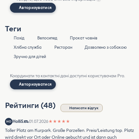
Авторизуватися
Теги
Похід
Велосипед
Прокат човнів
Хлібна служба
Ресторан
Дозволено з собакою
Зручно для дітей
Координати та контактні дані доступні користувачам Pro.
Авторизуватися
Рейтинги (48)
Написати відгук
HolliS.
01.07.2026
★
★
★
★
★
HO
Toller Platz am Kurpark. Große Parzellen. Preis/Leistung top. Platz
wird direkt vor Ort oder Online gebucht und ist dann auch