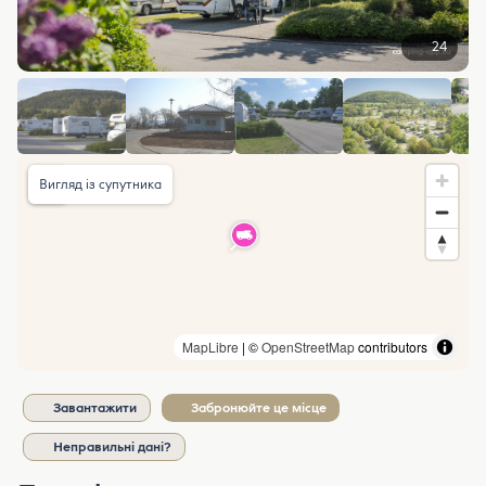
24
Вигляд із супутника
MapLibre
| ©
OpenStreetMap
contributors
Завантажити
Забронюйте це місце
Неправильні дані?