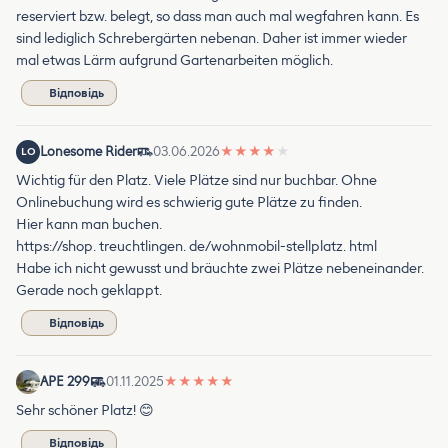
reserviert bzw. belegt, so dass man auch mal wegfahren kann. Es
sind lediglich Schrebergärten nebenan. Daher ist immer wieder
mal etwas Lärm aufgrund Gartenarbeiten möglich.
Відповідь
Lonesome Rider
03.06.2026
★
★
★
★
★
LO
Wichtig für den Platz. Viele Plätze sind nur buchbar. Ohne
Onlinebuchung wird es schwierig gute Plätze zu finden.
Hier kann man buchen.
https://shop. treuchtlingen. de/wohnmobil-stellplatz. html
Habe ich nicht gewusst und bräuchte zwei Plätze nebeneinander.
Gerade noch geklappt.
Відповідь
APE 299
01.11.2025
★
★
★
★
★
Sehr schöner Platz! 😊
Відповідь