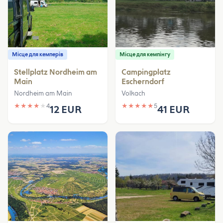
Місце для кемперів
Місце для кемпінгу
Stellplatz Nordheim am
Campingplatz
Main
Escherndorf
Nordheim am Main
Volkach
★
★
★
★
★
4
★
★
★
★
★
5
12 EUR
41 EUR