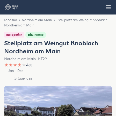
Головна
›
Nordheim am Main
›
Stellplatz am Weingut Knoblach
Nordheim am Main
Відчинено
Виноробня
Stellplatz am Weingut Knoblach
Nordheim am Main
Nordheim am Main · KT29
★
★
★
★
★
4
(1)
Jan – Dec
3 Ємність