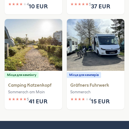
★
★
★
★
★
4
★
★
★
★
★
5
10 EUR
37 EUR
Місце для кемпінгу
Місце для кемперів
Camping Katzenkopf
Gräfners Fuhrwerk
Sommerach am Main
Sommerach
★
★
★
★
★
5
★
★
★
★
★
4
41 EUR
15 EUR