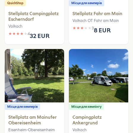
QuickStop
Місце для кемперів
Stellplatz Campingplatz
Stellplatz Fahr am Main
Escherndorf
Volkach OT Fahr am Main
Volkach
★
★
★
★
★
3
8 EUR
★
★
★
★
★
4
32 EUR
Місце для кемперів
Місце для кемпінгу
Stellplatz am Mainufer
Campingplatz
Obereisenheim
Ankergrund
Eisenheim-Obereisenheim
Volkach