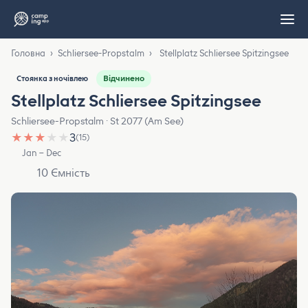
Головна
›
Schliersee-Propstalm
›
Stellplatz Schliersee Spitzingsee
Відчинено
Стоянка з ночівлею
Stellplatz Schliersee Spitzingsee
Schliersee-Propstalm · St 2077 (Am See)
★
★
★
★
★
3
(15)
Jan – Dec
10 Ємність