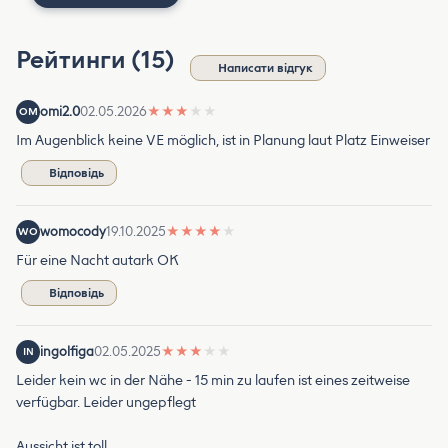
Рейтинги (15)
Написати відгук
omi2.0
02.05.2026
★
★
★
★
★
OM
Im Augenblick keine VE möglich, ist in Planung laut Platz Einweiser
Відповідь
womocody
19.10.2025
★
★
★
★
★
WO
Für eine Nacht autark OK
Відповідь
ingolfiga
02.05.2025
★
★
★
★
★
IN
Leider kein wc in der Nähe - 15 min zu laufen ist eines zeitweise
verfügbar. Leider ungepflegt
Aussicht ist toll.