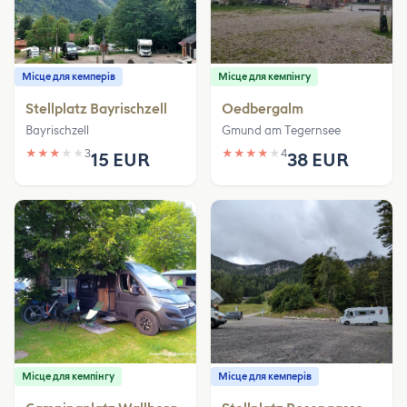
Місце для кемперів
Місце для кемпінгу
Stellplatz Bayrischzell
Oedbergalm
Bayrischzell
Gmund am Tegernsee
★
★
★
★
★
3
★
★
★
★
★
4
15 EUR
38 EUR
Місце для кемпінгу
Місце для кемперів