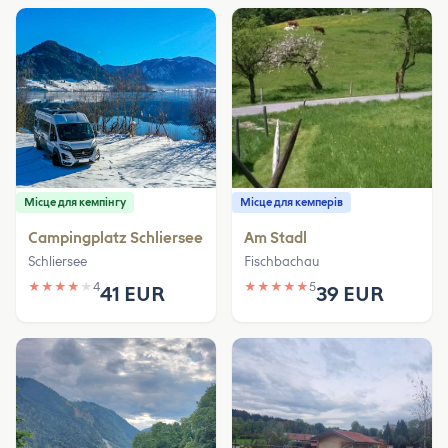
Місце для кемпінгу
Місце для кемперів
Campingplatz Schliersee
Am Stadl
Schliersee
Fischbachau
★
★
★
★
★
4
★
★
★
★
★
5
41 EUR
39 EUR