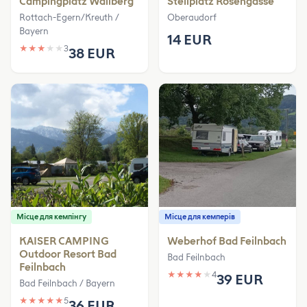
Campingplatz Wallberg
Stellplatz Rosengasse
Rottach-Egern/Kreuth /
Oberaudorf
Bayern
14 EUR
★
★
★
★
★
3
38 EUR
Місце для кемпінгу
Місце для кемперів
KAISER CAMPING
Weberhof Bad Feilnbach
Outdoor Resort Bad
Bad Feilnbach
Feilnbach
★
★
★
★
★
4
39 EUR
Bad Feilnbach / Bayern
★
★
★
★
★
5
36 EUR