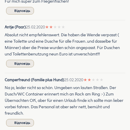
Für mich super zum Fliegenfischen!
Відповідь
Antje (Paar)
25.02.2020
★
★
★
★
★
Absolut nicht empfehlenswert. Die haben die Wende verpasst (
eine Toilette und eine Dusche für alle Frauen..und dasselbe für
Männer) aber die Preise wurden schön angepasst. Für Duschen
und Toilettenbenutzung neun Euro ist unverschämt!!!
Відповідь
Camperfreund (Familie plus Hund)
25.02.2020
★
★
★
★
★
Na ja, leider nicht so schön. Umgeben von lauten Straßen. Der
Dusch/WC Container erinnert mich an Rock am Ring :-) Zum
Übernachten OK, aber für einen Urlaub finde ich sollte man lieber
vorbei fahren. Das Personal ist aber sehr nett, bemüht und
freundlich.
Відповідь