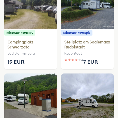
Місце для кемпінгу
Місце для кемперів
Campingplatz
Stellplatz am Saalemaxx
Schwarzatal
Rudolstadt
Bad Blankenburg
Rudolstadt
★
★
★
★
★
4
19 EUR
7 EUR