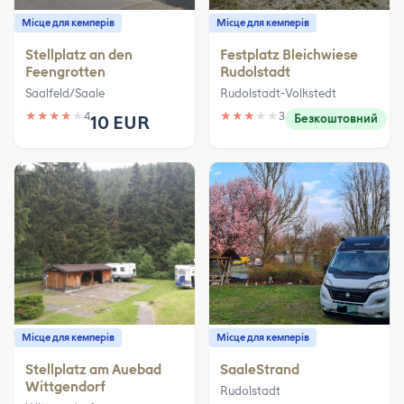
Місце для кемперів
Місце для кемперів
Stellplatz an den
Festplatz Bleichwiese
Feengrotten
Rudolstadt
Saalfeld/Saale
Rudolstadt-Volkstedt
★
★
★
★
★
4
★
★
★
★
★
3
10 EUR
Безкоштовний
Місце для кемперів
Місце для кемперів
Stellplatz am Auebad
SaaleStrand
Wittgendorf
Rudolstadt