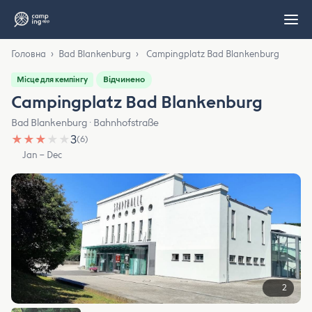
Головна
›
Bad Blankenburg
›
Campingplatz Bad Blankenburg
Відчинено
Місце для кемпінгу
Campingplatz Bad Blankenburg
Bad Blankenburg · Bahnhofstraße
★
★
★
★
★
3
(6)
Jan – Dec
2