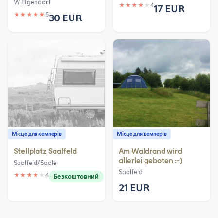
Wittgendorf
★
★
★
★
★
4
17 EUR
★
★
★
★
★
5
30 EUR
Місце для кемперів
Місце для кемперів
Stellplatz Saalfeld
Am Waldrand wird
allerlei geboten :-)
Saalfeld/Saale
Saalfeld
★
★
★
★
★
4
Безкоштовний
21 EUR