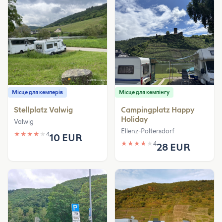
Місце для кемперів
Місце для кемпінгу
Stellplatz Valwig
Campingplatz Happy
Holiday
Valwig
Ellenz-Poltersdorf
★
★
★
★
★
4
10 EUR
★
★
★
★
★
4
28 EUR