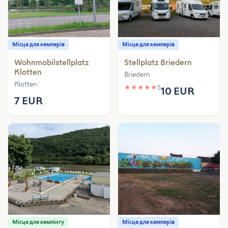
Місце для кемперів
Місце для кемперів
Wohnmobilstellplatz
Stellplatz Briedern
Klotten
Briedern
Klotten
★
★
★
★
★
5
10 EUR
7 EUR
Місце для кемпінгу
Місце для кемперів