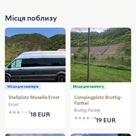
Місця поблизу
Місце для кемперів
Місце для кемпінгу
Stellplatz Mosella Ernst
Campingplatz Bruttig-
Fankel
Ernst
Bruttig-Fankel
★
★
★
★
★
3
18 EUR
★
★
★
★
★
4
19 EUR