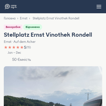
Головна
›
Ernst
›
Stellplatz Ernst Vinothek Rondell
Відчинено
Виноробня
Stellplatz Ernst Vinothek Rondell
Ernst · Auf dem Acker
★
★
★
★
★
5
(15)
Jan – Dec
50 Ємність