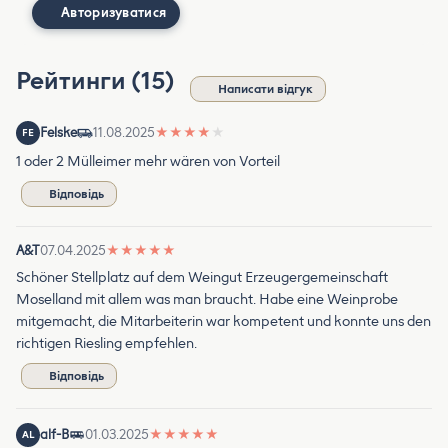
Авторизуватися
Рейтинги (15)
Написати відгук
Felske
11.08.2025
★
★
★
★
★
FE
1 oder 2 Mülleimer mehr wären von Vorteil
Відповідь
A&T
07.04.2025
★
★
★
★
★
Schöner Stellplatz auf dem Weingut Erzeugergemeinschaft
Moselland mit allem was man braucht. Habe eine Weinprobe
mitgemacht, die Mitarbeiterin war kompetent und konnte uns den
richtigen Riesling empfehlen.
Відповідь
alf-B
01.03.2025
★
★
★
★
★
AL