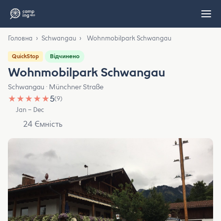
Головна
›
Schwangau
›
Wohnmobilpark Schwangau
Відчинено
QuickStop
Wohnmobilpark Schwangau
Schwangau · Münchner Straße
★
★
★
★
★
5
(9)
Jan – Dec
24 Ємність