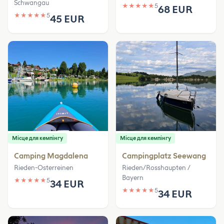
Schwangau
★
★
★
★
★
5
68 EUR
★
★
★
★
★
5
45 EUR
Місце для кемпінгу
Місце для кемпінгу
Camping Magdalena
Campingplatz Seewang
Rieden-Osterreinen
Rieden/Rosshaupten /
Bayern
★
★
★
★
★
5
34 EUR
★
★
★
★
★
5
34 EUR