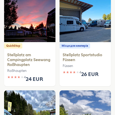
QuickStop
Місце для кемперів
Stellplatz am
Stellplatz Sportstudio
Campingplatz Seewang
Füssen
Roßhaupten
Füssen
Roßhaupten
★
★
★
★
★
4
26 EUR
★
★
★
★
★
4
24 EUR