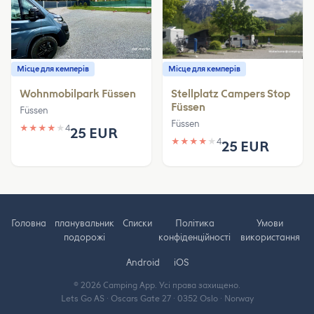
Місце для кемперів
Місце для кемперів
Wohnmobilpark Füssen
Stellplatz Campers Stop
Füssen
Füssen
Füssen
★
★
★
★
★
4
25 EUR
★
★
★
★
★
4
25 EUR
Головна
планувальник
Cписки
Політика
Умови
подорожі
конфіденційності
використання
Android
iOS
© 2026 Camping App. Усі права захищено.
Lets Go AS · Oscars Gate 27 · 0352 Oslo · Norway