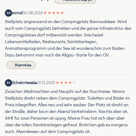
sarud
06.08.2026
★
★
★
★
★
SA
Stellplatz angrenzend an den Campingplatz Bannwaldsee. Wird
auch vom Campingplatz betrieben und die ganze Infrastruktur des
Campingplatzes darf mitbenützt werden. Das heisst
Lebensmittelladen, Restaurants, Sanitätanlagen,
Animationsprogramm und der See ist wunderschön zum Baden.
Dazu bekommt man noch die Allgäu- Karte für den ÖV.
Відповідь
Scheinriese
31.12.2025
★
★
★
★
★
SC
Zwischen Weihnachten und Neujahr auf der Durchreise. Womo
Stellplatz direkt neben dem Campingplatz. Toiletten und Bäder im
Preis inbegriffen. Alles neu und sehr sauber. Der Platz ist direkt an
der Straße, daher bis in den Abend Verkehrslärm. Nachts aber ok.
34 € für zwei Personen ist üppig. Meine Frau hat sich aber aber
über die tollen Sanitäranlagen gefreut. Brötchen gab es morgens
auch. Abendessen auf dem Campingplatz ok.