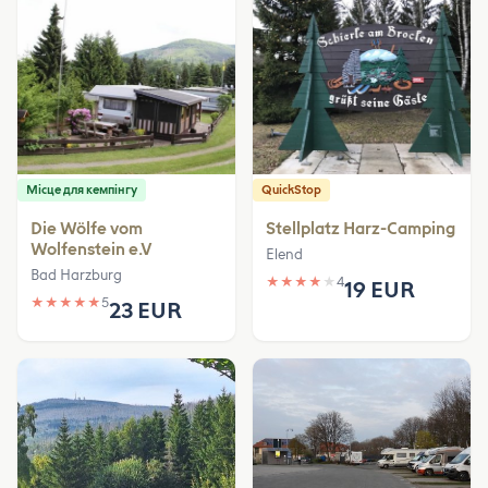
Місце для кемпінгу
QuickStop
Die Wölfe vom
Stellplatz Harz-Camping
Wolfenstein e.V
Elend
Bad Harzburg
★
★
★
★
★
4
19 EUR
★
★
★
★
★
5
23 EUR