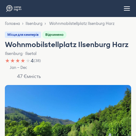
Головна
›
Ilsenburg
›
Wohnmobilstellplatz Ilsenburg Harz
Відчинено
Місце для кемперів
Wohnmobilstellplatz Ilsenburg Harz
Ilsenburg · Ilsetal
★
★
★
★
★
4
(38)
Jan – Dec
47 Ємність