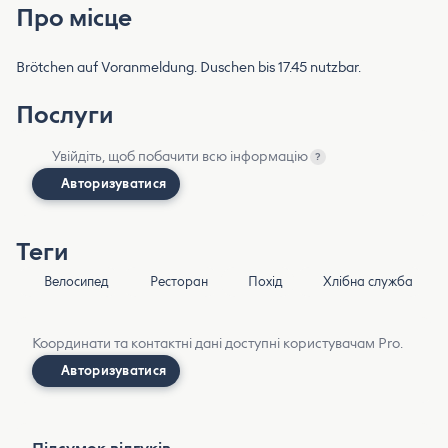
Про місце
Brötchen auf Voranmeldung. Duschen bis 17.45 nutzbar.
Послуги
Увійдіть, щоб побачити всю інформацію
?
Авторизуватися
Теги
Велосипед
Ресторан
Похід
Хлібна служба
Координати та контактні дані доступні користувачам Pro.
Авторизуватися