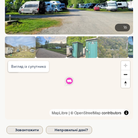
16
Вигляд із супутника
MapLibre
| ©
OpenStreetMap
contributors
Завантажити
Неправильні дані?