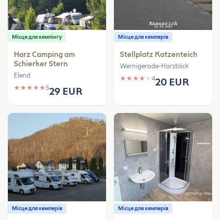
Місце для кемпінгу
Місце для кемперів
Harz Camping am
Stellplatz Katzenteich
Schierker Stern
Wernigerode-Harzblick
Elend
★
★
★
★
★
4
20 EUR
★
★
★
★
★
5
29 EUR
Місце для кемперів
Місце для кемперів