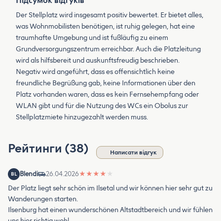
Підсумок відгуків
Der Stellplatz wird insgesamt positiv bewertet. Er bietet alles,
was Wohnmobilisten benötigen, ist ruhig gelegen, hat eine
traumhafte Umgebung und ist fußläufig zu einem
Grundversorgungszentrum erreichbar. Auch die Platzleitung
wird als hilfsbereit und auskunftsfreudig beschrieben.
Negativ wird angeführt, dass es offensichtlich keine
freundliche Begrüßung gab, keine Informationen über den
Platz vorhanden waren, dass es kein Fernsehempfang oder
WLAN gibt und für die Nutzung des WCs ein Obolus zur
Stellplatzmiete hinzugezahlt werden muss.
Рейтинги (38)
Написати відгук
Blendi
26.04.2026
★
★
★
★
★
BL
Der Platz liegt sehr schön im Ilsetal und wir können hier sehr gut zu
Wanderungen starten.
Ilsenburg hat einen wunderschönen Altstadtbereich und wir fühlen
uns hier richtig wohl.