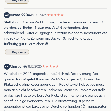
Відповідь
Aurora1992
19.03.2026
★
★
★
★
★
AU
Stellplatz mitten im Wald. Strom, Dusche etc. muss extra bezahlt
werden, bei Bedarf. Natur pur. WLAN vorhanden, aber
schwankend. Guter Ausgangspunkt zum Wandern. Restaurant etc
in direkter Nähe. Zentrum mit Bäcker, Schlachter etc. auch
fußläufig gut zu erreichen 😎.
Відповідь
Christian
31.12.2025
★
★
★
★
★
CH
Wir sind am 29. 12. angereist - natürlich mit Reservierung. Der
ganze Harz ist gefühlt nur mit WoMo‘s voll gestellt, da wird die
Platzsuche ohne Reservierung zum Roulette -ist halt so , da muss
man sich nicht beschweren und wenn Strom ein Problem darstellt -
einfach zu Hause bleiben. Der Platz ist sehr schön und eignet sich
sehr für einige Wandertouren . Die Ausstattung ist perfekt,
gegenüber ist der Luxus einer Dusche vorhanden ( Öffnungszeiten