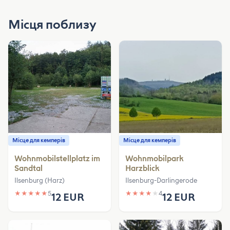
Місця поблизу
Місце для кемперів
Місце для кемперів
Wohnmobilstellplatz im
Wohnmobilpark
Sandtal
Harzblick
Ilsenburg (Harz)
Ilsenburg-Darlingerode
★
★
★
★
★
5
★
★
★
★
★
4
12 EUR
12 EUR