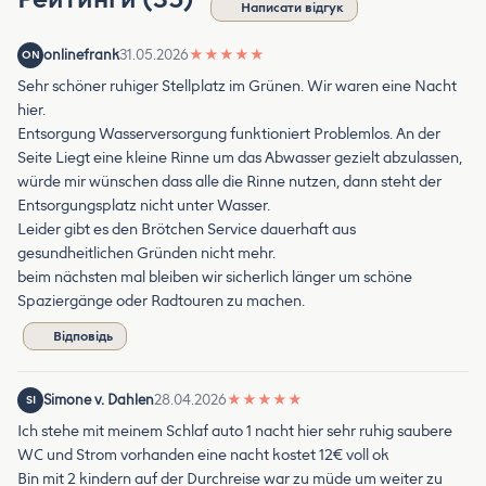
Написати відгук
onlinefrank
31.05.2026
★
★
★
★
★
ON
Sehr schöner ruhiger Stellplatz im Grünen. Wir waren eine Nacht
hier.
Entsorgung Wasserversorgung funktioniert Problemlos. An der
Seite Liegt eine kleine Rinne um das Abwasser gezielt abzulassen,
würde mir wünschen dass alle die Rinne nutzen, dann steht der
Entsorgungsplatz nicht unter Wasser.
Leider gibt es den Brötchen Service dauerhaft aus
gesundheitlichen Gründen nicht mehr.
beim nächsten mal bleiben wir sicherlich länger um schöne
Spaziergänge oder Radtouren zu machen.
Відповідь
Simone v. Dahlen
28.04.2026
★
★
★
★
★
SI
Ich stehe mit meinem Schlaf auto 1 nacht hier sehr ruhig saubere
WC und Strom vorhanden eine nacht kostet 12€ voll ok
Bin mit 2 kindern auf der Durchreise war zu müde um weiter zu