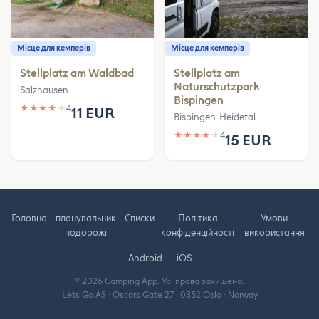
Місце для кемперів
Місце для кемперів
Stellplatz am Waldbad
Stellplatz am
Naturschutzpark
Salzhausen
Bispingen
★
★
★
★
★
4
11 EUR
Bispingen-Heidetal
★
★
★
★
★
4
15 EUR
Головна
планувальник
Cписки
Політика
Умови
подорожі
конфіденційності
використання
Android
iOS
© 2026 Camping App. Усі права захищено.
Lets Go AS · Oscars Gate 27 · 0352 Oslo · Norway