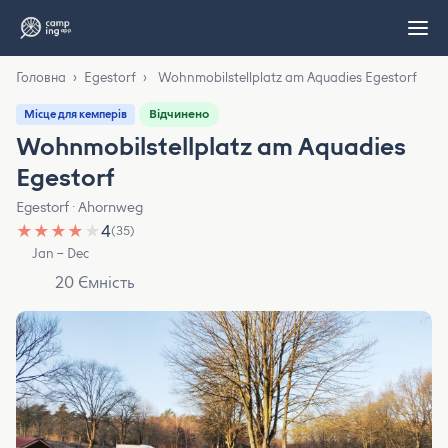
Головна
›
Egestorf
›
Wohnmobilstellplatz am Aquadies Egestorf
Відчинено
Місце для кемперів
Wohnmobilstellplatz am Aquadies
Egestorf
Egestorf · Ahornweg
★
★
★
★
★
4
(35)
Jan – Dec
20 Ємність