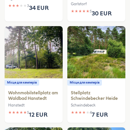
Garlstorf
★
★
★
★
★
3
34 EUR
★
★
★
★
★
5
30 EUR
Місце для кемперів
Місце для кемперів
Wohnmobilstellplatz am
Stellplatz
Waldbad Hanstedt
Schwindebecker Heide
Hanstedt
Schwindebeck
★
★
★
★
★
5
★
★
★
★
★
4
12 EUR
7 EUR