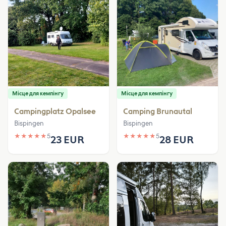
Місце для кемпінгу
Місце для кемпінгу
Campingplatz Opalsee
Camping Brunautal
Bispingen
Bispingen
★
★
★
★
★
5
★
★
★
★
★
5
23 EUR
28 EUR