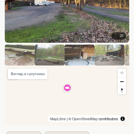
21
Вигляд із супутника
MapLibre
| ©
OpenStreetMap
contributors