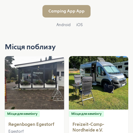
Camping App App
Android
iOS
Місця поблизу
Місце для кемпінгу
Місце для кемпінгу
Regenbogen Egestorf
Freizeit-Camp-
Nordheide e.V.
Egestorf