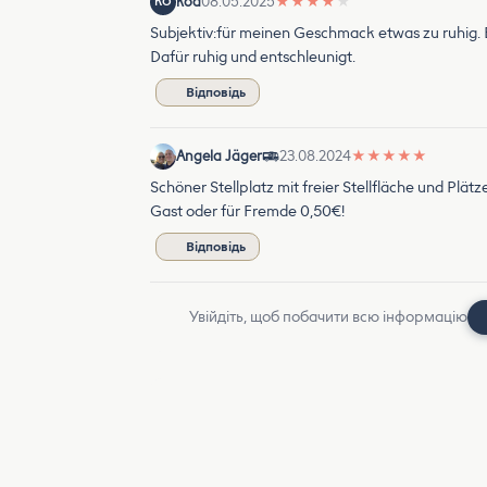
koa
08.05.2025
★
★
★
★
★
KO
Subjektiv:für meinen Geschmack etwas zu ruhig. 
Dafür ruhig und entschleunigt.
Відповідь
Angela Jäger
23.08.2024
★
★
★
★
★
Schöner Stellplatz mit freier Stellfläche und Pl
Gast oder für Fremde 0,50€!
Відповідь
Увійдіть, щоб побачити всю інформацію