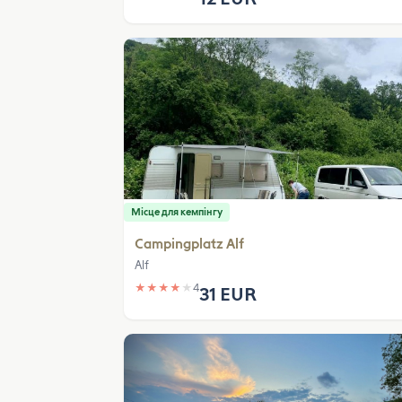
Місце для кемпінгу
Campingplatz Alf
Alf
★
★
★
★
★
4
31 EUR