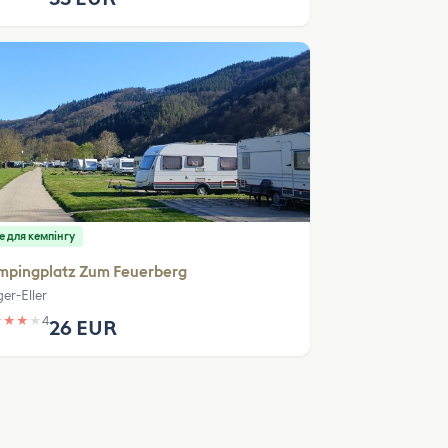
е для кемпінгу
mpingplatz Zum Feuerberg
er-Eller
★
★
★
★
4
26 EUR