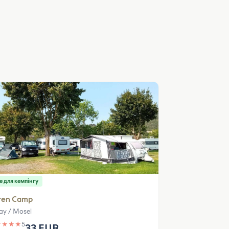
е для кемпінгу
ren Camp
lay / Mosel
★
★
★
★
5
33 EUR