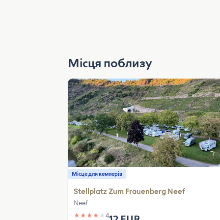
Місця поблизу
Місце для кемперів
Stellplatz Zum Frauenberg Neef
Neef
★
★
★
★
★
4
12 EUR