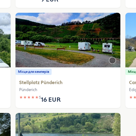
Місце для кемперів
Місц
Stellplatz Pünderich
Ca
Pünderich
Edig
★
★
★
★
★
5
★
16 EUR