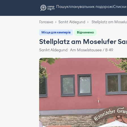
Пошук
планувальник подорожі
Списки
Головна
›
Sankt Aldegund
›
Stellplatz am Mosel
Відчинено
Місце для кемперів
Stellplatz am Moselufer S
Sankt Aldegund · Am Moselstausee / B 49