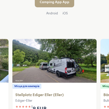
Camping App App
Android
iOS
Місце для кемперів
Місц
Stellplatz Ediger Eller (Eller)
Bä
Ediger-Eller
Bul
★
★
★
★
★
5
★
9 EUR