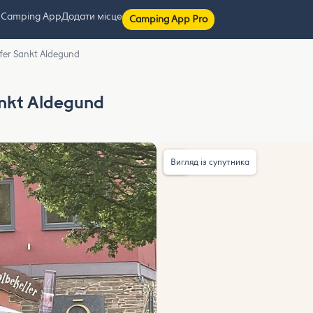
 Camping App
Додати місце
Camping App Pro
ufer Sankt Aldegund
ankt Aldegund
Вигляд із супутника