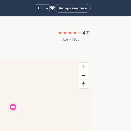
♥
Авторизуватися
★
★
★
★
★
4
(11)
Apr – Nov