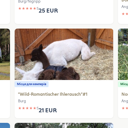
Do
Burg/Nigripp
Ang
★
★
★
★
★
5
25 EUR
★
Місце для кемперів
Місц
"Wild-Romantischer Ihlerausch"#1
Nor
Burg
Ang
★
★
★
★
★
5
★
21 EUR