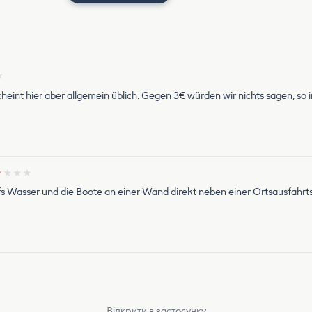
★
cheint hier aber allgemein üblich. Gegen 3€ würden wir nichts sagen, so 
★
★
★
★
ufs Wasser und die Boote an einer Wand direkt neben einer Ortsausfahrts
Відкрити в застосунку