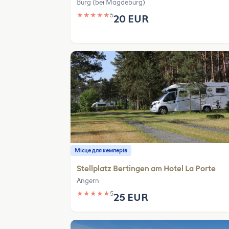
Burg (bei Magdeburg)
★
★
★
★
★
5
20 EUR
Місце для кемперів
Stellplatz Bertingen am Hotel La Porte
Angern
★
★
★
★
★
5
25 EUR