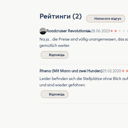
Рейтинги (2)
Написати відгук
Roadcruiser Revolution
28.06.2023
★
★
★
★
Na ja… die Preise sind völlig unangemessen, das s
gemütlich weiter.
Відповідь
Rhena (Mit Mann und zwei Hunden)
25.02.2020
★
Leider befinden sich die Stellplätze ohne Blick a
und sind wieder gefahren.
Відповідь