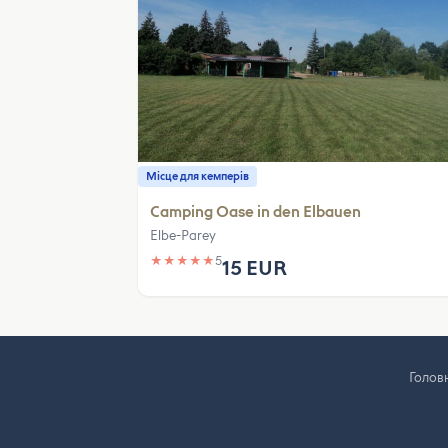
Місце для кемперів
Camping Oase in den Elbauen
Elbe-Parey
★
★
★
★
★
5
15 EUR
Голов