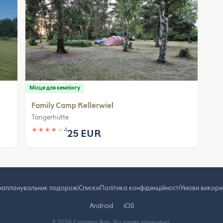
Місце для кемпінгу
Family Camp Kellerwiel
Tangerhütte
★
★
★
★
★
4
25 EUR
на
планувальник подорожі
Cписки
Політика конфіденційності
Умови викори
Android
iOS
© 2026 Camping App. Усі права захищено.