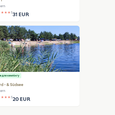
rf
ern
★
★
★
★
5
31 EUR
е для кемпінгу
d - & Südsee
ern
★
★
★
★
5
20 EUR