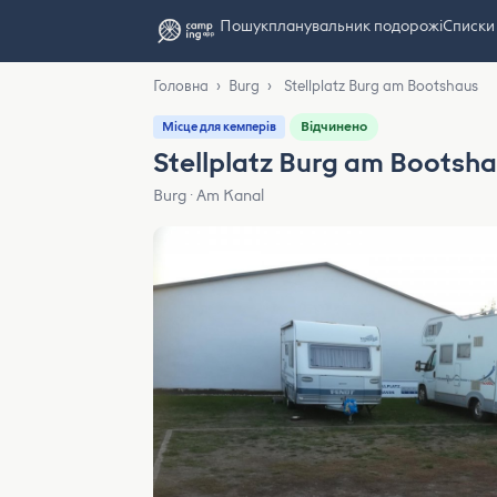
Пошук
планувальник подорожі
Списки
Головна
›
Burg
›
Stellplatz Burg am Bootshaus
Відчинено
Місце для кемперів
Stellplatz Burg am Bootsh
Burg · Am Kanal