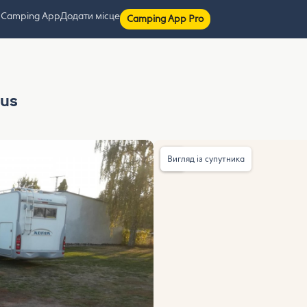
 Camping App
Додати місце
Camping App Pro
aus
Вигляд із супутника