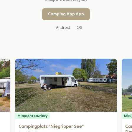
Camping App App
Android
iOS
Місце для кемпінгу
Місц
Campingplatz "Niegripper See"
Cam