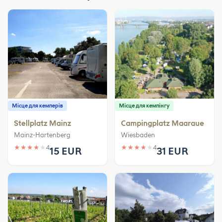
Місце для кемперів
Місце для кемпінгу
Stellplatz Mainz
Campingplatz Maaraue
Mainz-Hartenberg
Wiesbaden
★
★
★
★
★
4
★
★
★
★
★
4
15 EUR
31 EUR