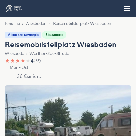
Головна
›
Wiesbaden
›
Reisemobilstellplatz Wiesbaden
Відчинено
Місце для кемперів
Reisemobilstellplatz Wiesbaden
Wiesbaden · Wörther-See-Straße
★
★
★
★
★
4
(28)
Mar – Oct
36 Ємність