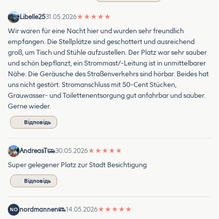
Libelle25
31.05.2026
★
★
★
★
★
Wir waren für eine Nacht hier und wurden sehr freundlich
empfangen. Die Stellplätze sind geschottert und ausreichend
groß, um Tisch und Stühle aufzustellen. Der Platz war sehr sauber
und schön bepflanzt, ein Strommast/-Leitung ist in unmittelbarer
Nähe. Die Geräusche des Straßenverkehrs sind hörbar. Beides hat
uns nicht gestört. Stromanschluss mit 50-Cent Stücken,
Grauwasser- und Toilettenentsorgung gut anfahrbar und sauber.
Gerne wieder.
Відповідь
AndreasT
30.05.2026
★
★
★
★
★
Super gelegener Platz zur Stadt Besichtigung
Відповідь
nordmannen
14.05.2026
★
★
★
★
★
NO