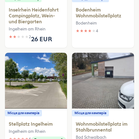
Inselrhein Heidenfahrt
Bodenheim
Campingplatz, Wein-
Wohnmobilstellplatz
und Biergarten
Bodenheim
Ingelheim am Rhein
★
★
★
★
★
4
★
★
★
★
★
2
26 EUR
Місце для кемперів
Місце для кемперів
Stellplatz Ingelheim
Wohnmobilstellplatz im
Stahlbrunnental
Ingelheim am Rhein
Bad Schwalbach