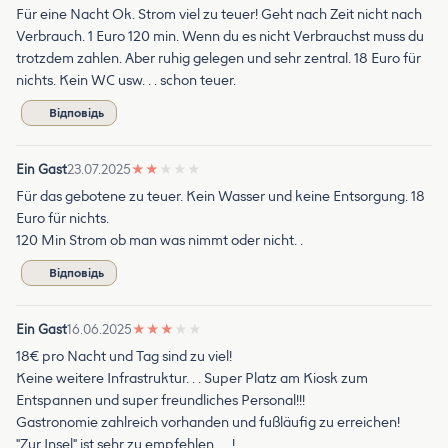
Für eine Nacht Ok. Strom viel zu teuer! Geht nach Zeit nicht nach
Verbrauch. 1 Euro 120 min. Wenn du es nicht Verbrauchst muss du
trotzdem zahlen. Aber ruhig gelegen und sehr zentral. 18 Euro für
nichts. Kein WC usw. . . schon teuer.
Відповідь
Ein Gast
23.07.2025
★
★
★
★
★
Für das gebotene zu teuer. Kein Wasser und keine Entsorgung. 18
Euro für nichts.
120 Min Strom ob man was nimmt oder nicht. .
Відповідь
Ein Gast
16.06.2025
★
★
★
★
★
18€ pro Nacht und Tag sind zu viel!
Keine weitere Infrastruktur. . . Super Platz am Kiosk zum
Entspannen und super freundliches Personal!!!
Gastronomie zahlreich vorhanden und fußläufig zu erreichen!
"Zur Insel" ist sehr zu empfehlen. . . !