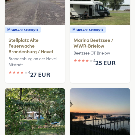
Місце для кемперів
Місце для кемперів
Stellplatz Alte
Marina Beetzsee /
Feuerwache
WWR-Brielow
Brandenburg / Havel
Beetzsee OT Brielow
Brandenburg an der Havel-
★
★
★
★
★
4
25 EUR
Altstadt
★
★
★
★
★
4
27 EUR