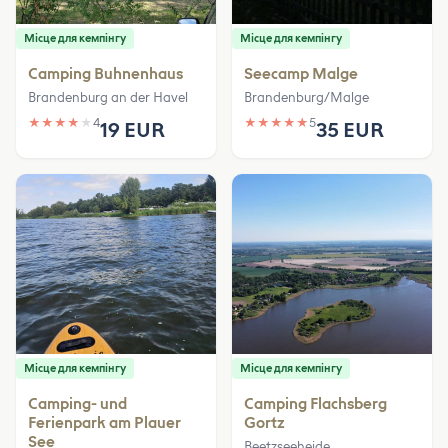
Місце для кемпінгу
Місце для кемпінгу
Camping Buhnenhaus
Seecamp Malge
Brandenburg an der Havel
Brandenburg/Malge
★
★
★
★
★
4
★
★
★
★
★
5
19 EUR
35 EUR
Місце для кемпінгу
Місце для кемпінгу
Camping- und
Camping Flachsberg
Ferienpark am Plauer
Gortz
See
Beetzseeheide