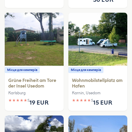
Місце для кемперів
Місце для кемперів
Grüne Freiheit am Tore
Wohnmobilstellplatz am
der Insel Usedom
Hafen
Karlsburg
Karnin, Usedom
★
★
★
★
★
5
★
★
★
★
★
5
19 EUR
15 EUR