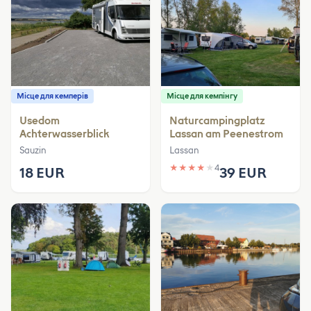
Місце для кемперів
Місце для кемпінгу
Usedom
Naturcampingplatz
Achterwasserblick
Lassan am Peenestrom
Sauzin
Lassan
★
★
★
★
★
4
18 EUR
39 EUR