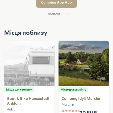
Camping App App
Android
iOS
Місця поблизу
Місце для кемпінгу
Місце для кемпінгу
Boot & Bike Hansestadt
Camping Idyll Murchin
Anklam
Murchin
Anklam
★
★
★
★
★
5
30 EUR