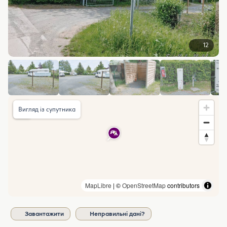
12
Вигляд із супутника
MapLibre
| ©
OpenStreetMap
contributors
Завантажити
Неправильні дані?