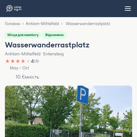
Головна
›
Anklam-Mittelfeld
›
Wasserwanderrastplatz
Відчинено
Місце для кемпінгу
Wasserwanderrastplatz
Anklam-Mittelfeld · Entensteig
★
★
★
★
★
4
(8)
May – Oct
10 Ємність