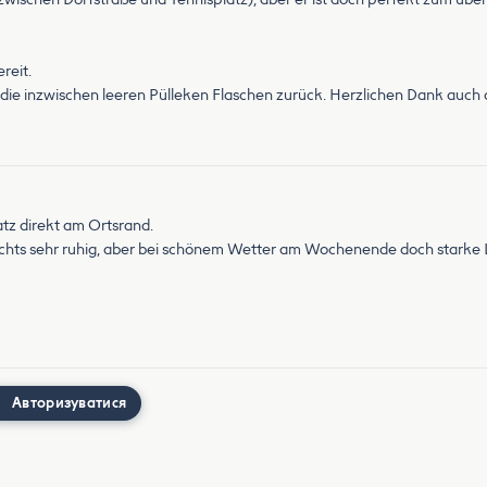
reit.
e inzwischen leeren Pülleken Flaschen zurück. Herzlichen Dank auch d
atz direkt am Ortsrand.
achts sehr ruhig, aber bei schönem Wetter am Wochenende doch starke 
Авторизуватися