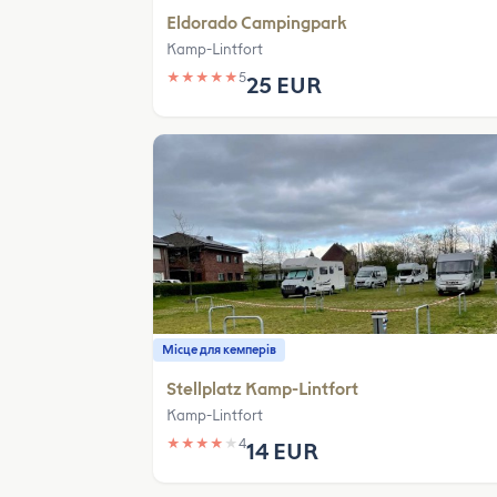
Eldorado Campingpark
Kamp-Lintfort
★
★
★
★
★
5
25 EUR
Місце для кемперів
Stellplatz Kamp-Lintfort
Kamp-Lintfort
★
★
★
★
★
4
14 EUR