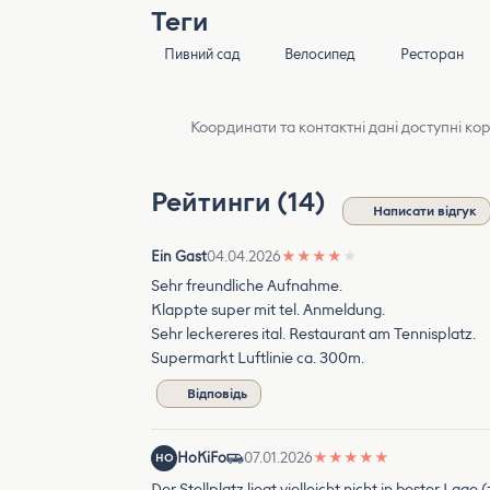
Теги
Пивний сад
Велосипед
Ресторан
Координати та контактні дані доступні ко
Рейтинги (14)
Написати відгук
Ein Gast
04.04.2026
★
★
★
★
★
Sehr freundliche Aufnahme.
Klappte super mit tel. Anmeldung.
Sehr leckereres ital. Restaurant am Tennisplatz.
Supermarkt Luftlinie ca. 300m.
Відповідь
HoKiFo
07.01.2026
★
★
★
★
★
HO
Der Stellplatz liegt vielleicht nicht in bester L