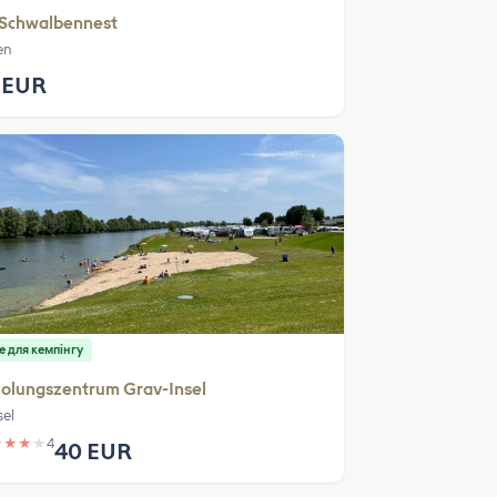
 Schwalbennest
en
 EUR
е для кемпінгу
olungszentrum Grav-Insel
el
★
★
★
★
4
40 EUR