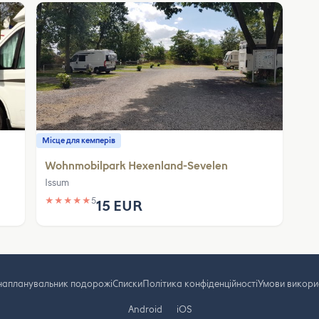
Місце для кемперів
Wohnmobilpark Hexenland-Sevelen
Issum
★
★
★
★
★
5
15 EUR
на
планувальник подорожі
Cписки
Політика конфіденційності
Умови викори
Android
iOS