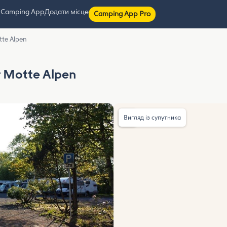
 Camping App
Додати місце
Camping App Pro
tte Alpen
r Motte Alpen
Вигляд із супутника