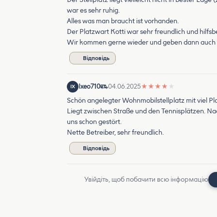
war es sehr ruhig.
Alles was man braucht ist vorhanden.
Der Platzwart Kotti war sehr freundlich und hilfsbe
Wir kommen gerne wieder und geben dann auch di
Відповідь
Ixeo710
04.06.2025
★
★
★
★
★
IX
Schön angelegter Wohnmobilstellplatz mit viel Pl
Liegt zwischen Straße und den Tennisplätzen. N
uns schon gestört.
Nette Betreiber, sehr freundlich.
Відповідь
Увійдіть, щоб побачити всю інформацію