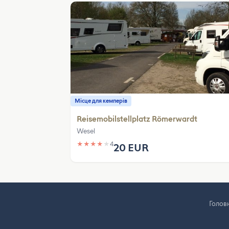
Місце для кемперів
Reisemobilstellplatz Römerwardt
Wesel
★
★
★
★
★
4
20 EUR
Голов