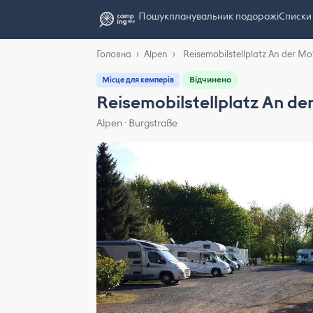
Пошук
планувальник подорожі
Списки
Головна
›
Alpen
›
Reisemobilstellplatz An der Mo
Відчинено
Місце для кемперів
Reisemobilstellplatz An de
Alpen · Burgstraße