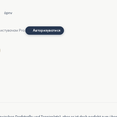
öpnv
ристувачам Pro.
Авторизуватися
age (zwischen Dorfstraße und Tennisplatz), aber er ist doch perfekt zum 