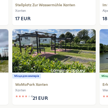
Stellplatz Zur Wassermühle Xanten
Im
Xanten
Alp
17 EUR
18
Місце для кемперів
Місц
WoMoPark Xanten
Erh
Xanten
Wes
★
★
★
★
★
4
★
21 EUR