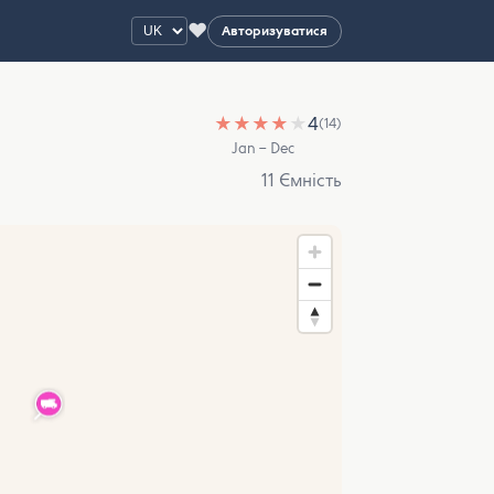
♥
Авторизуватися
★
★
★
★
★
4
(14)
Jan – Dec
11 Ємність