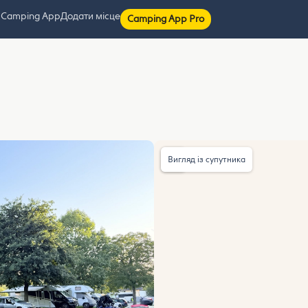
 Camping App
Додати місце
Camping App Pro
Вигляд із супутника