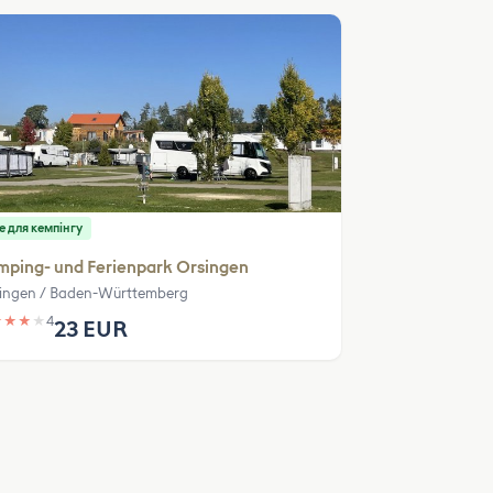
е для кемпінгу
ping- und Ferienpark Orsingen
ingen / Baden-Württemberg
★
★
★
★
4
23 EUR