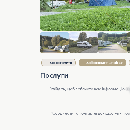
Завантажити
Забронюйте це місце
Послуги
Увійдіть, щоб побачити всю інформацію
?
Координати та контактні дані доступні ко