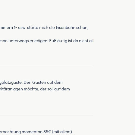
ummern 1- usw. störte mich die Eisenbahn schon,
man unterwegs erledigen. Fußläufig ist da nicht all
ngplatzgäste. Den Gästen auf dem
nitäranlagen möchte, der soll auf dem
bernachtung momentan 35€ (mit allem).