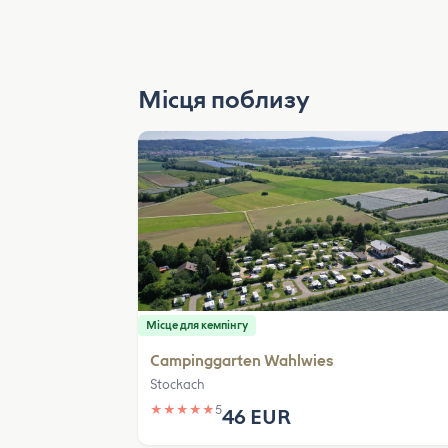
Місця поблизу
Місце для кемпінгу
Campinggarten Wahlwies
Stockach
★
★
★
★
★
5
46 EUR