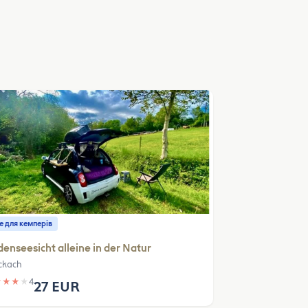
е для кемперів
enseesicht alleine in der Natur
ckach
★
★
★
★
4
27 EUR