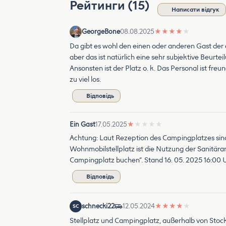
Рейтинги (15)
Написати відгук
GeorgeBone
08.08.2025
★
★
★
★
★
Da gibt es wohl den einen oder anderen Gast der 
aber das ist natürlich eine sehr subjektive Beurtei
Ansonsten ist der Platz o. k. Das Personal ist fre
zu viel los.
Відповідь
Ein Gast
17.05.2025
★
★
★
★
★
Achtung: Laut Rezeption des Campingplatzes sin
Wohnmobilstellplatz ist die Nutzung der Sanitära
Campingplatz buchen“. Stand 16. 05. 2025 16:00
Відповідь
schnecki22
12.05.2024
★
★
★
★
★
SC
Stellplatz und Campingplatz, außerhalb von Stoc