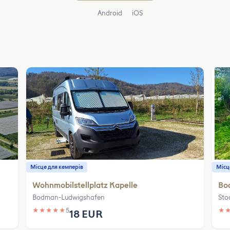
Android
iOS
Місце для кемперів
Місц
Wohnmobilstellplatz Kapelle
Bod
Bodman-Ludwigshafen
Sto
★
★
★
★
★
5
★
18 EUR