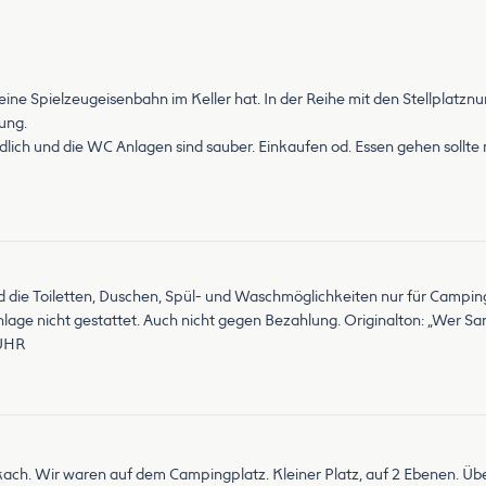
eine Spielzeugeisenbahn im Keller hat. In der Reihe mit den Stellplatzn
lung.
undlich und die WC Anlagen sind sauber. Einkaufen od. Essen gehen sollte 
d die Toiletten, Duschen, Spül- und Waschmöglichkeiten nur für Campi
nlage nicht gestattet. Auch nicht gegen Bezahlung. Originalton: „Wer Sa
 UHR
kach. Wir waren auf dem Campingplatz. Kleiner Platz, auf 2 Ebenen. Ü