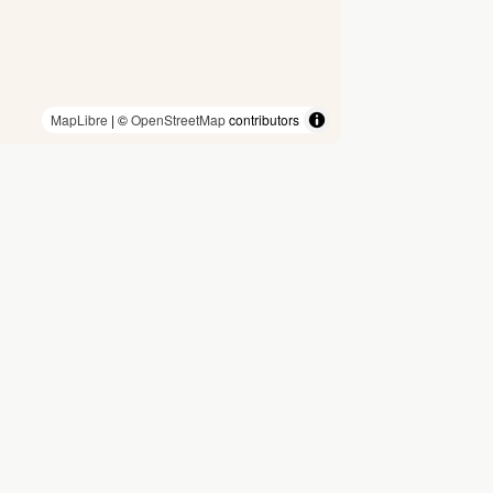
MapLibre
| ©
OpenStreetMap
contributors