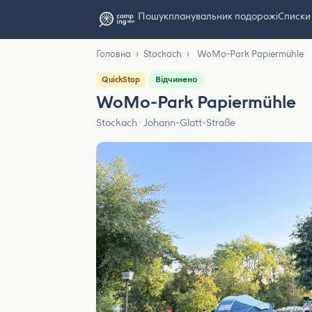
Пошук
планувальник подорожі
Списки
Головна
›
Stockach
›
WoMo-Park Papiermühle
Відчинено
QuickStop
WoMo-Park Papiermühle
Stockach · Johann-Glatt-Straße