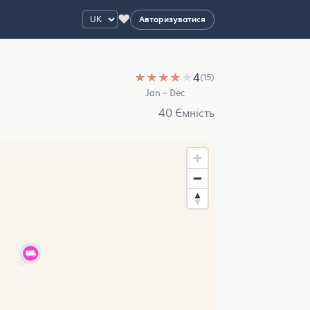
♥
Авторизуватися
★
★
★
★
★
4
(15)
Jan – Dec
40 Ємність