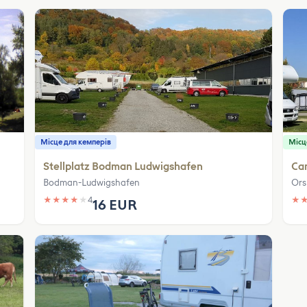
Місце для кемперів
Місц
Stellplatz Bodman Ludwigshafen
Cam
Bodman-Ludwigshafen
Ors
★
★
★
★
★
4
★
16 EUR