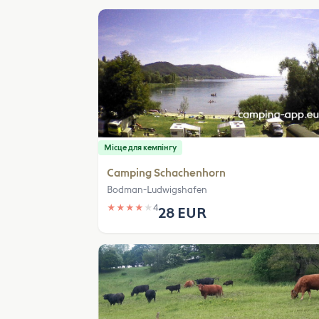
Місце для кемпінгу
Camping Schachenhorn
Bodman-Ludwigshafen
★
★
★
★
★
4
28 EUR