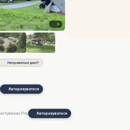
6
Неправильні дані?
Авторизуватися
ристувачам Pro.
Авторизуватися